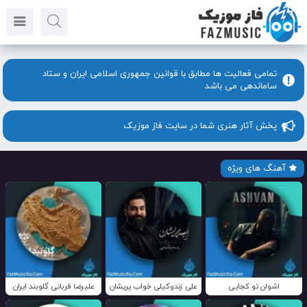
تمامی فعالیت ها مطابق با قوانین جمهوری اسلامی ایران و ستاد
ساماندهی می باشد
پخش آثار هنری شما در سایت فاز موزیک
آهنگ های ویژه
اشوان تو کجایی
علی زندوکیلی خواب پریشان
علیرضا قربانی گلوبند ایران