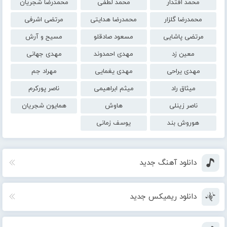
محمد اقتدار
محمد لطفی
محمدرضا شجریان
محمدرضا گلزار
محمدرضا هدایتی
مرتضی اشرفی
مرتضی پاشایی
مسعود صادقلو
مسیح و آرش
معین زد
مهدی احمدوند
مهدی جهانی
مهدی یراحی
مهدی یغمایی
مهراد جم
میثاق راد
میثم ابراهیمی
ناصر پورکرم
ناصر زینلی
هاوش
همایون شجریان
هوروش بند
یوسف زمانی
دانلود آهنگ جدید
دانلود ریمیکس جدید