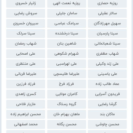
روزبه حصاری
روزبه نعمت الهی
زانیار خسروی
سالار عقیلی
سامان جلیلی
سروش رضایی
سهیل مهرزادگان
سیامک عباسی
سیروان خسروی
سینا پارسیان
سینا درخشنده
سینا سرلک
سینا شعبانخانی
شاهین بنان
شهاب رمضان
شهاب مظفری
شهرام شکوهی
علی اصحابی
علی زند وکیلی
علی لهراسبی
علی منتظری
علی یاسینی
علیرضا طلیسچی
علیرضا قربانی
عماد طالب زاده
فرزاد فرخ
فرزاد فرزین
فریدون آسرایی
کامران مولایی
کسری زاهدی
گرشا رضایی
گروه رستاک
مازیار فلاحی
ماکان بند
ماهان بهرام خان
محسن ابراهیم زاده
محسن چاوشی
محسن یگانه
محمد اصفهانی