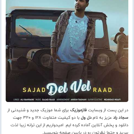
در این پست از وبسایت
فازموزیک
برای شما موزیک جدید و شنیدنی از
سجاد راد
عزیز به نام
دل ول
با دو کیفیت متفاوت ۱۲۸ و ۳۲۰ جهت
دانلود و پخش آنلاین آماده کرده ایم. امیدواریم از این ترانه زیبا لذت
ببرید و حتما نظرتون رو در پایین صفحه بنویسید.