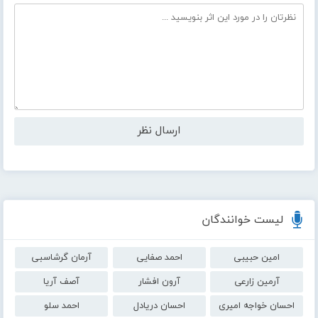
لیست خوانندگان
امین حبیبی
احمد صفایی
آرمان گرشاسبی
آرمین زارعی
آرون افشار
آصف آریا
احسان خواجه امیری
احسان دریادل
احمد سلو