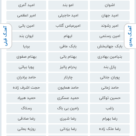
اشوان
امو بند
امید آمری
امید جهان
امید حاجیلی
امیر اعظمی
امیر رشوند
امیرعباس گلاب
امین بانی
آهنـگ بعدی
آهنـگ قبلی
امین رستمی
ایهام
ایوان بند
بابک جهانبخش
بابک مافی
بردیا
بنیامین بهادری
بهنام بانی
بهنام صفوی
پازل بند
پدرام پالیز
پویا بیاتی
پویان جناتی
چارتار
حامد برادران
حامد زمانی
حامد همایون
حجت اشرف زاده
حسین توکلی
حمید عسکری
حمید هیراد
راغب
رامین بی باک
رستاک
رضا بهرام
رضا شیری
رضا صادقی
رضا ملک زاده
رضا یزدانی
روزبه بمانی