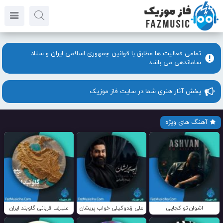
تمامی فعالیت ها مطابق با قوانین جمهوری اسلامی ایران و ستاد
ساماندهی می باشد
پخش آثار هنری شما در سایت فاز موزیک
آهنگ های ویژه
اشوان تو کجایی
علی زندوکیلی خواب پریشان
علیرضا قربانی گلوبند ایران