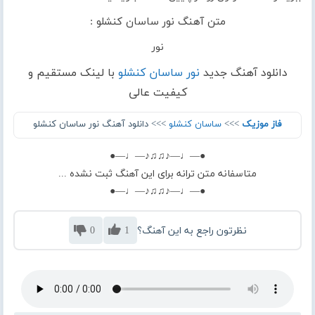
متن آهنگ نور ساسان کنشلو :
نور
دانلود آهنگ جدید
نور ساسان کنشلو
با لینک مستقیم و
کیفیت عالی
فاز موزیک
>>>
ساسان کنشلو
>>> دانلود آهنگ نور ساسان کنشلو
●—♩—♪♫♫♪—♩—●
متاسفانه متن ترانه برای این آهنگ ثبت نشده ...
●—♩—♪♫♫♪—♩—●
نظرتون راجع به این آهنگ؟
1
0