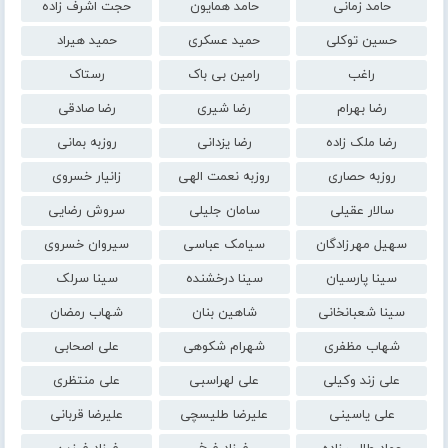
حامد زمانی
حامد همایون
حجت اشرف زاده
حسین توکلی
حمید عسکری
حمید هیراد
راغب
رامین بی باک
رستاک
رضا بهرام
رضا شیری
رضا صادقی
رضا ملک زاده
رضا یزدانی
روزبه بمانی
روزبه حصاری
روزبه نعمت الهی
زانیار خسروی
سالار عقیلی
سامان جلیلی
سروش رضایی
سهیل مهرزادگان
سیامک عباسی
سیروان خسروی
سینا پارسیان
سینا درخشنده
سینا سرلک
سینا شعبانخانی
شاهین بنان
شهاب رمضان
شهاب مظفری
شهرام شکوهی
علی اصحابی
علی زند وکیلی
علی لهراسبی
علی منتظری
علی یاسینی
علیرضا طلیسچی
علیرضا قربانی