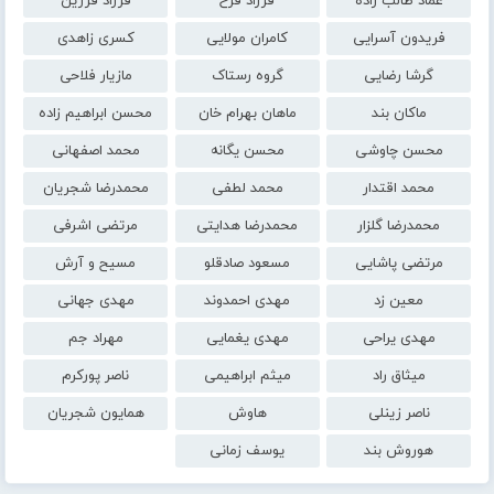
عماد طالب زاده
فرزاد فرخ
فرزاد فرزین
فریدون آسرایی
کامران مولایی
کسری زاهدی
گرشا رضایی
گروه رستاک
مازیار فلاحی
ماکان بند
ماهان بهرام خان
محسن ابراهیم زاده
محسن چاوشی
محسن یگانه
محمد اصفهانی
محمد اقتدار
محمد لطفی
محمدرضا شجریان
محمدرضا گلزار
محمدرضا هدایتی
مرتضی اشرفی
مرتضی پاشایی
مسعود صادقلو
مسیح و آرش
معین زد
مهدی احمدوند
مهدی جهانی
مهدی یراحی
مهدی یغمایی
مهراد جم
میثاق راد
میثم ابراهیمی
ناصر پورکرم
ناصر زینلی
هاوش
همایون شجریان
هوروش بند
یوسف زمانی