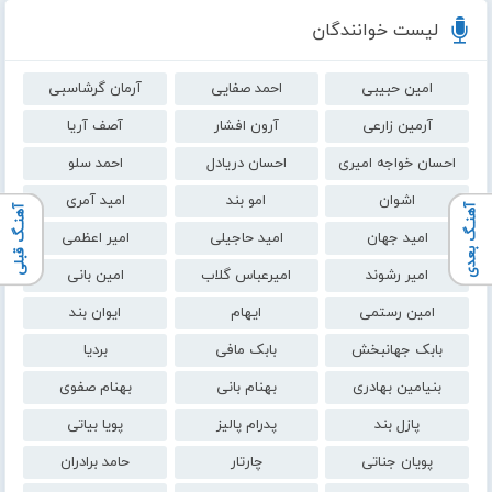
لیست خوانندگان
امین حبیبی
احمد صفایی
آرمان گرشاسبی
آرمین زارعی
آرون افشار
آصف آریا
احسان خواجه امیری
احسان دریادل
احمد سلو
اشوان
امو بند
امید آمری
آهنـگ بعدی
آهنـگ قبلی
امید جهان
امید حاجیلی
امیر اعظمی
امیر رشوند
امیرعباس گلاب
امین بانی
امین رستمی
ایهام
ایوان بند
بابک جهانبخش
بابک مافی
بردیا
بنیامین بهادری
بهنام بانی
بهنام صفوی
پازل بند
پدرام پالیز
پویا بیاتی
پویان جناتی
چارتار
حامد برادران