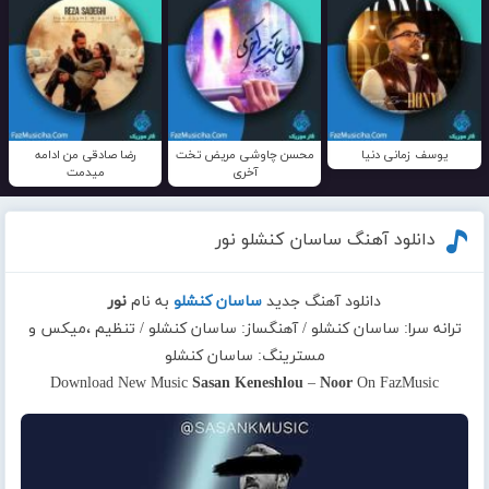
یوسف زمانی دنیا
محسن چاوشی مریض تخت
رضا صادقی من ادامه
آخری
میدمت
دانلود آهنگ ساسان کنشلو نور
دانلود آهنگ جدید
ساسان کنشلو
به نام
نور
ترانه سرا: ساسان کنشلو / آهنگساز: ساسان کنشلو / تنظیم ،میکس و
مسترینگ: ساسان کنشلو
Download New Music
Sasan Keneshlou
–
Noor
On FazMusic