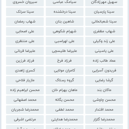
سهیل مهرزادگان
سیامک عباسی
سیروان خسروی
سینا پارسیان
سینا درخشنده
سینا سرلک
سینا شعبانخانی
شاهین بنان
شهاب رمضان
شهاب مظفری
شهرام شکوهی
علی اصحابی
علی زند وکیلی
علی لهراسبی
علی منتظری
علی یاسینی
علیرضا طلیسچی
علیرضا قربانی
عماد طالب زاده
فرزاد فرخ
فرزاد فرزین
فریدون آسرایی
کامران مولایی
کسری زاهدی
گرشا رضایی
گروه رستاک
مازیار فلاحی
ماکان بند
ماهان بهرام خان
محسن ابراهیم زاده
محسن چاوشی
محسن یگانه
محمد اصفهانی
محمد اقتدار
محمد لطفی
محمدرضا شجریان
محمدرضا گلزار
محمدرضا هدایتی
مرتضی اشرفی