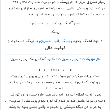
زانیار خسروی
عزیز به نام
ریسک
با دو کیفیت متفاوت ۱۲۸ و ۳۲۰
جهت دانلود و پخش آنلاین آماده کرده ایم. امیدواریم از این ترانه زیبا
لذت ببرید و حتما نظرتون رو در پایین صفحه بنویسید.
متن آهنگ ریسک زانیار خسروی :
ریسک
دانلود آهنگ جدید
ریسک زانیار خسروی
با لینک مستقیم و
کیفیت عالی
فاز موزیک
>>>
زانیار خسروی
>>> دانلود آهنگ ریسک زانیار خسروی
●—♩—♪♫♫♪—♩—●
مث پروانه میگردم دور سرت که همه ببینن و برن از دور و برت
من و تو دیگه توی قلب هم حبسیم همه عیب دارن فقط من و تو بی
نقصیم...♫♩
نمی ارزه یه لحظه ازت دور شم باید همه مارو ببینن و زود کور شن
واسه ی تو یه عاشق صد در صدم که تورو دیدم پرید عقل از سرم...♫♩
به جز تو من دیگه هیشکی رو نمیخوام وقتی باشی بقیه به چشم