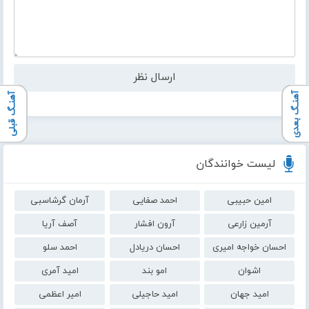
آهنـگ بعدی
آهنـگ قبلی
لیست خوانندگان
امین حبیبی
احمد صفایی
آرمان گرشاسبی
آرمین زارعی
آرون افشار
آصف آریا
احسان خواجه امیری
احسان دریادل
احمد سلو
اشوان
امو بند
امید آمری
امید جهان
امید حاجیلی
امیر اعظمی