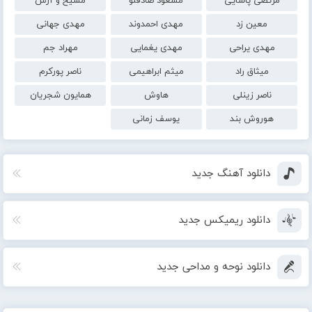
مرتضی پاشایی
مسعود صادقلو
مسیح و آرش
معین زد
مهدی احمدوند
مهدی جهانی
مهدی یراحی
مهدی یغمایی
مهراد جم
میثاق راد
میثم ابراهیمی
ناصر پورکرم
ناصر زینلی
هاوش
همایون شجریان
هوروش بند
یوسف زمانی
دانلود آهنگ جدید
دانلود ریمیکس جدید
دانلود نوحه و مداحی جدید