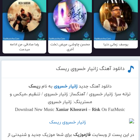
یوسف زمانی دنیا
محسن چاوشی مریض تخت
رضا صادقی من ادامه
آخری
میدمت
دانلود آهنگ زانیار خسروی ریسک
دانلود آهنگ جدید
زانیار خسروی
به نام
ریسک
ترانه سرا: زانیار خسروی / آهنگساز: زانیار خسروی / تنظیم ،میکس و
مسترینگ: زانیار خسروی
Download New Music
Xaniar Khosravi
–
Risk
On FazMusic
در این پست از وبسایت
فازموزیک
برای شما موزیک جدید و شنیدنی از