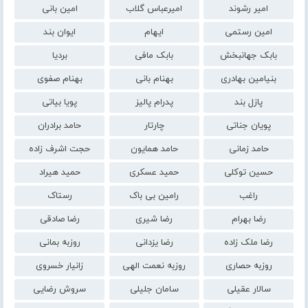
امیر رشوند
امیرعباس گلاب
امین بانی
امین رستمی
ایهام
ایوان بند
بابک جهانبخش
بابک مافی
بردیا
بنیامین بهادری
بهنام بانی
بهنام صفوی
پازل بند
پدرام پالیز
پویا بیاتی
پویان جناتی
چارتار
حامد برادران
حامد زمانی
حامد همایون
حجت اشرف زاده
حسین توکلی
حمید عسکری
حمید هیراد
راغب
رامین بی باک
رستاک
رضا بهرام
رضا شیری
رضا صادقی
رضا ملک زاده
رضا یزدانی
روزبه بمانی
روزبه حصاری
روزبه نعمت الهی
زانیار خسروی
سالار عقیلی
سامان جلیلی
سروش رضایی