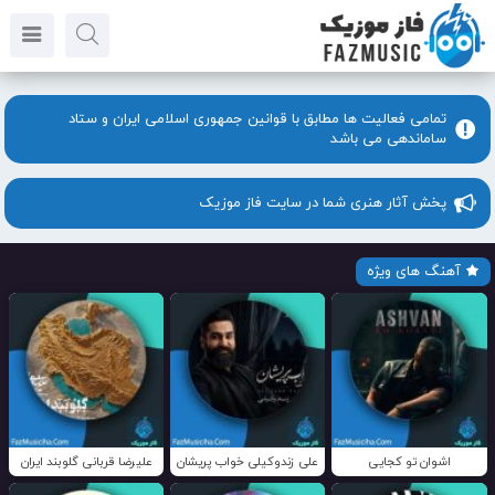
تمامی فعالیت ها مطابق با قوانین جمهوری اسلامی ایران و ستاد
ساماندهی می باشد
پخش آثار هنری شما در سایت فاز موزیک
آهنگ های ویژه
اشوان تو کجایی
علی زندوکیلی خواب پریشان
علیرضا قربانی گلوبند ایران