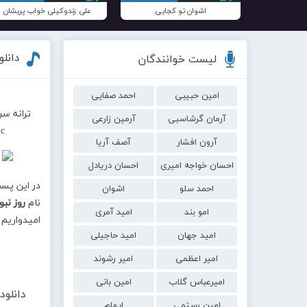
اشوان تو کجایی
علی زندوکیلی خواب پریشان
دانلو
لیست خوانندگان
امین حبیبی
احمد صفایی
ترانه سر
آرمان گرشاسبی
آرمین زارعی
c
آرون افشار
آصف آریا
احسان خواجه امیری
احسان دریادل
در این پس
احمد سلو
اشوان
نام
روز نب
امو بند
امید آمری
امیدواریم 
امید جهان
امید حاجیلی
امیر اعظمی
امیر رشوند
امیرعباس گلاب
امین بانی
دانلو
امین رستمی
ایهام