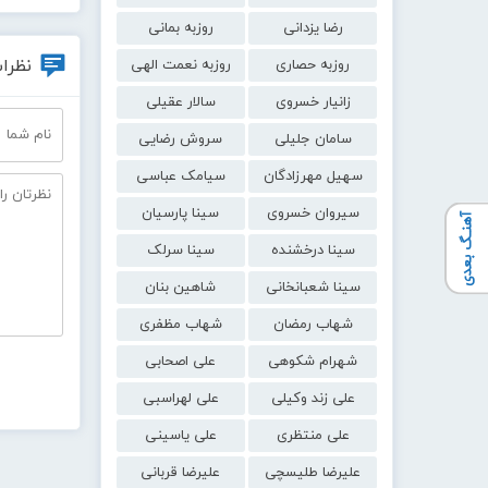
رضا یزدانی
روزبه بمانی
نظرات
روزبه حصاری
روزبه نعمت الهی
زانیار خسروی
سالار عقیلی
سامان جلیلی
سروش رضایی
سهیل مهرزادگان
سیامک عباسی
سیروان خسروی
سینا پارسیان
آهنـگ بعدی
سینا درخشنده
سینا سرلک
سینا شعبانخانی
شاهین بنان
شهاب رمضان
شهاب مظفری
شهرام شکوهی
علی اصحابی
علی زند وکیلی
علی لهراسبی
علی منتظری
علی یاسینی
علیرضا طلیسچی
علیرضا قربانی