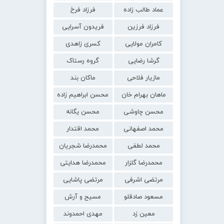
عماد طالب زاده
فرزاد فرخ
فرزاد فرزین
فریدون آسرایی
کامران مولایی
کسری زاهدی
گرشا رضایی
گروه رستاک
مازیار فلاحی
ماکان بند
ماهان بهرام خان
محسن ابراهیم زاده
محسن چاوشی
محسن یگانه
محمد اصفهانی
محمد اقتدار
محمد لطفی
محمدرضا شجریان
محمدرضا گلزار
محمدرضا هدایتی
مرتضی اشرفی
مرتضی پاشایی
مسعود صادقلو
مسیح و آرش
معین زد
مهدی احمدوند