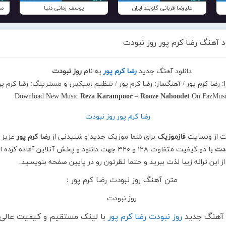
علیرضا قربانی گلوبند ایران
یوسف زمانی دنیا
مح
د آهنگ رضا کرم پور روز نبودت
دانلود آهنگ جدید
رضا کرم پور
به نام
روز نبودت
ا: رضا کرم پور / آهنگساز: رضا کرم پور / تنظیم ،میکس و مسترینگ: رضا کرم پو
Download New Music
Reza Karampoor
–
Rooze Naboodet
On FazMusi
ت از وبسایت
فازموزیک
برای شما موزیک جدید و شنیدنی از
رضا کرم پور
عزیز ب
ودت
با دو کیفیت متفاوت ۱۲۸ و ۳۲۰ جهت دانلود و پخش آنلاین آماده کرده 
از این ترانه زیبا لذت ببرید و حتما نظرتون رو در پایین صفحه بنویسید.
متن آهنگ روز نبودت رضا کرم پور :
روز نبودت
د آهنگ جدید
روز نبودت رضا کرم پور
با لینک مستقیم و کیفیت عالی