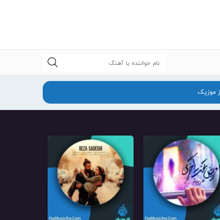
جستجو
ز موزیک