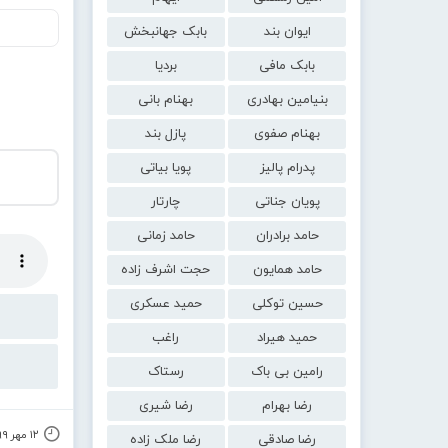
ایوان بند
بابک جهانبخش
بابک مافی
بردیا
بنیامین بهادری
بهنام بانی
بهنام صفوی
پازل بند
پدرام پالیز
پویا بیاتی
پویان جناتی
چارتار
حامد برادران
حامد زمانی
حامد همایون
حجت اشرف زاده
حسین توکلی
حمید عسکری
حمید هیراد
راغب
رامین بی باک
رستاک
رضا بهرام
رضا شیری
۱۲ مهر ۱۳۹۹
رضا صادقی
رضا ملک زاده