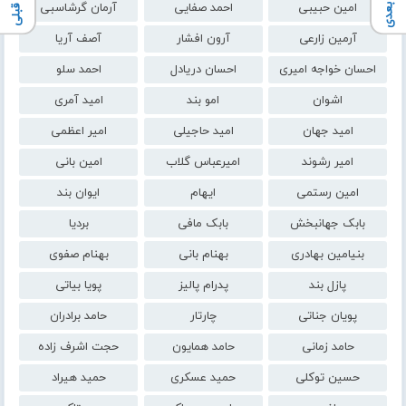
امین حبیبی
احمد صفایی
آرمان گرشاسبی
آرمین زارعی
آرون افشار
آصف آریا
احسان خواجه امیری
احسان دریادل
احمد سلو
اشوان
امو بند
امید آمری
امید جهان
امید حاجیلی
امیر اعظمی
امیر رشوند
امیرعباس گلاب
امین بانی
امین رستمی
ایهام
ایوان بند
بابک جهانبخش
بابک مافی
بردیا
بنیامین بهادری
بهنام بانی
بهنام صفوی
پازل بند
پدرام پالیز
پویا بیاتی
پویان جناتی
چارتار
حامد برادران
حامد زمانی
حامد همایون
حجت اشرف زاده
حسین توکلی
حمید عسکری
حمید هیراد