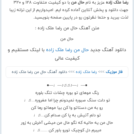
رضا ملک زاده
عزیز به نام
حال من
با دو کیفیت متفاوت ۱۲۸ و ۳۲۰
جهت دانلود و پخش آنلاین آماده کرده ایم. امیدواریم از این ترانه زیبا
لذت ببرید و حتما نظرتون رو در پایین صفحه بنویسید.
متن آهنگ حال من رضا ملک زاده :
حال من
دانلود آهنگ جدید
حال من رضا ملک زاده
با لینک مستقیم و
کیفیت عالی
فاز موزیک
>>>
رضا ملک زاده
>>> دانلود آهنگ حال من رضا ملک زاده
●—♩—♪♫♫♪—♩—●
رنگ موهای تو بوره چشات تنگ بلوره
تو دلت سنگ صبوره نمیدونم چرا اما مغروره...♫♩
رو به من دستاتو وا کن بیا موهاتو رها کن
تو دلم آتیش به پا کن صدام کن...♫♩
حال من یه حالیه که نگو مال من میشی آخرش به زور
میبرم دل کوچیک تورو باور کن ......♫♩