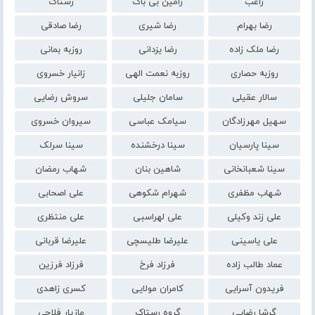
راغب
رامین بی باک
رستاک
رضا بهرام
رضا شیری
رضا صادقی
رضا ملک زاده
رضا یزدانی
روزبه بمانی
روزبه حصاری
روزبه نعمت الهی
زانیار خسروی
سالار عقیلی
سامان جلیلی
سروش رضایی
سهیل مهرزادگان
سیامک عباسی
سیروان خسروی
سینا پارسیان
سینا درخشنده
سینا سرلک
سینا شعبانخانی
شاهین بنان
شهاب رمضان
شهاب مظفری
شهرام شکوهی
علی اصحابی
علی زند وکیلی
علی لهراسبی
علی منتظری
علی یاسینی
علیرضا طلیسچی
علیرضا قربانی
عماد طالب زاده
فرزاد فرخ
فرزاد فرزین
فریدون آسرایی
کامران مولایی
کسری زاهدی
گرشا رضایی
گروه رستاک
مازیار فلاحی