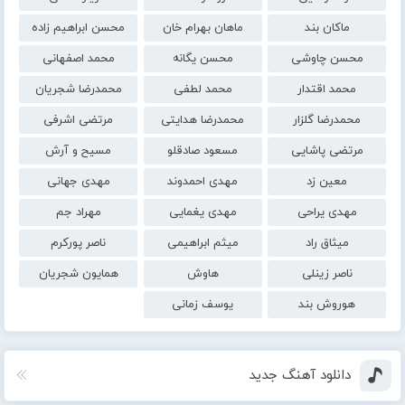
ماکان بند
ماهان بهرام خان
محسن ابراهیم زاده
محسن چاوشی
محسن یگانه
محمد اصفهانی
محمد اقتدار
محمد لطفی
محمدرضا شجریان
محمدرضا گلزار
محمدرضا هدایتی
مرتضی اشرفی
مرتضی پاشایی
مسعود صادقلو
مسیح و آرش
معین زد
مهدی احمدوند
مهدی جهانی
مهدی یراحی
مهدی یغمایی
مهراد جم
میثاق راد
میثم ابراهیمی
ناصر پورکرم
ناصر زینلی
هاوش
همایون شجریان
هوروش بند
یوسف زمانی
دانلود آهنگ جدید