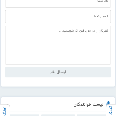
لیست خوانندگان
آهنـگ بعدی
آهنـگ قبلی