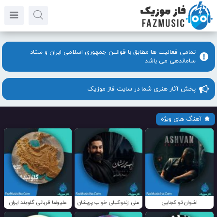
تمامی فعالیت ها مطابق با قوانین جمهوری اسلامی ایران و ستاد
ساماندهی می باشد
پخش آثار هنری شما در سایت فاز موزیک
آهنگ های ویژه
اشوان تو کجایی
علی زندوکیلی خواب پریشان
علیرضا قربانی گلوبند ایران