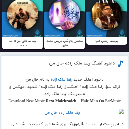
یوسف زمانی دنیا
محسن چاوشی مریض تخت
رضا صادقی من ادامه
آخری
میدمت
دانلود آهنگ رضا ملک زاده حال من
دانلود آهنگ جدید
رضا ملک زاده
به نام
حال من
ترانه سرا: رضا ملک زاده / آهنگساز: رضا ملک زاده / تنظیم ،میکس و
مسترینگ: رضا ملک زاده
Download New Music
Reza Malekzadeh
–
Hale Man
On FazMusic
در این پست از وبسایت
فازموزیک
برای شما موزیک جدید و شنیدنی از