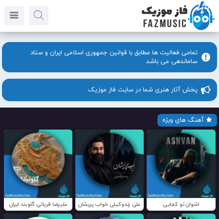
تمامی فعالیت ها مطابق با قوانین جمهوری اسلامی ایران و ستاد
ساماندهی می باشد
پخش آثار هنری شما در سایت فاز موزیک
آهنگ های ویژه
اشوان تو کجایی
علی زندوکیلی خواب پریشان
علیرضا قربانی گلوبند ایران