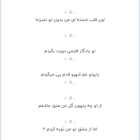
...♫♩
اون قلب خسته ای من بدون تو نمیزنه
...♫♩
تو یادگار قلبمی دورت بگردم
...♫♩
بارونو غم شهرو قدم پی میگردم
...♫♩
...♫♩
از تو چه پنهون گل من هنوز عاشقم
...♫♩
اما از عشق تو من توبه کردم ۲