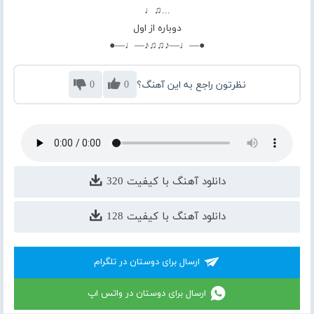
...♫♩
دوباره از اول
●—♩—♪♫♫♪—♩—●
نظرتون راجع به این آهنگ؟
0
0
دانلود آهنگ با کیفیت 320
دانلود آهنگ با کیفیت 128
ارسال برای دوستان در تلگرام
ارسال برای دوستان در واتس اپ