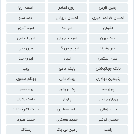
آرمین زارعی
آرون افشار
آصف آریا
احسان خواجه امیری
احسان دریادل
احمد سلو
اشوان
امو بند
امید آمری
امید جهان
امید حاجیلی
امیر اعظمی
امیر رشوند
امیرعباس گلاب
امین بانی
امین رستمی
ایهام
ایوان بند
بابک جهانبخش
بابک مافی
بردیا
بنیامین بهادری
بهنام بانی
بهنام صفوی
پازل بند
پدرام پالیز
پویا بیاتی
پویان جناتی
چارتار
حامد برادران
حامد زمانی
حامد همایون
حجت اشرف زاده
حسین توکلی
حمید عسکری
حمید هیراد
راغب
رامین بی باک
رستاک