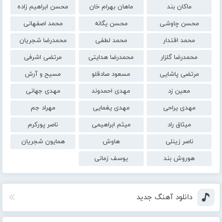
ماکان بند
ماهان بهرام خان
محسن ابراهیم زاده
محسن چاوشی
محسن یگانه
محمد اصفهانی
محمد اقتدار
محمد لطفی
محمدرضا شجریان
محمدرضا گلزار
محمدرضا هدایتی
مرتضی اشرفی
مرتضی پاشایی
مسعود صادقلو
مسیح و آرش
معین زد
مهدی احمدوند
مهدی جهانی
مهدی یراحی
مهدی یغمایی
مهراد جم
میثاق راد
میثم ابراهیمی
ناصر پورکرم
ناصر زینلی
هاوش
همایون شجریان
هوروش بند
یوسف زمانی
دانلود آهنگ جدید