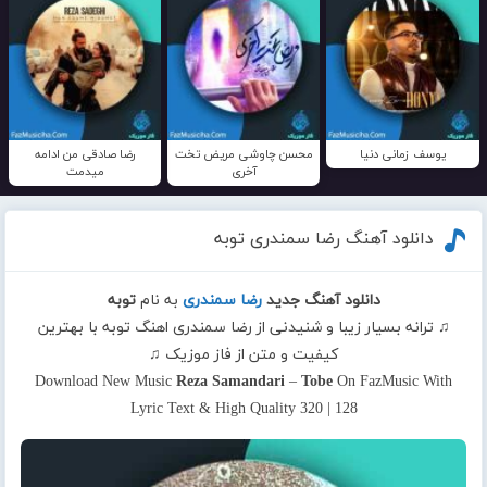
یوسف زمانی دنیا
محسن چاوشی مریض تخت
رضا صادقی من ادامه
آخری
میدمت
دانلود آهنگ رضا سمندری توبه
دانلود آهنگ جدید
رضا سمندری
به نام
توبه
♫ ترانه بسیار زیبا و شنیدنی از رضا سمندری اهنگ توبه با بهترین
کیفیت و متن از فاز موزیک ♫
Download New Music
Reza Samandari
–
Tobe
On FazMusic With
Lyric Text & High Quality 320 | 128