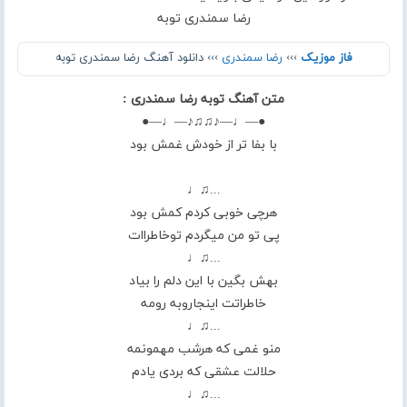
رضا سمندری توبه
فاز موزیک
›››
رضا سمندری
››› دانلود آهنگ رضا سمندری توبه
متن آهنگ توبه رضا سمندری :
●—♩—♪♫♫♪—♩—●
با بفا تر از خودش غمش بود
...♫♩
هرچی خوبی کردم کمش بود
پی تو من میگردم توخاطراات
...♫♩
بهش بگین با این دلم را بیاد
خاطراتت اینجاروبه رومه
...♫♩
منو غمی که هرشب مهمونمه
حلالت عشقی که بردی یادم
...♫♩