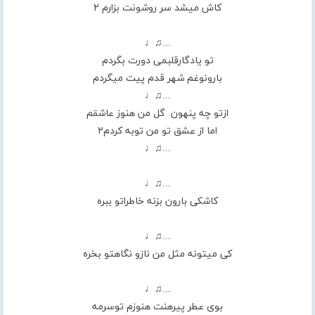
کاش میشد سر روشونت بزارم ۲
...♫♩
تو یادگارقلبمی دورت بگردم
بارونوغم شهر قدم پیت میگردم
...♫♩
ازتو چه پنهون گل من هنوز عاشقم
اما از عشق تو من توبه کردم۲
...♫♩
...♫♩
کاشکی بارون بزنه خاطراتو ببره
...♫♩
کی میتونه مثل من نازو نگاهتو بخره
...♫♩
بوی عطر پیرهنت هنوزم توسرمه