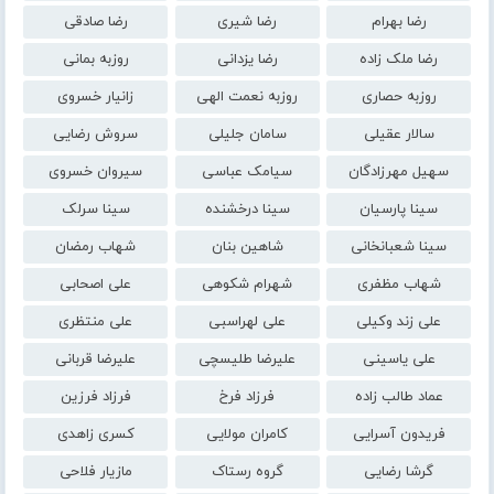
رضا بهرام
رضا شیری
رضا صادقی
رضا ملک زاده
رضا یزدانی
روزبه بمانی
روزبه حصاری
روزبه نعمت الهی
زانیار خسروی
سالار عقیلی
سامان جلیلی
سروش رضایی
سهیل مهرزادگان
سیامک عباسی
سیروان خسروی
سینا پارسیان
سینا درخشنده
سینا سرلک
سینا شعبانخانی
شاهین بنان
شهاب رمضان
شهاب مظفری
شهرام شکوهی
علی اصحابی
علی زند وکیلی
علی لهراسبی
علی منتظری
علی یاسینی
علیرضا طلیسچی
علیرضا قربانی
عماد طالب زاده
فرزاد فرخ
فرزاد فرزین
فریدون آسرایی
کامران مولایی
کسری زاهدی
گرشا رضایی
گروه رستاک
مازیار فلاحی