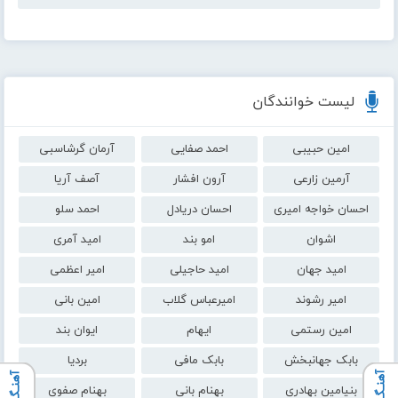
لیست خوانندگان
امین حبیبی
احمد صفایی
آرمان گرشاسبی
آرمین زارعی
آرون افشار
آصف آریا
احسان خواجه امیری
احسان دریادل
احمد سلو
اشوان
امو بند
امید آمری
امید جهان
امید حاجیلی
امیر اعظمی
امیر رشوند
امیرعباس گلاب
امین بانی
امین رستمی
ایهام
ایوان بند
بابک جهانبخش
بابک مافی
بردیا
بنیامین بهادری
بهنام بانی
بهنام صفوی