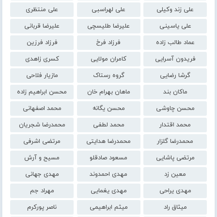
علی زند وکیلی
علی لهراسبی
علی منتظری
علی یاسینی
علیرضا طلیسچی
علیرضا قربانی
عماد طالب زاده
فرزاد فرخ
فرزاد فرزین
فریدون آسرایی
کامران مولایی
کسری زاهدی
گرشا رضایی
گروه رستاک
مازیار فلاحی
ماکان بند
ماهان بهرام خان
محسن ابراهیم زاده
محسن چاوشی
محسن یگانه
محمد اصفهانی
محمد اقتدار
محمد لطفی
محمدرضا شجریان
محمدرضا گلزار
محمدرضا هدایتی
مرتضی اشرفی
مرتضی پاشایی
مسعود صادقلو
مسیح و آرش
معین زد
مهدی احمدوند
مهدی جهانی
مهدی یراحی
مهدی یغمایی
مهراد جم
میثاق راد
میثم ابراهیمی
ناصر پورکرم