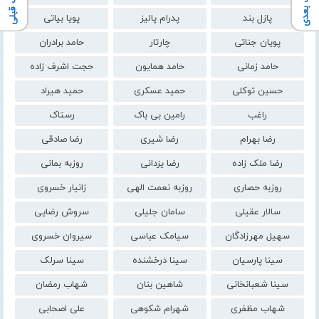
آهنـگ بعدی
آهنـگ قبلی
پازل بند
پدرام پالیز
پویا بیاتی
پویان جناتی
چارتار
حامد برادران
حامد زمانی
حامد همایون
حجت اشرف زاده
حسین توکلی
حمید عسکری
حمید هیراد
راغب
رامین بی باک
رستاک
رضا بهرام
رضا شیری
رضا صادقی
رضا ملک زاده
رضا یزدانی
روزبه بمانی
روزبه حصاری
روزبه نعمت الهی
زانیار خسروی
سالار عقیلی
سامان جلیلی
سروش رضایی
سهیل مهرزادگان
سیامک عباسی
سیروان خسروی
سینا پارسیان
سینا درخشنده
سینا سرلک
سینا شعبانخانی
شاهین بنان
شهاب رمضان
شهاب مظفری
شهرام شکوهی
علی اصحابی