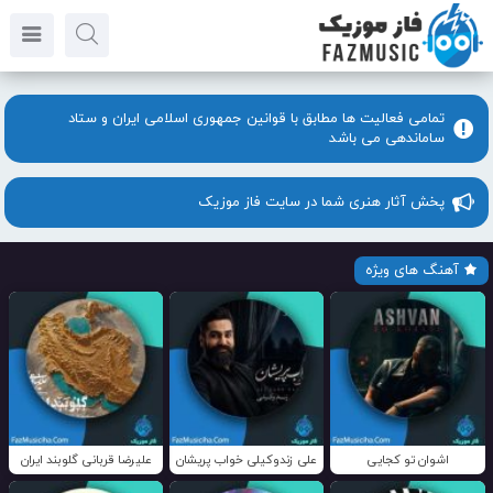
تمامی فعالیت ها مطابق با قوانین جمهوری اسلامی ایران و ستاد
ساماندهی می باشد
پخش آثار هنری شما در سایت فاز موزیک
آهنگ های ویژه
اشوان تو کجایی
علی زندوکیلی خواب پریشان
علیرضا قربانی گلوبند ایران