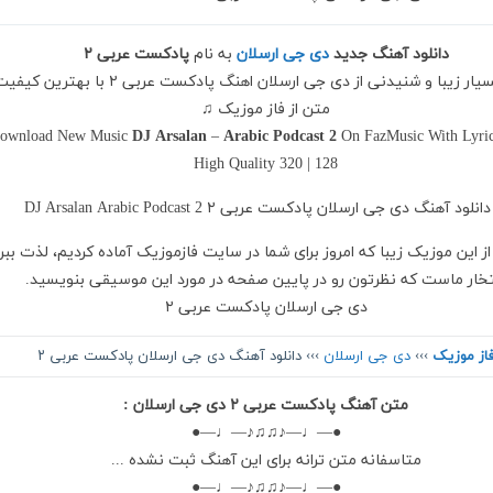
دانلود آهنگ جدید
دی جی ارسلان
به نام
پادکست عربی ۲
♫ ترانه بسیار زیبا و شنیدنی از دی جی ارسلان اهنگ پادکست عربی ۲ با بهت
متن از فاز موزیک ♫
ownload New Music
DJ Arsalan
–
Arabic Podcast 2
On FazMusic With Lyri
High Quality 320 | 128
از این موزیک زیبا که امروز برای شما در سایت فازموزیک آماده کردیم، لذت ببر
تخار ماست که نظرتون رو در پایین صفحه در مورد این موسیقی بنویسید.
دی جی ارسلان پادکست عربی ۲
از موزیک
›››
دی جی ارسلان
››› دانلود آهنگ دی جی ارسلان پادکست عربی ۲
متن آهنگ پادکست عربی ۲ دی جی ارسلان :
●—♩—♪♫♫♪—♩—●
متاسفانه متن ترانه برای این آهنگ ثبت نشده ...
●—♩—♪♫♫♪—♩—●