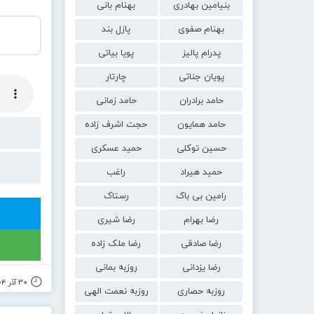
بنیامین بهادری
بهنام بانی
بهنام صفوی
پازل بند
پدرام پالیز
پویا بیاتی
پویان جناتی
چارتار
حامد برادران
حامد زمانی
حامد همایون
حجت اشرف زاده
حسین توکلی
حمید عسکری
حمید هیراد
راغب
رامین بی باک
رستاک
رضا بهرام
رضا شیری
رضا صادقی
رضا ملک زاده
رضا یزدانی
روزبه بمانی
۳۰ آذر ۱۴۰۴
روزبه حصاری
روزبه نعمت الهی