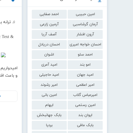
امین حبیبی
احمد صفایی
آرمان گرشاسبی
آرمین زارعی
آرون افشار
آصف آریا
c Text &
احسان خواجه امیری
احسان دریادل
احمد سلو
اشوان
امو بند
امید آمری
امیدواریم 
امید جهان
امید حاجیلی
و باعث اف
امیر اعظمی
امیر رشوند
امیرعباس گلاب
امین بانی
ف
امین رستمی
ایهام
ایوان بند
بابک جهانبخش
بابک مافی
بردیا