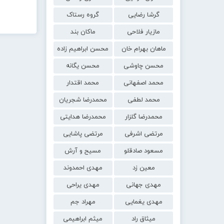
گرشا رضایی
گروه رستاک
مازیار فلاحی
ماکان بند
ماهان بهرام خان
محسن ابراهیم زاده
محسن چاوشی
محسن یگانه
محمد اصفهانی
محمد اقتدار
محمد لطفی
محمدرضا شجریان
محمدرضا گلزار
محمدرضا هدایتی
مرتضی اشرفی
مرتضی پاشایی
مسعود صادقلو
مسیح و آرش
معین زد
مهدی احمدوند
مهدی جهانی
مهدی یراحی
مهدی یغمایی
مهراد جم
میثاق راد
میثم ابراهیمی