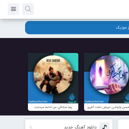
ز موزیک
سن چاوشی مریض تخت آخری
رضا صادقی من ادامه میدمت
دانلود آهنگ جدید