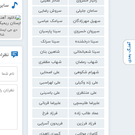
زانیار خسروی
سالار عقیلی
سایر
سامان جلیلی
سروش رضایی
سهیل مهرزادگان
سیامک عباسی
دی جی ارسلا
سیروان خسروی
سینا پارسیان
شال
سینا درخشنده
سینا سرلک
آهنـگ بعدی
سینا شعبانخانی
شاهین بنان
نظرات
شهاب رمضان
شهاب مظفری
شهرام شکوهی
علی اصحابی
علی زند وکیلی
علی لهراسبی
علی منتظری
علی یاسینی
علیرضا طلیسچی
علیرضا قربانی
عماد طالب زاده
فرزاد فرخ
فرزاد فرزین
فریدون آسرایی
کامران مولایی
کسری زاهدی