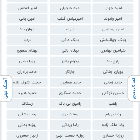
امید جهان
امید حاجیلی
امیر اعظمی
امیر رشوند
امیرعباس گلاب
امین بانی
امین رستمی
ایهام
ایوان بند
بابک جهانبخش
بابک مافی
بردیا
بنیامین بهادری
بهنام بانی
بهنام صفوی
پازل بند
پدرام پالیز
پویا بیاتی
پویان جناتی
چارتار
حامد برادران
آهنـگ بعدی
آهنـگ قبلی
حامد زمانی
حامد همایون
حجت اشرف زاده
حسین توکلی
حمید عسکری
حمید هیراد
راغب
رامین بی باک
رستاک
رضا بهرام
رضا شیری
رضا صادقی
رضا ملک زاده
رضا یزدانی
روزبه بمانی
روزبه حصاری
روزبه نعمت الهی
زانیار خسروی