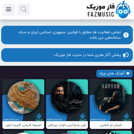
تمامی فعالیت ها مطابق با قوانین جمهوری اسلامی ایران و ستاد
ساماندهی می باشد
پخش آثار هنری شما در سایت فاز موزیک
آهنگ های ویژه
اشوان تو کجایی
علی زندوکیلی خواب پریشان
علیرضا قربانی گلوبند ایران