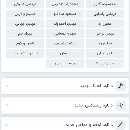
محمدرضا گلزار
محمدرضا هدایتی
مرتضی اشرفی
مرتضی پاشایی
مسعود صادقلو
مسیح و آرش
معین زد
مهدی احمدوند
مهدی جهانی
مهدی یراحی
مهدی یغمایی
مهراد جم
میثاق راد
میثم ابراهیمی
ناصر پورکرم
ناصر زینلی
هاوش
همایون شجریان
هوروش بند
یوسف زمانی
دانلود آهنگ جدید
دانلود ریمیکس جدید
دانلود نوحه و مداحی جدید