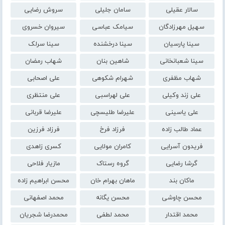
سالار عقیلی
سامان جلیلی
سروش رضایی
سهیل مهرزادگان
سیامک عباسی
سیروان خسروی
سینا پارسیان
سینا درخشنده
سینا سرلک
سینا شعبانخانی
شاهین بنان
شهاب رمضان
شهاب مظفری
شهرام شکوهی
علی اصحابی
علی زند وکیلی
علی لهراسبی
علی منتظری
علی یاسینی
علیرضا طلیسچی
علیرضا قربانی
عماد طالب زاده
فرزاد فرخ
فرزاد فرزین
فریدون آسرایی
کامران مولایی
کسری زاهدی
گرشا رضایی
گروه رستاک
مازیار فلاحی
ماکان بند
ماهان بهرام خان
محسن ابراهیم زاده
محسن چاوشی
محسن یگانه
محمد اصفهانی
محمد اقتدار
محمد لطفی
محمدرضا شجریان