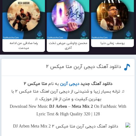
یوسف زمانی دنیا
محسن چاوشی مریض تخت
رضا صادقی من ادامه
آخری
میدمت
دانلود آهنگ دیجی آربن متا میکس ۲
دانلود آهنگ جدید
دیجی آربن
به نام
متا میکس ۲
♫ ترانه بسیار زیبا و شنیدنی از دیجی آربن اهنگ متا میکس ۲ با
بهترین کیفیت و متن از فاز موزیک ♫
Download New Music
DJ Arben
–
Meta Mix 2
On FazMusic With
Lyric Text & High Quality 320 | 128