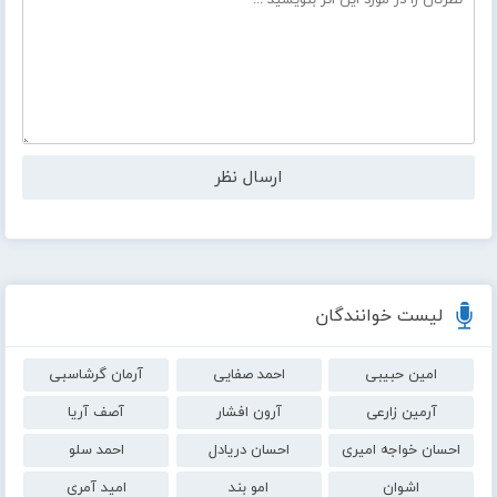
لیست خوانندگان
امین حبیبی
احمد صفایی
آرمان گرشاسبی
آرمین زارعی
آرون افشار
آصف آریا
احسان خواجه امیری
احسان دریادل
احمد سلو
اشوان
امو بند
امید آمری