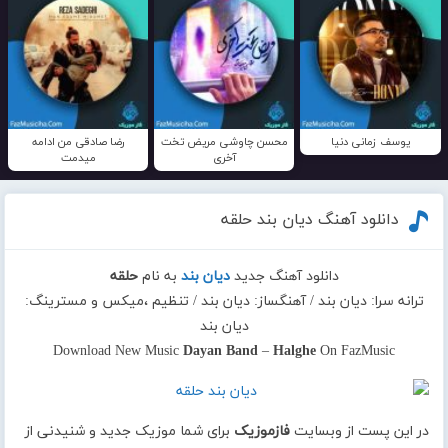
یوسف زمانی دنیا
محسن چاوشی مریض تخت
رضا صادقی من ادامه
آخری
میدمت
دانلود آهنگ دیان بند حلقه
دانلود آهنگ جدید
دیان بند
به نام
حلقه
ترانه سرا: دیان بند / آهنگساز: دیان بند / تنظیم ،میکس و مسترینگ:
دیان بند
Download New Music
Dayan Band
–
Halghe
On FazMusic
در این پست از وبسایت
فازموزیک
برای شما موزیک جدید و شنیدنی از