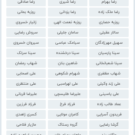
رضا بهرام
رضا شیری
رضا صادقی
رضا ملک زاده
رضا یزدانی
روزبه بمانی
روزبه حصاری
روزبه نعمت الهی
زانیار خسروی
سالار عقیلی
سامان جلیلی
سروش رضایی
سهیل مهرزادگان
سیامک عباسی
سیروان خسروی
سینا پارسیان
سینا درخشنده
سینا سرلک
سینا شعبانخانی
شاهین بنان
شهاب رمضان
شهاب مظفری
شهرام شکوهی
علی اصحابی
علی زند وکیلی
علی لهراسبی
علی منتظری
علی یاسینی
علیرضا طلیسچی
علیرضا قربانی
عماد طالب زاده
فرزاد فرخ
فرزاد فرزین
فریدون آسرایی
کامران مولایی
کسری زاهدی
گرشا رضایی
گروه رستاک
مازیار فلاحی