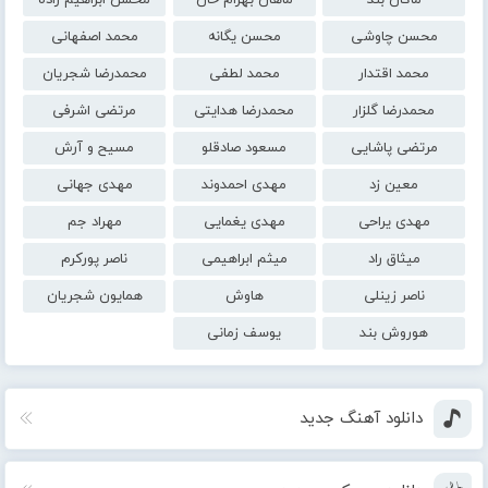
ماکان بند
ماهان بهرام خان
محسن ابراهیم زاده
محسن چاوشی
محسن یگانه
محمد اصفهانی
محمد اقتدار
محمد لطفی
محمدرضا شجریان
محمدرضا گلزار
محمدرضا هدایتی
مرتضی اشرفی
مرتضی پاشایی
مسعود صادقلو
مسیح و آرش
معین زد
مهدی احمدوند
مهدی جهانی
مهدی یراحی
مهدی یغمایی
مهراد جم
میثاق راد
میثم ابراهیمی
ناصر پورکرم
ناصر زینلی
هاوش
همایون شجریان
هوروش بند
یوسف زمانی
دانلود آهنگ جدید