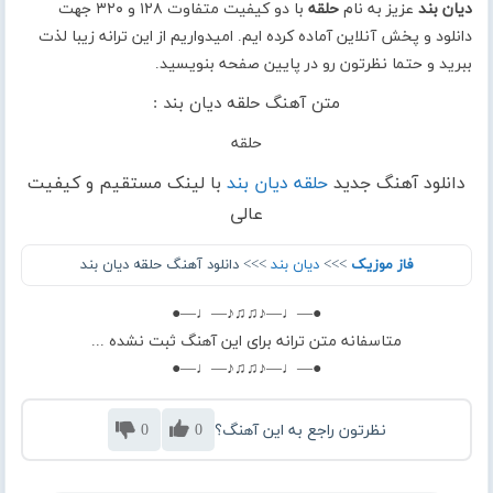
دیان بند
عزیز به نام
حلقه
با دو کیفیت متفاوت ۱۲۸ و ۳۲۰ جهت
دانلود و پخش آنلاین آماده کرده ایم. امیدواریم از این ترانه زیبا لذت
ببرید و حتما نظرتون رو در پایین صفحه بنویسید.
متن آهنگ حلقه دیان بند :
حلقه
دانلود آهنگ جدید
حلقه دیان بند
با لینک مستقیم و کیفیت
عالی
فاز موزیک
>>>
دیان بند
>>> دانلود آهنگ حلقه دیان بند
●—♩—♪♫♫♪—♩—●
متاسفانه متن ترانه برای این آهنگ ثبت نشده ...
●—♩—♪♫♫♪—♩—●
نظرتون راجع به این آهنگ؟
0
0