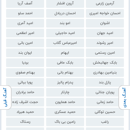
آرمین زارعی
آرون افشار
آصف آریا
احسان خواجه امیری
احسان دریادل
احمد سلو
اشوان
امو بند
امید آمری
امید جهان
امید حاجیلی
امیر اعظمی
امیر رشوند
امیرعباس گلاب
امین بانی
امین رستمی
ایهام
ایوان بند
بابک جهانبخش
بابک مافی
بردیا
بنیامین بهادری
بهنام بانی
بهنام صفوی
پازل بند
پدرام پالیز
پویا بیاتی
آهنـگ بعدی
آهنـگ قبلی
پویان جناتی
چارتار
حامد برادران
حامد زمانی
حامد همایون
حجت اشرف زاده
حسین توکلی
حمید عسکری
حمید هیراد
راغب
رامین بی باک
رستاک