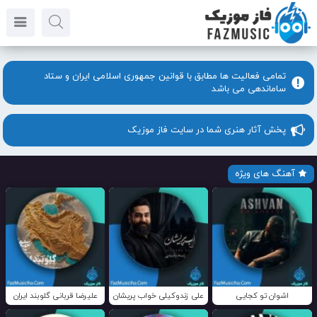
تمامی فعالیت ها مطابق با قوانین جمهوری اسلامی ایران و ستاد
ساماندهی می باشد
پخش آثار هنری شما در سایت فاز موزیک
آهنگ های ویژه
اشوان تو کجایی
علی زندوکیلی خواب پریشان
علیرضا قربانی گلوبند ایران