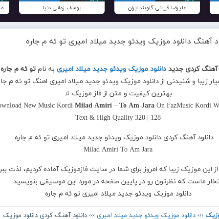
علیرضا قربانی گلوبند ایران
یوسف زمانی دنیا
مح
د آهنگ دانلود موزیک ویدئو جدید میلاد امیری تو ئه م جاره
 آهنگ کردی جدید
دانلود موزیک ویدئو جدید میلاد امیری
به نام
تو ئه م جاره
یار زیبا و شنیدنی از دانلود موزیک ویدئو جدید میلاد امیری اهنگ تو ئه م جاره
بهترین کیفیت و متن از فاز موزیک ♫
wnload New Music Kordi
Milad Amiri
–
To Am Jara
On FazMusic Kordi Wi
Text & High Quality 320 | 128
از این موزیک زیبا که امروز برای شما در سایت فازموزیک آماده کردیم، لذت ببر
تخار ماست که نظرتون رو در پایین صفحه در مورد این موسیقی بنویسید.
دانلود موزیک ویدئو جدید میلاد امیری تو ئه م جاره
وزیک
›››
دانلود موزیک ویدئو جدید میلاد امیری
››› دانلود آهنگ کردی دانلود موزیک