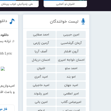
اشوان تو کجایی
علی زندوکیلی خواب پریشان
دانلو
لیست خوانندگان
امین حبیبی
احمد صفایی
دانلود
♫ ترانه بس
آرمان گرشاسبی
آرمین زارعی
آرون افشار
آصف آریا
th Lyric
احسان خواجه امیری
احسان دریادل
احمد سلو
اشوان
امو بند
امید آمری
امید جهان
امید حاجیلی
امیدواریم 
و باعث اف
امیر اعظمی
امیر رشوند
امیرعباس گلاب
امین بانی
فاز م
امین رستمی
ایهام