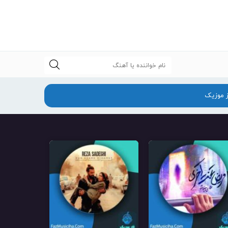
جستجو
ز موزیک