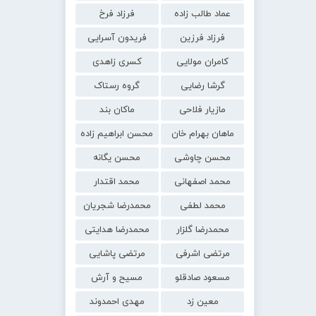
عماد طالب زاده
فرزاد فرخ
فرزاد فرزین
فریدون آسرایی
کامران مولایی
کسری زاهدی
گرشا رضایی
گروه رستاک
مازیار فلاحی
ماکان بند
ماهان بهرام خان
محسن ابراهیم زاده
محسن چاوشی
محسن یگانه
محمد اصفهانی
محمد اقتدار
محمد لطفی
محمدرضا شجریان
محمدرضا گلزار
محمدرضا هدایتی
مرتضی اشرفی
مرتضی پاشایی
مسعود صادقلو
مسیح و آرش
معین زد
مهدی احمدوند