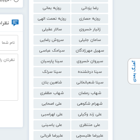
۲ فروردین ۱۴۰۰
رضا یزدانی
روزبه بمانی
روزبه حصاری
روزبه نعمت الهی
نظرات
زانیار خسروی
سالار عقیلی
سامان جلیلی
سروش رضایی
سهیل مهرزادگان
سیامک عباسی
سیروان خسروی
سینا پارسیان
آهنـگ بعدی
سینا درخشنده
سینا سرلک
سینا شعبانخانی
شاهین بنان
شهاب رمضان
شهاب مظفری
شهرام شکوهی
علی اصحابی
علی زند وکیلی
علی لهراسبی
علی منتظری
علی یاسینی
علیرضا طلیسچی
علیرضا قربانی