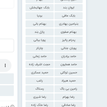
ایوان بند
بابک جهانبخش
بابک مافی
بردیا
بنیامین بهادری
بهنام بانی
بهنام صفوی
پازل بند
پدرام پالیز
پویا بیاتی
پویان جناتی
چارتار
حامد برادران
حامد زمانی
حامد همایون
حجت اشرف زاده
حسین توکلی
حمید عسکری
حمید هیراد
راغب
رامین بی باک
رستاک
رضا بهرام
رضا شیری
رضا صادقی
رضا ملک زاده