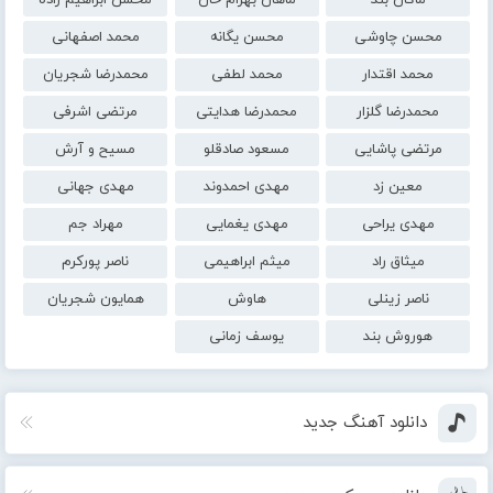
ماکان بند
ماهان بهرام خان
محسن ابراهیم زاده
محسن چاوشی
محسن یگانه
محمد اصفهانی
محمد اقتدار
محمد لطفی
محمدرضا شجریان
محمدرضا گلزار
محمدرضا هدایتی
مرتضی اشرفی
مرتضی پاشایی
مسعود صادقلو
مسیح و آرش
معین زد
مهدی احمدوند
مهدی جهانی
مهدی یراحی
مهدی یغمایی
مهراد جم
میثاق راد
میثم ابراهیمی
ناصر پورکرم
ناصر زینلی
هاوش
همایون شجریان
هوروش بند
یوسف زمانی
دانلود آهنگ جدید