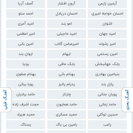
آرمین زارعی
آرون افشار
آصف آریا
احسان خواجه امیری
احسان دریادل
احمد سلو
اشوان
امو بند
امید آمری
امید جهان
امید حاجیلی
امیر اعظمی
امیر رشوند
امیرعباس گلاب
امین بانی
امین رستمی
ایهام
ایوان بند
بابک جهانبخش
بابک مافی
بردیا
بنیامین بهادری
بهنام بانی
بهنام صفوی
پازل بند
پدرام پالیز
پویا بیاتی
آهنـگ بعدی
آهنـگ قبلی
پویان جناتی
چارتار
حامد برادران
حامد زمانی
حامد همایون
حجت اشرف زاده
حسین توکلی
حمید عسکری
حمید هیراد
راغب
رامین بی باک
رستاک