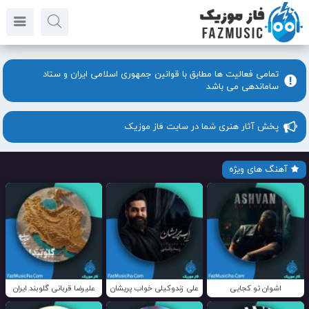
تمامی فعالیت ها مطابق با قوانین جمهوری اسلامی ایران و ستاد
ساماندهی می باشد
پخش آثار هنری شما در سایت فاز موزیک
آهنگ های ویژه
اشوان تو کجایی
علی زندوکیلی خواب پریشان
علیرضا قربانی گلوبند ایران