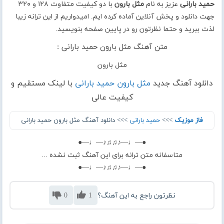
حمید بارانی
عزیز به نام
مثل بارون
با دو کیفیت متفاوت ۱۲۸ و ۳۲۰
جهت دانلود و پخش آنلاین آماده کرده ایم. امیدواریم از این ترانه زیبا
لذت ببرید و حتما نظرتون رو در پایین صفحه بنویسید.
متن آهنگ مثل بارون حمید بارانی :
مثل بارون
دانلود آهنگ جدید
مثل بارون حمید بارانی
با لینک مستقیم و
کیفیت عالی
فاز موزیک
>>>
حمید بارانی
>>> دانلود آهنگ مثل بارون حمید بارانی
●—♩—♪♫♫♪—♩—●
متاسفانه متن ترانه برای این آهنگ ثبت نشده ...
●—♩—♪♫♫♪—♩—●
نظرتون راجع به این آهنگ؟
1
0