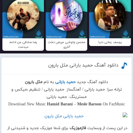
یوسف زمانی دنیا
محسن چاوشی مریض تخت
رضا صادقی من ادامه
آخری
میدمت
دانلود آهنگ حمید بارانی مثل بارون
دانلود آهنگ جدید
حمید بارانی
به نام
مثل بارون
ترانه سرا: حمید بارانی / آهنگساز: حمید بارانی / تنظیم ،میکس و
مسترینگ: حمید بارانی
Download New Music
Hamid Barani
–
Mesle Baroon
On FazMusic
در این پست از وبسایت
فازموزیک
برای شما موزیک جدید و شنیدنی از