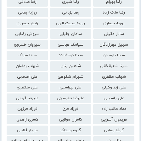
رضا بهرام
رضا شیری
رضا صادقی
رضا ملک زاده
رضا یزدانی
روزبه بمانی
روزبه حصاری
روزبه نعمت الهی
زانیار خسروی
سالار عقیلی
سامان جلیلی
سروش رضایی
سهیل مهرزادگان
سیامک عباسی
سیروان خسروی
سینا پارسیان
سینا درخشنده
سینا سرلک
سینا شعبانخانی
شاهین بنان
شهاب رمضان
شهاب مظفری
شهرام شکوهی
علی اصحابی
علی زند وکیلی
علی لهراسبی
علی منتظری
علی یاسینی
علیرضا طلیسچی
علیرضا قربانی
عماد طالب زاده
فرزاد فرخ
فرزاد فرزین
فریدون آسرایی
کامران مولایی
کسری زاهدی
گرشا رضایی
گروه رستاک
مازیار فلاحی