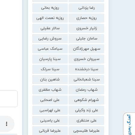
رضا یزدانی
روزبه بمانی
روزبه حصاری
روزبه نعمت الهی
زانیار خسروی
سالار عقیلی
سامان جلیلی
سروش رضایی
سهیل مهرزادگان
سیامک عباسی
سیروان خسروی
سینا پارسیان
سینا درخشنده
سینا سرلک
سینا شعبانخانی
شاهین بنان
شهاب رمضان
شهاب مظفری
شهرام شکوهی
علی اصحابی
علی زند وکیلی
علی لهراسبی
آهنـگ بعدی
علی منتظری
علی یاسینی
علیرضا طلیسچی
علیرضا قربانی