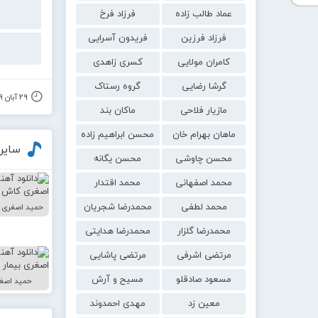
عماد طالب زاده
فرزاد فرخ
فرزاد فرزین
فریدون آسرایی
کامران مولایی
کسری زاهدی
گرشا رضایی
گروه رستاک
۲۹ آبان ۱۳۹۹
مازیار فلاحی
ماکان بند
ماهان بهرام خان
محسن ابراهیم زاده
سایر
محسن چاوشی
محسن یگانه
محمد اصفهانی
محمد اقتدار
محمد لطفی
محمدرضا شجریان
حمید اصغری 
محمدرضا گلزار
محمدرضا هدایتی
مرتضی اشرفی
مرتضی پاشایی
مسعود صادقلو
مسیح و آرش
حمید اصغر
معین زد
مهدی احمدوند