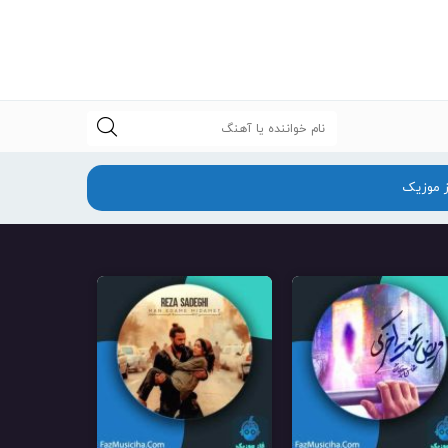
جستجو
ز موزیک