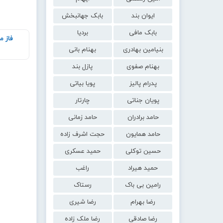
ایوان بند
بابک جهانبخش
بابک مافی
بردیا
فاز م
بنیامین بهادری
بهنام بانی
بهنام صفوی
پازل بند
پدرام پالیز
پویا بیاتی
پویان جناتی
چارتار
حامد برادران
حامد زمانی
حامد همایون
حجت اشرف زاده
حسین توکلی
حمید عسکری
حمید هیراد
راغب
رامین بی باک
رستاک
رضا بهرام
رضا شیری
رضا صادقی
رضا ملک زاده