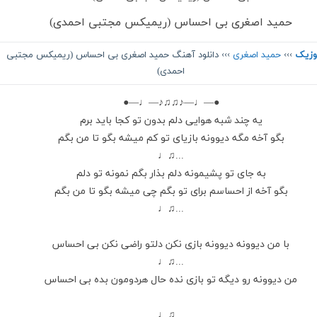
حمید اصغری بی احساس (ریمیکس مجتبی احمدی)
وزیک
›››
حمید اصغری
››› دانلود آهنگ حمید اصغری بی احساس (ریمیکس مجتبی
احمدی)
●—♩—♪♫♫♪—♩—●
یه چند شبه هوایی دلم بدون تو کجا باید برم
بگو آخه مگه دیوونه بازیای تو کم میشه بگو تا من بگم
...♫♩
به جای تو پشیمونه دلم بذار بگم نمونه تو دلم
بگو آخه از احساسم برای تو بگم چی میشه بگو تا من بگم
...♫♩
با من دیوونه دیوونه بازی نکن دلتو راضی نکن بی احساس
...♫♩
من دیوونه رو دیگه تو بازی نده حال هردومون بده بی احساس
...♫♩