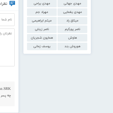
نظرات
مهدی جهانی
مهدی یراحی
مهدی یغمایی
مهراد جم
میثاق راد
میثم ابراهیمی
ناصر پورکرم
ناصر زینلی
هاوش
همایون شجریان
هوروش بند
یوسف زمانی
z.SRK :
چه پسر خ