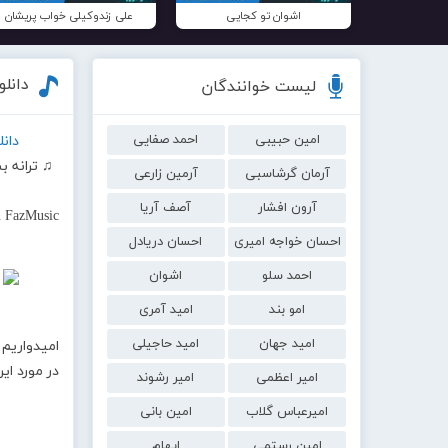
اشوان تو کجایی
علی زندوکیلی خواب پریشان
دانل
لیست خوانندگان
امین حبیبی
احمد صفایی
دان
♫ ترانه 
آرمان گرشاسبی
آرمین زارعی
آرون افشار
آصف آریا
 FazMusic
احسان خواجه امیری
احسان دریادل
احمد سلو
اشوان
امو بند
امید آمری
امید جهان
امید حاجیلی
امیدواریم 
در مورد ا
امیر اعظمی
امیر رشوند
امیرعباس گلاب
امین بانی
امین رستمی
ایهام