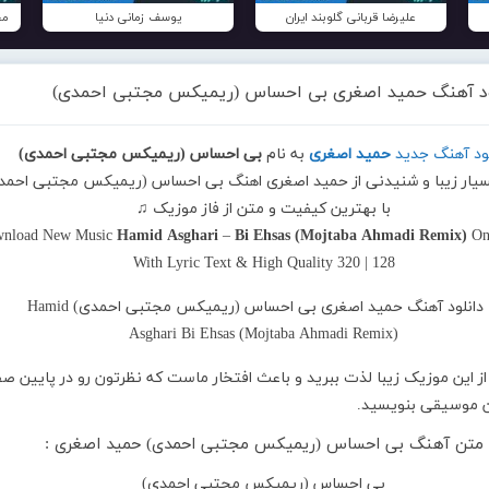
علیرضا قربانی گلوبند ایران
یوسف زمانی دنیا
مح
ود آهنگ حمید اصغری بی احساس (ریمیکس مجتبی احمدی)
لود آهنگ جدید
حمید اصغری
به نام
بی احساس (ریمیکس مجتبی احمدی)
بسیار زیبا و شنیدنی از حمید اصغری اهنگ بی احساس (ریمیکس مجتبی احمد
با بهترین کیفیت و متن از فاز موزیک ♫
nload New Music
Hamid Asghari
–
Bi Ehsas (Mojtaba Ahmadi Remix)
On
With Lyric Text & High Quality 320 | 128
از این موزیک زیبا لذت ببرید و باعث افتخار ماست که نظرتون رو در پایین ص
ین موسیقی بنویسید.
متن آهنگ بی احساس (ریمیکس مجتبی احمدی) حمید اصغری :
بی احساس (ریمیکس مجتبی احمدی)