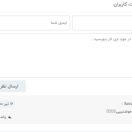
 کاربران
Sana
۱۶ تیر ۰۰
وشتیپی👍🏻👍🏻
پاس