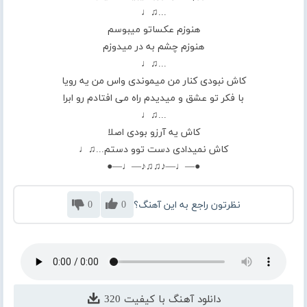
...♫♩
هنوزم عکساتو میبوسم
هنوزم چشم به در میدوزم
...♫♩
کاش نبودی کنار من میموندی واس من یه رویا
با فکر تو عشق و میدیدم راه می افتادم رو ابرا
...♫♩
کاش یه آرزو بودی اصلا
کاش نمیدادی دست توو دستم...♫♩
●—♩—♪♫♫♪—♩—●
نظرتون راجع به این آهنگ؟
0
0
دانلود آهنگ با کیفیت 320