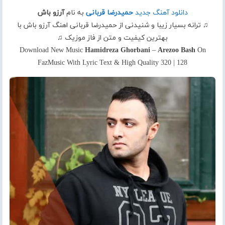
دانلود آهنگ جدید
حمیدرضا قربانی
به نام
آرزو باش
♫ ترانه بسیار زیبا و شنیدنی از حمیدرضا قربانی اهنگ آرزو باش با
بهترین کیفیت و متن از فاز موزیک ♫
Download New Music
Hamidreza Ghorbani
–
Arezoo Bash
On
FazMusic With Lyric Text & High Quality 320 | 128