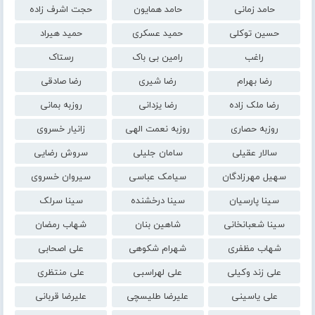
حامد زمانی
حامد همایون
حجت اشرف زاده
حسین توکلی
حمید عسکری
حمید هیراد
راغب
رامین بی باک
رستاک
رضا بهرام
رضا شیری
رضا صادقی
رضا ملک زاده
رضا یزدانی
روزبه بمانی
روزبه حصاری
روزبه نعمت الهی
زانیار خسروی
سالار عقیلی
سامان جلیلی
سروش رضایی
سهیل مهرزادگان
سیامک عباسی
سیروان خسروی
سینا پارسیان
سینا درخشنده
سینا سرلک
سینا شعبانخانی
شاهین بنان
شهاب رمضان
شهاب مظفری
شهرام شکوهی
علی اصحابی
علی زند وکیلی
علی لهراسبی
علی منتظری
علی یاسینی
علیرضا طلیسچی
علیرضا قربانی