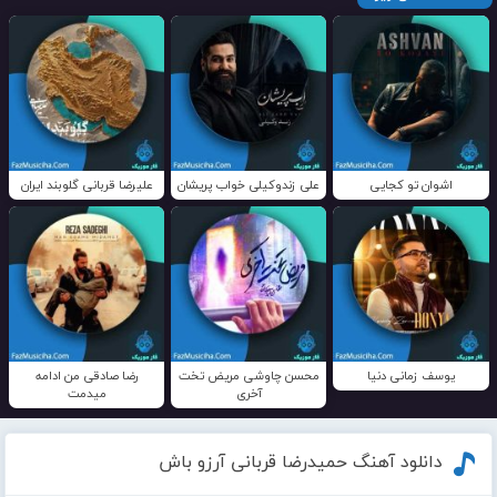
اشوان تو کجایی
علی زندوکیلی خواب پریشان
علیرضا قربانی گلوبند ایران
یوسف زمانی دنیا
محسن چاوشی مریض تخت
رضا صادقی من ادامه
آخری
میدمت
دانلود آهنگ حمیدرضا قربانی آرزو باش