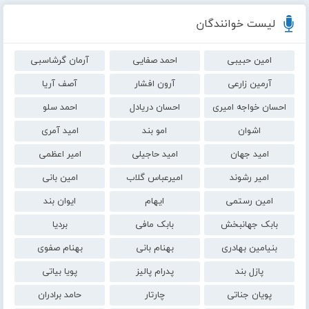
لیست خوانندگان
امین حبیبی
احمد صفایی
آرمان گرشاسبی
آرمین زارعی
آرون افشار
آصف آریا
احسان خواجه امیری
احسان دریادل
احمد سلو
اشوان
امو بند
امید آمری
امید جهان
امید حاجیلی
امیر اعظمی
امیر رشوند
امیرعباس گلاب
امین بانی
امین رستمی
ایهام
ایوان بند
بابک جهانبخش
بابک مافی
بردیا
بنیامین بهادری
بهنام بانی
بهنام صفوی
پازل بند
پدرام پالیز
پویا بیاتی
پویان جناتی
چارتار
حامد برادران