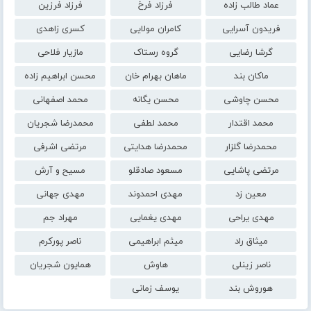
عماد طالب زاده
فرزاد فرخ
فرزاد فرزین
فریدون آسرایی
کامران مولایی
کسری زاهدی
گرشا رضایی
گروه رستاک
مازیار فلاحی
ماکان بند
ماهان بهرام خان
محسن ابراهیم زاده
محسن چاوشی
محسن یگانه
محمد اصفهانی
محمد اقتدار
محمد لطفی
محمدرضا شجریان
محمدرضا گلزار
محمدرضا هدایتی
مرتضی اشرفی
مرتضی پاشایی
مسعود صادقلو
مسیح و آرش
معین زد
مهدی احمدوند
مهدی جهانی
مهدی یراحی
مهدی یغمایی
مهراد جم
میثاق راد
میثم ابراهیمی
ناصر پورکرم
ناصر زینلی
هاوش
همایون شجریان
هوروش بند
یوسف زمانی