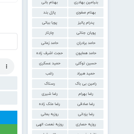
بنیامین بهادری
بهنام بانی
بهنام صفوی
پازل بند
پدرام پالیز
پویا بیاتی
پویان جناتی
چارتار
حامد برادران
حامد زمانی
حامد همایون
حجت اشرف زاده
حسین توکلی
حمید عسکری
حمید هیراد
راغب
رامین بی باک
رستاک
رضا بهرام
رضا شیری
رضا صادقی
رضا ملک زاده
رضا یزدانی
روزبه بمانی
روزبه حصاری
روزبه نعمت الهی