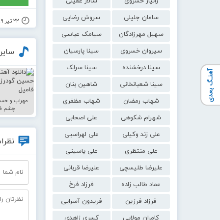
زانیار خسروی
سالار عقیلی
سامان جلیلی
سروش رضایی
۲۲ تیر ۱۳۹۹
سهیل مهرزادگان
سیامک عباسی
سیروان خسروی
سینا پارسیان
سایر
سینا درخشنده
سینا سرلک
آهنـگ بعدی
سینا شعبانخانی
شاهین بنان
شهاب رمضان
شهاب مظفری
مهراب و حسی
چشم فا
شهرام شکوهی
علی اصحابی
علی زند وکیلی
علی لهراسبی
نظرات
علی منتظری
علی یاسینی
علیرضا طلیسچی
علیرضا قربانی
عماد طالب زاده
فرزاد فرخ
فرزاد فرزین
فریدون آسرایی
کامران مولایی
کسری زاهدی