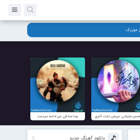
ز موزیک
سن چاوشی مریض تخت آخری
رضا صادقی من ادامه میدمت
دانلود آهنگ جدید