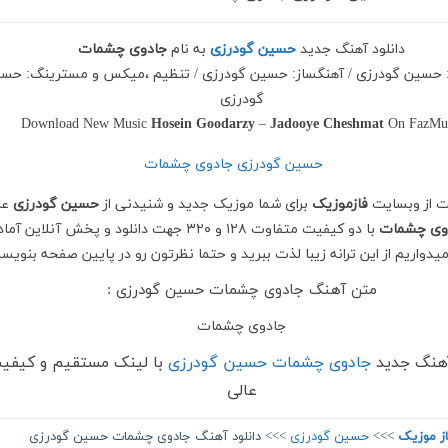
دانلود آهنگ جدید
حسین گودرزی
به نام
جادوی چشمات
ا: حسین گودرزی / آهنگساز: حسین گودرزی / تنظیم ،میکس و مسترینگ: حس
گودرزی
Download New Music
Hosein Goodarzy
–
Jadooye Cheshmat
On FazMu
ت از وبسایت
فازموزیک
برای شما موزیک جدید و شنیدنی از
حسین گودرزی
عز
وی چشمات
با دو کیفیت متفاوت ۱۲۸ و ۳۲۰ جهت دانلود و پخش آنلاین آما
امیدواریم از این ترانه زیبا لذت ببرید و حتما نظرتون رو در پایین صفحه بنویسی
متن آهنگ جادوی چشمات حسین گودرزی :
جادوی چشمات
آهنگ جدید
جادوی چشمات حسین گودرزی
با لینک مستقیم و کیفی
عالی
ز موزیک
>>>
حسین گودرزی
>>> دانلود آهنگ جادوی چشمات حسین گودرزی