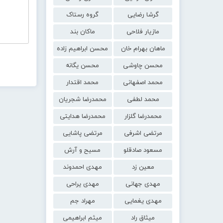
گرشا رضایی
گروه رستاک
مازیار فلاحی
ماکان بند
ماهان بهرام خان
محسن ابراهیم زاده
محسن چاوشی
محسن یگانه
محمد اصفهانی
محمد اقتدار
محمد لطفی
محمدرضا شجریان
محمدرضا گلزار
محمدرضا هدایتی
مرتضی اشرفی
مرتضی پاشایی
مسعود صادقلو
مسیح و آرش
معین زد
مهدی احمدوند
مهدی جهانی
مهدی یراحی
مهدی یغمایی
مهراد جم
میثاق راد
میثم ابراهیمی