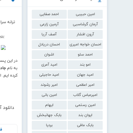
امین حبیبی
احمد صفایی
ترانه سر
آرمان گرشاسبی
آرمین زارعی
آرون افشار
آصف آریا
sic
احسان خواجه امیری
احسان دریادل
احمد سلو
اشوان
در این پس
امو بند
امید آمری
به نام
جاد
امید جهان
امید حاجیلی
کرده ایم. 
امیر اعظمی
امیر رشوند
امیرعباس گلاب
امین بانی
امین رستمی
ایهام
دانلود 
ایوان بند
بابک جهانبخش
بابک مافی
بردیا
فا