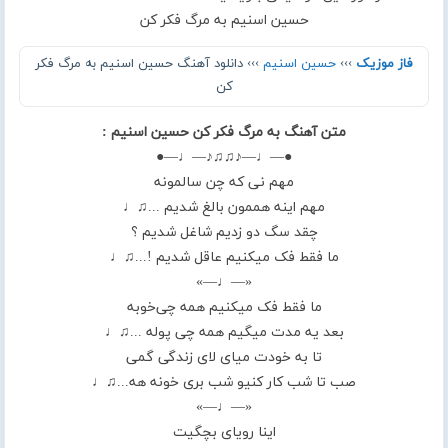
حسین اسنیم به مرگ فکر کن
فاز موزیک
›››
حسین اسنیم
››› دانلود آهنگ حسین اسنیم به مرگ فکر
کن
متن آهنگ به مرگ فکر کن حسین اسنیم :
●—♩—♪♫♫♪—♩—●
مهم نی که چن سالمونه
مهم اینه هممون بالغ شدیم ...♫♩
چقد سگ دو زدیم شاغل شدیم ؟
ما فقط فک میکنیم عاقل شدیم !...♫♩
«—♩—»
ما فقط فک میکنیم همه چی‌خوبه
بعد یه مدت میگیم همه چی پوله ...♫♩
تا به خودت میای لای زندگی گمی
صب تا شب کار کنیو شب بری خونه هه...♫♩
«—♩—»
اینا رویای بچگیت