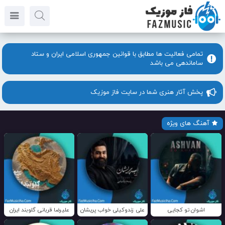
تمامی فعالیت ها مطابق با قوانین جمهوری اسلامی ایران و ستاد
ساماندهی می باشد
پخش آثار هنری شما در سایت فاز موزیک
آهنگ های ویژه
اشوان تو کجایی
علی زندوکیلی خواب پریشان
علیرضا قربانی گلوبند ایران