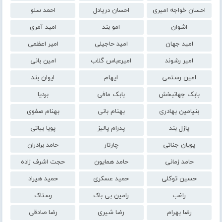
احسان خواجه امیری
احسان دریادل
احمد سلو
اشوان
امو بند
امید آمری
امید جهان
امید حاجیلی
امیر اعظمی
امیر رشوند
امیرعباس گلاب
امین بانی
امین رستمی
ایهام
ایوان بند
بابک جهانبخش
بابک مافی
بردیا
بنیامین بهادری
بهنام بانی
بهنام صفوی
پازل بند
پدرام پالیز
پویا بیاتی
پویان جناتی
چارتار
حامد برادران
حامد زمانی
حامد همایون
حجت اشرف زاده
حسین توکلی
حمید عسکری
حمید هیراد
راغب
رامین بی باک
رستاک
رضا بهرام
رضا شیری
رضا صادقی