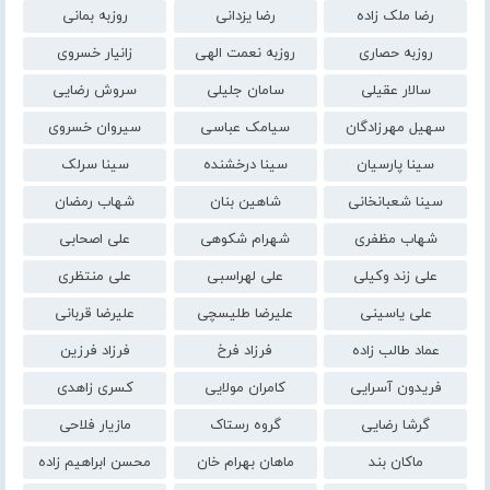
رضا ملک زاده
رضا یزدانی
روزبه بمانی
روزبه حصاری
روزبه نعمت الهی
زانیار خسروی
سالار عقیلی
سامان جلیلی
سروش رضایی
سهیل مهرزادگان
سیامک عباسی
سیروان خسروی
سینا پارسیان
سینا درخشنده
سینا سرلک
سینا شعبانخانی
شاهین بنان
شهاب رمضان
شهاب مظفری
شهرام شکوهی
علی اصحابی
علی زند وکیلی
علی لهراسبی
علی منتظری
علی یاسینی
علیرضا طلیسچی
علیرضا قربانی
عماد طالب زاده
فرزاد فرخ
فرزاد فرزین
فریدون آسرایی
کامران مولایی
کسری زاهدی
گرشا رضایی
گروه رستاک
مازیار فلاحی
ماکان بند
ماهان بهرام خان
محسن ابراهیم زاده