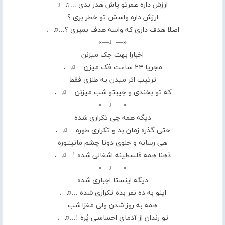
ارزش داره عمرتو پاش هدر بدی ...♫♩
ارزش داره واسش تو خطر بری ؟
اصلا هدف داری که واسه هدف بمیری ؟...♫♩
«—♩—»
اخبارا بهت چک میزنن
مجریا ۲۴ ساعت فک میزن ...♫♩
ترتیب اثر میدن یه طنزی فقط
که تو بخندی و جیبتو شب میزنن ...♫♩
«—♩—»
دیگه همه چی تکراری شده
حتی گذره زمان بد و تکراری طوره ...♫♩
هی رسانه و جلوی دوتا چشم مانیتوره
ذهنا همه فلسطینه اشغالی شده !...♫♩
«—♩—»
دیگه اینستا اجباری شده
اینو به ده نفر بده تکراری شده ...♫♩
همه به روز شدن ولی مغزا شب
تو زندان از آدمای احساسی پُره !...♫♩