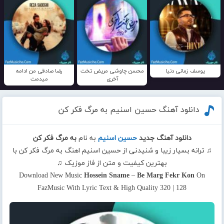
یوسف زمانی دنیا
محسن چاوشی مریض تخت
رضا صادقی من ادامه
آخری
میدمت
دانلود آهنگ حسین اسنیم به مرگ فکر کن
دانلود آهنگ جدید
حسین اسنیم
به نام
به مرگ فکر کن
♫ ترانه بسیار زیبا و شنیدنی از حسین اسنیم اهنگ به مرگ فکر کن با
بهترین کیفیت و متن از فاز موزیک ♫
Download New Music
Hossein Sname
–
Be Marg Fekr Kon
On
FazMusic With Lyric Text & High Quality 320 | 128