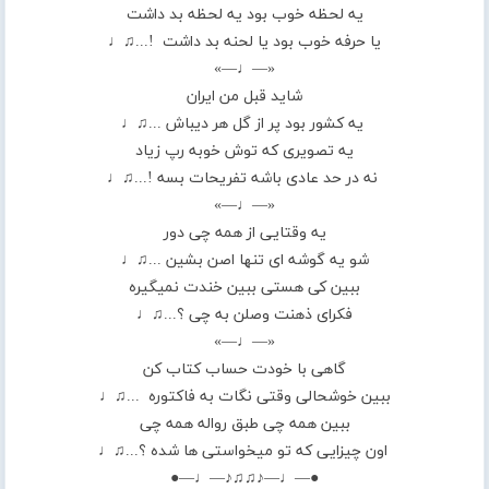
یه لحظه خوب بود یه لحظه بد داشت
یا حرفه خوب بود یا لحنه بد داشت !...♫♩
«—♩—»
شاید قبل من ایران
یه کشور بود پر از گل هر دیباش ...♫♩
یه تصویری که توش خوبه رپ زیاد
نه در حد عادی باشه تفریحات بسه !...♫♩
«—♩—»
یه وقتایی از همه چی دور
شو یه گوشه ای تنها اصن بشین ...♫♩
ببین کی هستی ببین خندت نمیگیره
فکرای ذهنت وصلن به چی ؟...♫♩
«—♩—»
گاهی با خودت حساب کتاب کن
ببین خوشحالی وقتی نگات به فاکتوره ...♫♩
ببین همه چی طبق رواله همه چی
اون چیزایی که تو میخواستی ها شده ؟...♫♩
●—♩—♪♫♫♪—♩—●