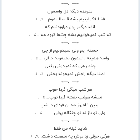
«—♩—»
نمونده دیگه دل واسمون
فقط فکر اینیم بشه قسطا تموم ...♫♩
انقد درگیر پول دراوردنیم که
که شب نمیخوابیم بشه چشما کبود هه...♫♩
«—♩—»
خسته ایم ولی نمیدونیم از چی
واسه همینه واسمون نمیمونه حرفی ...♫♩
چقد راهی که نمیدونی رفتی
اصلا دیگه راجش نمیمونه بحثی...♫♩
«—♩—»
هر شب میگی فردا خوب
میشه هرشب نقشه فردا توپ...♫♩
ببین ! امروز همون فردای دیشبِ
ولی تو باز له تو چنگاله پولی . .‌ ....♫♩
«—♩—»
شاید قبله من فقط
هرکی حرفی زد توش یه منفعت داشت...♫♩