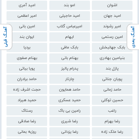
اشوان
امو بند
امید آمری
امید جهان
امید حاجیلی
امیر اعظمی
امیر رشوند
امیرعباس گلاب
امین بانی
آهنـگ بعدی
آهنـگ قبلی
امین رستمی
ایهام
ایوان بند
بابک جهانبخش
بابک مافی
بردیا
بنیامین بهادری
بهنام بانی
بهنام صفوی
پازل بند
پدرام پالیز
پویا بیاتی
پویان جناتی
چارتار
حامد برادران
حامد زمانی
حامد همایون
حجت اشرف زاده
حسین توکلی
حمید عسکری
حمید هیراد
راغب
رامین بی باک
رستاک
رضا بهرام
رضا شیری
رضا صادقی
رضا ملک زاده
رضا یزدانی
روزبه بمانی