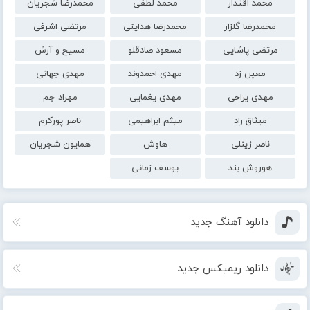
محمد اقتدار
محمد لطفی
محمدرضا شجریان
محمدرضا گلزار
محمدرضا هدایتی
مرتضی اشرفی
مرتضی پاشایی
مسعود صادقلو
مسیح و آرش
معین زد
مهدی احمدوند
مهدی جهانی
مهدی یراحی
مهدی یغمایی
مهراد جم
میثاق راد
میثم ابراهیمی
ناصر پورکرم
ناصر زینلی
هاوش
همایون شجریان
هوروش بند
یوسف زمانی
دانلود آهنگ جدید
دانلود ریمیکس جدید