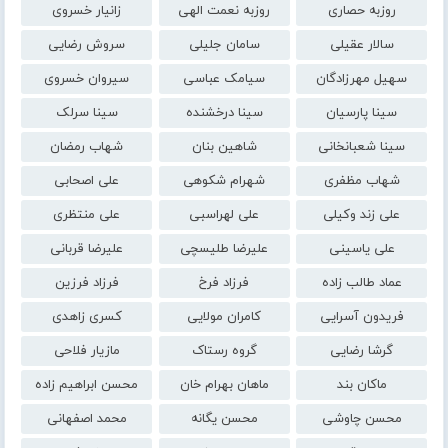
روزبه حصاری
روزبه نعمت الهی
زانیار خسروی
سالار عقیلی
سامان جلیلی
سروش رضایی
سهیل مهرزادگان
سیامک عباسی
سیروان خسروی
سینا پارسیان
سینا درخشنده
سینا سرلک
سینا شعبانخانی
شاهین بنان
شهاب رمضان
شهاب مظفری
شهرام شکوهی
علی اصحابی
علی زند وکیلی
علی لهراسبی
علی منتظری
علی یاسینی
علیرضا طلیسچی
علیرضا قربانی
عماد طالب زاده
فرزاد فرخ
فرزاد فرزین
فریدون آسرایی
کامران مولایی
کسری زاهدی
گرشا رضایی
گروه رستاک
مازیار فلاحی
ماکان بند
ماهان بهرام خان
محسن ابراهیم زاده
محسن چاوشی
محسن یگانه
محمد اصفهانی