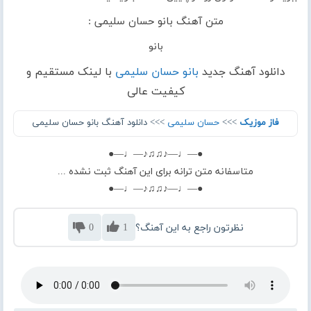
متن آهنگ بانو حسان سلیمی :
بانو
دانلود آهنگ جدید
بانو حسان سلیمی
با لینک مستقیم و
کیفیت عالی
فاز موزیک
>>>
حسان سلیمی
>>> دانلود آهنگ بانو حسان سلیمی
●—♩—♪♫♫♪—♩—●
متاسفانه متن ترانه برای این آهنگ ثبت نشده ...
●—♩—♪♫♫♪—♩—●
نظرتون راجع به این آهنگ؟
1
0