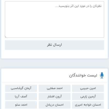
لیست خوانندگان
امین حبیبی
احمد صفایی
آرمان گرشاسبی
آرمین زارعی
آرون افشار
آصف آریا
احسان خواجه امیری
احسان دریادل
احمد سلو