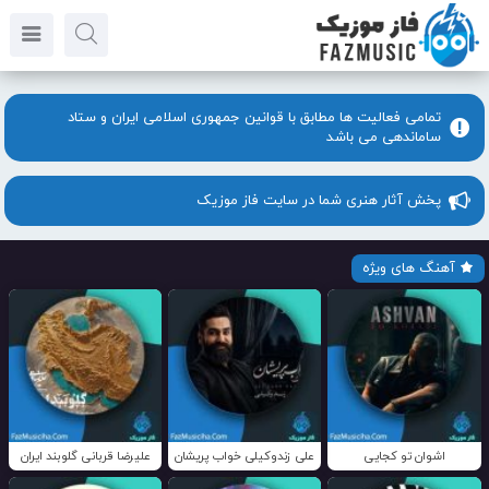
تمامی فعالیت ها مطابق با قوانین جمهوری اسلامی ایران و ستاد
ساماندهی می باشد
پخش آثار هنری شما در سایت فاز موزیک
آهنگ های ویژه
اشوان تو کجایی
علی زندوکیلی خواب پریشان
علیرضا قربانی گلوبند ایران