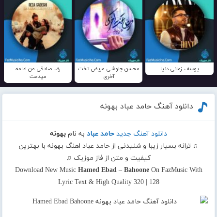
یوسف زمانی دنیا
محسن چاوشی مریض تخت
رضا صادقی من ادامه
آخری
میدمت
دانلود آهنگ حامد عباد بهونه
دانلود آهنگ جدید
حامد عباد
به نام
بهونه
♫ ترانه بسیار زیبا و شنیدنی از حامد عباد اهنگ بهونه با بهترین
کیفیت و متن از فاز موزیک ♫
Download New Music
Hamed Ebad
–
Bahoone
On FazMusic With
Lyric Text & High Quality 320 | 128