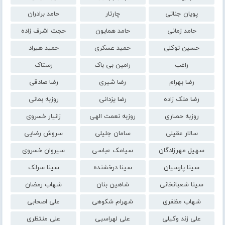
پویان جناتی
چارتار
حامد برادران
حامد زمانی
حامد همایون
حجت اشرف زاده
حسین توکلی
حمید عسکری
حمید هیراد
راغب
رامین بی باک
رستاک
رضا بهرام
رضا شیری
رضا صادقی
رضا ملک زاده
رضا یزدانی
روزبه بمانی
روزبه حصاری
روزبه نعمت الهی
زانیار خسروی
سالار عقیلی
سامان جلیلی
سروش رضایی
سهیل مهرزادگان
سیامک عباسی
سیروان خسروی
سینا پارسیان
سینا درخشنده
سینا سرلک
سینا شعبانخانی
شاهین بنان
شهاب رمضان
شهاب مظفری
شهرام شکوهی
علی اصحابی
علی زند وکیلی
علی لهراسبی
علی منتظری