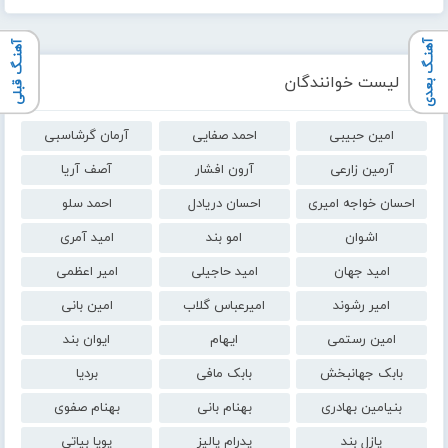
آهنـگ بعدی
آهنـگ قبلی
لیست خوانندگان
امین حبیبی
احمد صفایی
آرمان گرشاسبی
آرمین زارعی
آرون افشار
آصف آریا
احسان خواجه امیری
احسان دریادل
احمد سلو
اشوان
امو بند
امید آمری
امید جهان
امید حاجیلی
امیر اعظمی
امیر رشوند
امیرعباس گلاب
امین بانی
امین رستمی
ایهام
ایوان بند
بابک جهانبخش
بابک مافی
بردیا
بنیامین بهادری
بهنام بانی
بهنام صفوی
پازل بند
پدرام پالیز
پویا بیاتی