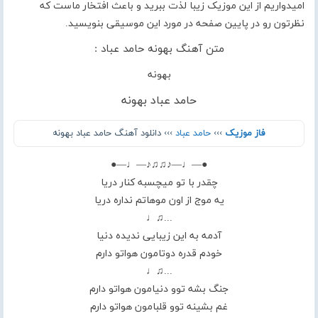
امیدواریم از این موزیک زیبا لذت ببرید و باعث افتخار ماست که
نظرتون رو در پایین صفحه در مورد این موسیقی بنویسید.
متن آهنگ بهونه حامد عباد :
بهونه
حامد عباد بهونه
فاز موزیک
›››
حامد عباد
››› دانلود آهنگ حامد عباد بهونه
●—♩—♪♫♫♪—♩—●
چقدر با تو میچسبه کنار دریا
یه موج از اون موهاتم نداره دریا
...♫♩
آدمه به این زیبایی ندیده دنیا
خودم قدره دوتامون هواتو دارم
...♫♩
جنگ بشه توو دنیامون هواتو دارم
غم بشینه توو قلبامون هواتو دارم