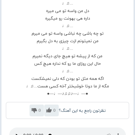
...♫♩
دل من واسه تو می میره
داره هی بهونت رو میگیره
...♫♩
تو چه باشی چه نباشی واسه تو می میرم
من نمیتونم ازت چیزی به دل بگیرم
...♫♩
من که از پیشه تو هیچ جای دیگه نمیرم
حال این روزای ما رو که نداره هیچ کس
...♫♩
اگه همه مثل تو بودن که دلی نمیشکست
مگه از ما دوتا خوشبختر آخه کسی هست...♫♩
●—♩—♪♫♫♪—♩—●
نظرتون راجع به این آهنگ؟
0
0