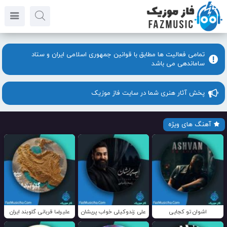
تمامی فعالیت ها مطابق با قوانین جمهوری اسلامی ایران و ستاد
ساماندهی می باشد
پخش آثار هنری شما در سایت فاز موزیک
آهنگ های ویژه
اشوان تو کجایی
علی زندوکیلی خواب پریشان
علیرضا قربانی گلوبند ایران