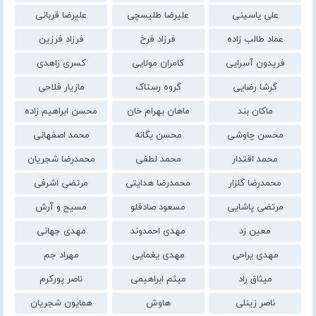
علی یاسینی
علیرضا طلیسچی
علیرضا قربانی
عماد طالب زاده
فرزاد فرخ
فرزاد فرزین
فریدون آسرایی
کامران مولایی
کسری زاهدی
گرشا رضایی
گروه رستاک
مازیار فلاحی
ماکان بند
ماهان بهرام خان
محسن ابراهیم زاده
محسن چاوشی
محسن یگانه
محمد اصفهانی
محمد اقتدار
محمد لطفی
محمدرضا شجریان
محمدرضا گلزار
محمدرضا هدایتی
مرتضی اشرفی
مرتضی پاشایی
مسعود صادقلو
مسیح و آرش
معین زد
مهدی احمدوند
مهدی جهانی
مهدی یراحی
مهدی یغمایی
مهراد جم
میثاق راد
میثم ابراهیمی
ناصر پورکرم
ناصر زینلی
هاوش
همایون شجریان