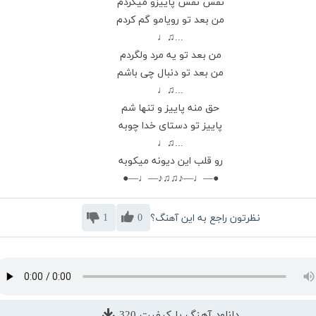
نفس نفس پاییزو میگردم
من بعد تو رویامو گم کردم
...♫♩
من بعد تو یه مرد ولگردم
من بعد تو دنبال چی باشم
...♫♩
حق منه پاییز و تنها شم
پاییز تو دستای خدا چوبه
...♫♩
رو قلب این دیونه میکوبه
●—♩—♪♫♫♪—♩—●
نظرتون راجع به این آهنگ؟
0
1
دانلود آهنگ با کیفیت 320