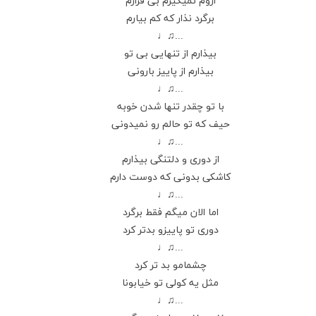
اروم نمیگیرم بی قرارم
برگرد نذار که کم بیارم
...♫♩
بیذارم از تنهایی بی تو
بیذارم از پاییز بارونی
...♫♩
با تو چقدر تنها شدن خوبه
حیف که تو حالم رو نمیدونی
...♫♩
از دوری و دلتنگی بیذارم
کاشکی بدونی که دوست دارم
...♫♩
اما الان میگم فقط برگرد
دوری تو پاییزو بدتر کرد
...♫♩
چشمامو بد تر کرد
مثل یه کولی تو خیابونا
...♫♩