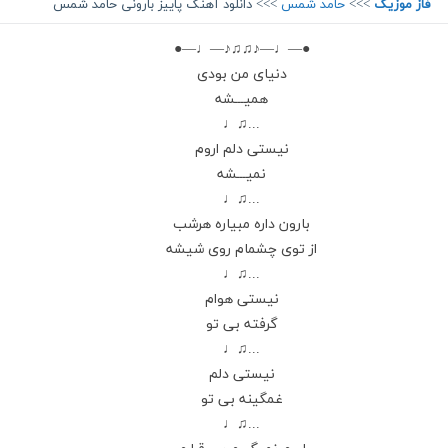
فاز موزیک
>>>
حامد شمس
>>> دانلود آهنگ پاییز بارونی حامد شمس
●—♩—♪♫♫♪—♩—●
دنیای من بودی
همیـــشه
...♫♩
نیستی دلم اروم
نمیـــشه
...♫♩
بارون داره مبیاره هرشب
از توی چشمام روی شیشه
...♫♩
نیستی هوام
گرفته بی تو
...♫♩
نیستی دلم
غمگینه بی تو
...♫♩