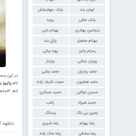
ایوان بند
بابک جهانبخش
بابک مافی
بردیا
بنیامین بهادری
بهنام بانی
بهنام صفوی
پازل بند
پدرام پالیز
پویا بیاتی
پویان جناتی
چارتار
حامد برادران
حامد زمانی
در این پس
حامد همایون
حجت اشرف زاده
نام
پاییز ب
ایم. امیدو
حسین توکلی
حمید عسکری
حمید هیراد
راغب
رامین بی باک
رستاک
دانلود
رضا بهرام
رضا شیری
رضا صادقی
رضا ملک زاده