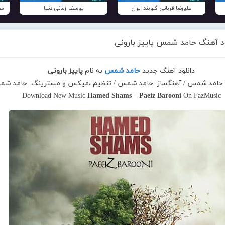
علیرضا قربانی گلوبند ایران
یوسف زمانی دنیا
مح
ود آهنگ حامد شمس پاییز بارونی
دانلود آهنگ جدید
حامد شمس
به نام
پاییز بارونی
ا: حامد شمس / آهنگساز: حامد شمس / تنظیم ،میکس و مسترینگ: حامد ش
Download New Music
Hamed Shams
–
Paeiz Barooni
On FazMusic