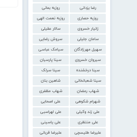
رضا یزدانی
روزبه بمانی
روزبه حصاری
روزبه نعمت الهی
زانیار خسروی
سالار عقیلی
سامان جلیلی
سروش رضایی
سهیل مهرزادگان
سیامک عباسی
سیروان خسروی
سینا پارسیان
سینا درخشنده
سینا سرلک
سینا شعبانخانی
شاهین بنان
شهاب رمضان
شهاب مظفری
شهرام شکوهی
علی اصحابی
علی زند وکیلی
علی لهراسبی
علی منتظری
علی یاسینی
علیرضا طلیسچی
علیرضا قربانی