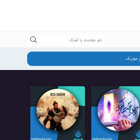
جستجو
ز موزیک