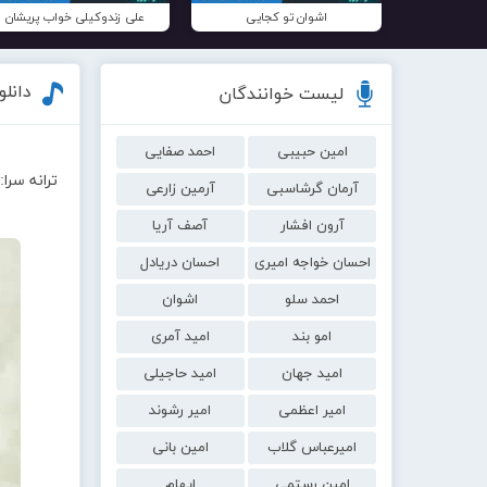
اشوان تو کجایی
علی زندوکیلی خواب پریشان
دانل
لیست خوانندگان
امین حبیبی
احمد صفایی
ترانه سر
آرمان گرشاسبی
آرمین زارعی
آرون افشار
آصف آریا
احسان خواجه امیری
احسان دریادل
احمد سلو
اشوان
امو بند
امید آمری
امید جهان
امید حاجیلی
امیر اعظمی
امیر رشوند
امیرعباس گلاب
امین بانی
امین رستمی
ایهام