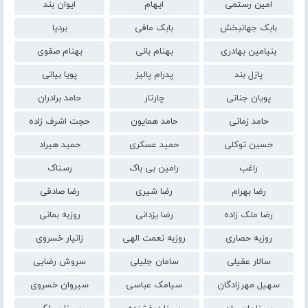
امین رستمی
ایهام
ایوان بند
بابک جهانبخش
بابک مافی
بردیا
بنیامین بهادری
بهنام بانی
بهنام صفوی
پازل بند
پدرام پالیز
پویا بیاتی
پویان جناتی
چارتار
حامد برادران
حامد زمانی
حامد همایون
حجت اشرف زاده
حسین توکلی
حمید عسکری
حمید هیراد
راغب
رامین بی باک
رستاک
رضا بهرام
رضا شیری
رضا صادقی
رضا ملک زاده
رضا یزدانی
روزبه بمانی
روزبه حصاری
روزبه نعمت الهی
زانیار خسروی
سالار عقیلی
سامان جلیلی
سروش رضایی
سهیل مهرزادگان
سیامک عباسی
سیروان خسروی