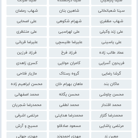
سینا پارسیان
سینا درخشنده
سینا سرلک
سینا شعبانخانی
شاهین بنان
شهاب رمضان
شهاب مظفری
شهرام شکوهی
علی اصحابی
علی زند وکیلی
علی لهراسبی
علی منتظری
علی یاسینی
علیرضا طلیسچی
علیرضا قربانی
عماد طالب زاده
فرزاد فرخ
فرزاد فرزین
فریدون آسرایی
کامران مولایی
کسری زاهدی
گرشا رضایی
گروه رستاک
مازیار فلاحی
ماکان بند
ماهان بهرام خان
محسن ابراهیم زاده
محسن چاوشی
محسن یگانه
محمد اصفهانی
محمد اقتدار
محمد لطفی
محمدرضا شجریان
محمدرضا گلزار
محمدرضا هدایتی
مرتضی اشرفی
مرتضی پاشایی
مسعود صادقلو
مسیح و آرش
معین زد
مهدی احمدوند
مهدی جهانی