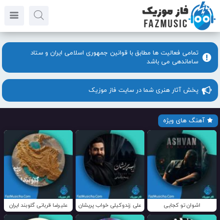
تمامی فعالیت ها مطابق با قوانین جمهوری اسلامی ایران و ستاد
ساماندهی می باشد
پخش آثار هنری شما در سایت فاز موزیک
آهنگ های ویژه
اشوان تو کجایی
علی زندوکیلی خواب پریشان
علیرضا قربانی گلوبند ایران