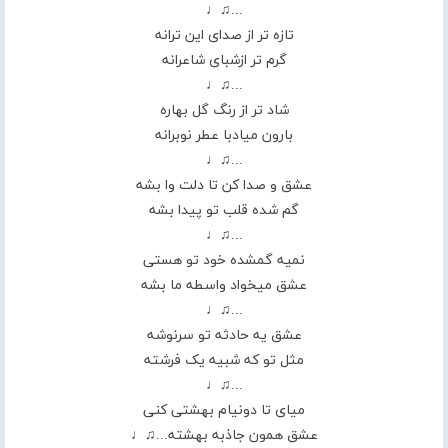
...♫♩
تازه تر از صدای این ترانه
گرم تر ازشبای شاعرانه
...♫♩
شاد تر از رنگ گل بهاره
بارون میادبا عطر نوبرانه
...♫♩
عشق و صدا کن تا دلت وا بشه
گم شده قلب تو پیدا بشه
...♫♩
نمیه گمشده خود تو هستی
عشق میخواد واسطه ما بشه
...♫♩
عشق یه حادثه تو سرنوشه
مثل تو که شبیه یک فرشته
...♫♩
میای تا دونیام بهشتی کنی
عشق همون جاذبه بهشته...♫♩