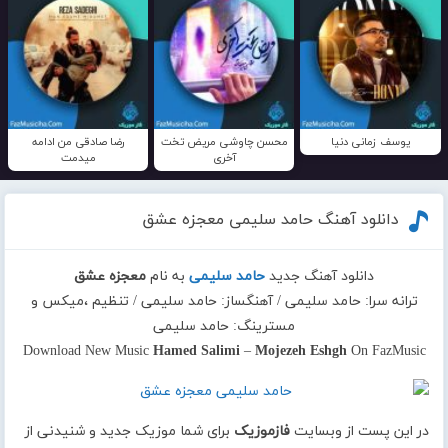
یوسف زمانی دنیا
محسن چاوشی مریض تخت
رضا صادقی من ادامه
آخری
میدمت
دانلود آهنگ حامد سلیمی معجزه عشق
دانلود آهنگ جدید
حامد سلیمی
به نام
معجزه عشق
ترانه سرا: حامد سلیمی / آهنگساز: حامد سلیمی / تنظیم ،میکس و
مسترینگ: حامد سلیمی
Download New Music
Hamed Salimi
–
Mojezeh Eshgh
On FazMusic
در این پست از وبسایت
فازموزیک
برای شما موزیک جدید و شنیدنی از