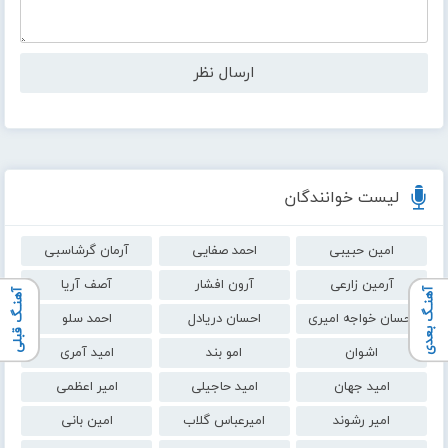
لیست خوانندگان
امین حبیبی
احمد صفایی
آرمان گرشاسبی
آرمین زارعی
آرون افشار
آصف آریا
آهنـگ بعدی
آهنـگ قبلی
احسان خواجه امیری
احسان دریادل
احمد سلو
اشوان
امو بند
امید آمری
امید جهان
امید حاجیلی
امیر اعظمی
امیر رشوند
امیرعباس گلاب
امین بانی