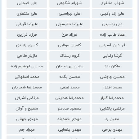
شهاب مظفری
شهرام شکوهی
علی اصحابی
علی زند وکیلی
علی لهراسبی
علی منتظری
علی یاسینی
علیرضا طلیسچی
علیرضا قربانی
عماد طالب زاده
فرزاد فرخ
فرزاد فرزین
فریدون آسرایی
کامران مولایی
کسری زاهدی
گرشا رضایی
گروه رستاک
مازیار فلاحی
ماکان بند
ماهان بهرام خان
محسن ابراهیم زاده
محسن چاوشی
محسن یگانه
محمد اصفهانی
محمد اقتدار
محمد لطفی
محمدرضا شجریان
محمدرضا گلزار
محمدرضا هدایتی
مرتضی اشرفی
مرتضی پاشایی
مسعود صادقلو
مسیح و آرش
معین زد
مهدی احمدوند
مهدی جهانی
مهدی یراحی
مهدی یغمایی
مهراد جم