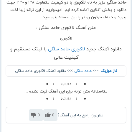
حامد سلگی
عزیز به نام
لاکچری
با دو کیفیت متفاوت ۱۲۸ و ۳۲۰ جهت
دانلود و پخش آنلاین آماده کرده ایم. امیدواریم از این ترانه زیبا لذت
ببرید و حتما نظرتون رو در پایین صفحه بنویسید.
متن آهنگ لاکچری حامد سلگی :
لاکچری
دانلود آهنگ جدید
لاکچری حامد سلگی
با لینک مستقیم و
کیفیت عالی
فاز موزیک
>>>
حامد سلگی
>>> دانلود آهنگ لاکچری حامد سلگی
●—♩—♪♫♫♪—♩—●
متاسفانه متن ترانه برای این آهنگ ثبت نشده ...
●—♩—♪♫♫♪—♩—●
نظرتون راجع به این آهنگ؟
0
0