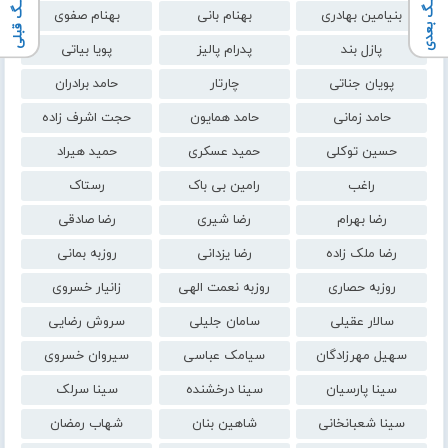
آهنـگ بعدی
آهنـگ قبلی
بنیامین بهادری
بهنام بانی
بهنام صفوی
پازل بند
پدرام پالیز
پویا بیاتی
پویان جناتی
چارتار
حامد برادران
حامد زمانی
حامد همایون
حجت اشرف زاده
حسین توکلی
حمید عسکری
حمید هیراد
راغب
رامین بی باک
رستاک
رضا بهرام
رضا شیری
رضا صادقی
رضا ملک زاده
رضا یزدانی
روزبه بمانی
روزبه حصاری
روزبه نعمت الهی
زانیار خسروی
سالار عقیلی
سامان جلیلی
سروش رضایی
سهیل مهرزادگان
سیامک عباسی
سیروان خسروی
سینا پارسیان
سینا درخشنده
سینا سرلک
سینا شعبانخانی
شاهین بنان
شهاب رمضان