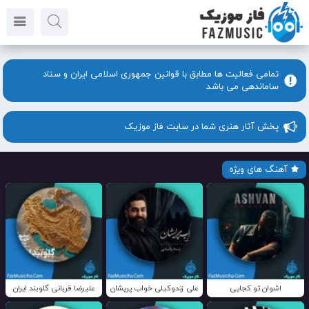
تمامی فعالیت ها مطابق با قوانین جمهوری اسلامی ایران و ستاد
ساماندهی می باشد
پخش آثار هنری شما در سایت فاز موزیک
آهنگ های ویژه
اشوان تو کجایی
علی زندوکیلی خواب پریشان
علیرضا قربانی گلوبند ایران