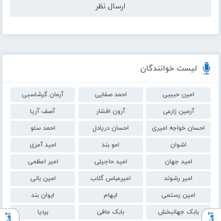
لیست خوانندگان
امین حبیبی
احمد صفایی
آرمان گرشاسبی
آرمین زارعی
آرون افشار
آصف آریا
احسان خواجه امیری
احسان دریادل
احمد سلو
اشوان
امو بند
امید آمری
امید جهان
امید حاجیلی
امیر اعظمی
امیر رشوند
امیرعباس گلاب
امین بانی
امین رستمی
ایهام
ایوان بند
بابک جهانبخش
بابک مافی
بردیا