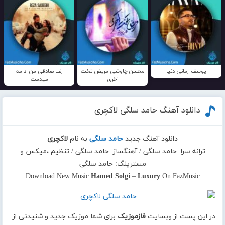
یوسف زمانی دنیا
محسن چاوشی مریض تخت
رضا صادقی من ادامه
آخری
میدمت
دانلود آهنگ حامد سلگی لاکچری
دانلود آهنگ جدید
حامد سلگی
به نام
لاکچری
ترانه سرا: حامد سلگی / آهنگساز: حامد سلگی / تنظیم ،میکس و
مسترینگ: حامد سلگی
Download New Music
Hamed Solgi
–
Luxury
On FazMusic
در این پست از وبسایت
فازموزیک
برای شما موزیک جدید و شنیدنی از