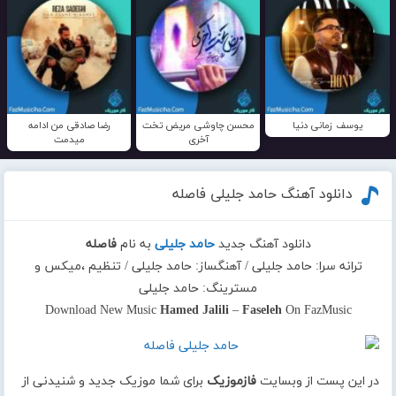
یوسف زمانی دنیا
محسن چاوشی مریض تخت
رضا صادقی من ادامه
آخری
میدمت
دانلود آهنگ حامد جلیلی فاصله
دانلود آهنگ جدید
حامد جلیلی
به نام
فاصله
ترانه سرا: حامد جلیلی / آهنگساز: حامد جلیلی / تنظیم ،میکس و
مسترینگ: حامد جلیلی
Download New Music
Hamed Jalili
–
Faseleh
On FazMusic
در این پست از وبسایت
فازموزیک
برای شما موزیک جدید و شنیدنی از