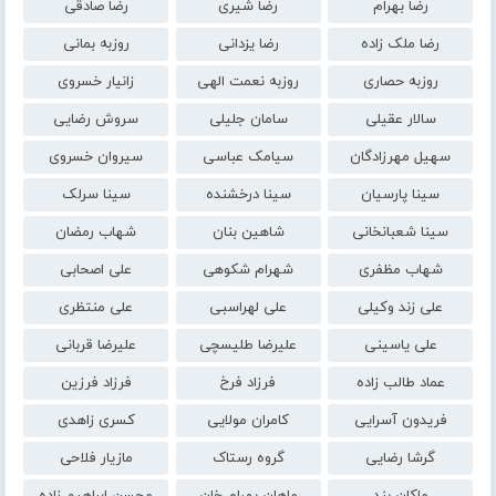
رضا بهرام
رضا شیری
رضا صادقی
رضا ملک زاده
رضا یزدانی
روزبه بمانی
روزبه حصاری
روزبه نعمت الهی
زانیار خسروی
سالار عقیلی
سامان جلیلی
سروش رضایی
سهیل مهرزادگان
سیامک عباسی
سیروان خسروی
سینا پارسیان
سینا درخشنده
سینا سرلک
سینا شعبانخانی
شاهین بنان
شهاب رمضان
شهاب مظفری
شهرام شکوهی
علی اصحابی
علی زند وکیلی
علی لهراسبی
علی منتظری
علی یاسینی
علیرضا طلیسچی
علیرضا قربانی
عماد طالب زاده
فرزاد فرخ
فرزاد فرزین
فریدون آسرایی
کامران مولایی
کسری زاهدی
گرشا رضایی
گروه رستاک
مازیار فلاحی