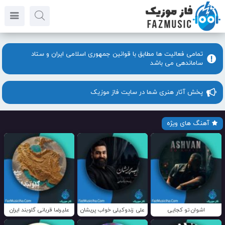
تمامی فعالیت ها مطابق با قوانین جمهوری اسلامی ایران و ستاد
ساماندهی می باشد
پخش آثار هنری شما در سایت فاز موزیک
آهنگ های ویژه
اشوان تو کجایی
علی زندوکیلی خواب پریشان
علیرضا قربانی گلوبند ایران