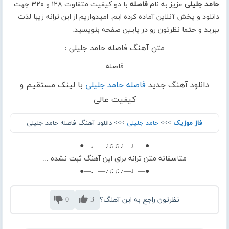
حامد جلیلی
عزیز به نام
فاصله
با دو کیفیت متفاوت ۱۲۸ و ۳۲۰ جهت
دانلود و پخش آنلاین آماده کرده ایم. امیدواریم از این ترانه زیبا لذت
ببرید و حتما نظرتون رو در پایین صفحه بنویسید.
متن آهنگ فاصله حامد جلیلی :
فاصله
دانلود آهنگ جدید
فاصله حامد جلیلی
با لینک مستقیم و
کیفیت عالی
فاز موزیک
>>>
حامد جلیلی
>>> دانلود آهنگ فاصله حامد جلیلی
●—♩—♪♫♫♪—♩—●
متاسفانه متن ترانه برای این آهنگ ثبت نشده ...
●—♩—♪♫♫♪—♩—●
نظرتون راجع به این آهنگ؟
3
0