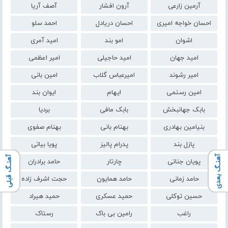
آرمین زارعی
آرون افشار
آصف آریا
احسان خواجه امیری
احسان دریادل
احمد سلو
اشوان
امو بند
امید آمری
امید جهان
امید حاجیلی
امیر اعظمی
امیر رشوند
امیرعباس گلاب
امین بانی
امین رستمی
ایهام
ایوان بند
بابک جهانبخش
بابک مافی
بردیا
بنیامین بهادری
بهنام بانی
بهنام صفوی
پازل بند
پدرام پالیز
پویا بیاتی
آهنـگ بعدی
آهنـگ قبلی
پویان جناتی
چارتار
حامد برادران
حامد زمانی
حامد همایون
حجت اشرف زاده
حسین توکلی
حمید عسکری
حمید هیراد
راغب
رامین بی باک
رستاک