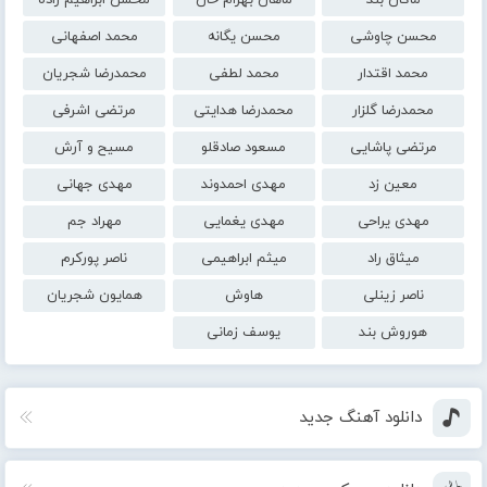
ماکان بند
ماهان بهرام خان
محسن ابراهیم زاده
محسن چاوشی
محسن یگانه
محمد اصفهانی
محمد اقتدار
محمد لطفی
محمدرضا شجریان
محمدرضا گلزار
محمدرضا هدایتی
مرتضی اشرفی
مرتضی پاشایی
مسعود صادقلو
مسیح و آرش
معین زد
مهدی احمدوند
مهدی جهانی
مهدی یراحی
مهدی یغمایی
مهراد جم
میثاق راد
میثم ابراهیمی
ناصر پورکرم
ناصر زینلی
هاوش
همایون شجریان
هوروش بند
یوسف زمانی
دانلود آهنگ جدید