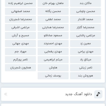
ماکان بند
ماهان بهرام خان
محسن ابراهیم زاده
محسن چاوشی
محسن یگانه
محمد اصفهانی
محمد اقتدار
محمد لطفی
محمدرضا شجریان
محمدرضا گلزار
محمدرضا هدایتی
مرتضی اشرفی
مرتضی پاشایی
مسعود صادقلو
مسیح و آرش
معین زد
مهدی احمدوند
مهدی جهانی
مهدی یراحی
مهدی یغمایی
مهراد جم
میثاق راد
میثم ابراهیمی
ناصر پورکرم
ناصر زینلی
هاوش
همایون شجریان
هوروش بند
یوسف زمانی
دانلود آهنگ جدید