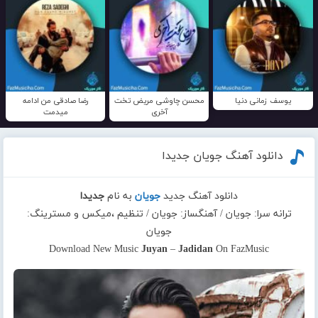
یوسف زمانی دنیا
محسن چاوشی مریض تخت
رضا صادقی من ادامه
آخری
میدمت
دانلود آهنگ جویان جدیدا
دانلود آهنگ جدید
جویان
به نام
جدیدا
ترانه سرا: جویان / آهنگساز: جویان / تنظیم ،میکس و مسترینگ:
جویان
Download New Music
Juyan
–
Jadidan
On FazMusic