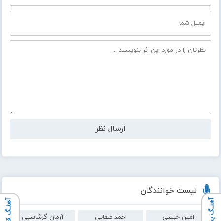
لیست خوانندگان
آهنـگ بعدی
آهنـگ قبلی
امین حبیبی
احمد صفایی
آرمان گرشاسبی