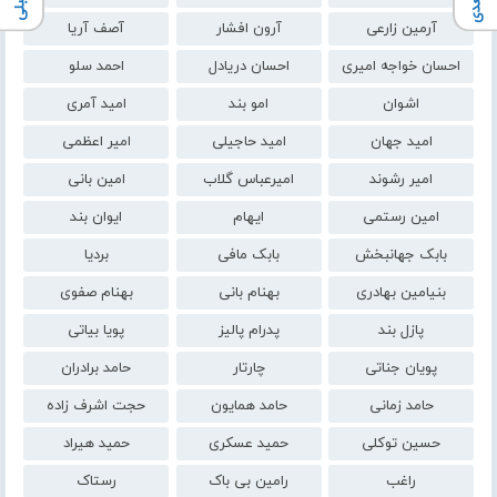
آرمین زارعی
آرون افشار
آصف آریا
احسان خواجه امیری
احسان دریادل
احمد سلو
اشوان
امو بند
امید آمری
امید جهان
امید حاجیلی
امیر اعظمی
امیر رشوند
امیرعباس گلاب
امین بانی
امین رستمی
ایهام
ایوان بند
بابک جهانبخش
بابک مافی
بردیا
بنیامین بهادری
بهنام بانی
بهنام صفوی
پازل بند
پدرام پالیز
پویا بیاتی
پویان جناتی
چارتار
حامد برادران
حامد زمانی
حامد همایون
حجت اشرف زاده
حسین توکلی
حمید عسکری
حمید هیراد
راغب
رامین بی باک
رستاک