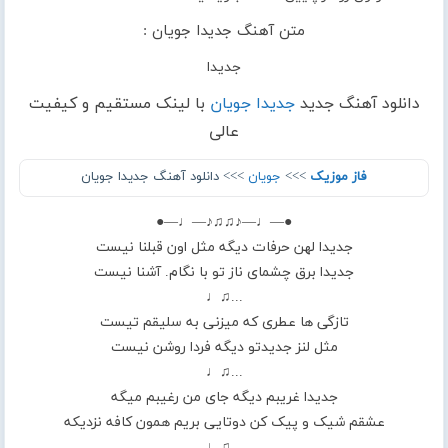
متن آهنگ جدیدا جویان :
جدیدا
دانلود آهنگ جدید
جدیدا جویان
با لینک مستقیم و کیفیت
عالی
فاز موزیک
>>>
جویان
>>> دانلود آهنگ جدیدا جویان
●—♩—♪♫♫♪—♩—●
جدیدا لهن حرفات دیگه مثل اون قبلنا نیست
جدیدا برق چشمای ناز تو با نگام. آشنا نیست
...♫♩
تازگی ها عطری که میزنی به سلیقم تیست
مثل لنز جدیدتو دیگه فردا روشن نیست
...♫♩
جدیدا غریبم دیگه جای من رغیبم میگه
عشقم شیک و پیک کن دوتایی بریم همون کافه نزدیکه
...♫♩