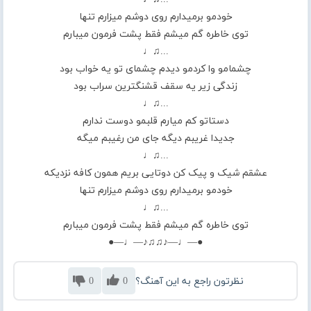
خودمو برمیدارم روی دوشم میزارم تنها
توی خاطره گم میشم فقط پشت فرمون میبارم
...♫♩
چشمامو وا کردمو دیدم چشمای تو یه خواب بود
زندگی زیر یه سقف قشنگترین سراب بود
...♫♩
دستاتو کم میارم قلبمو دوست ندارم
جدیدا غریبم دیگه جای من رغیبم میگه
...♫♩
عشقم شیک و پیک کن دوتایی بریم همون کافه نزدیکه
خودمو برمیدارم روی دوشم میزارم تنها
...♫♩
توی خاطره گم میشم فقط پشت فرمون میبارم
●—♩—♪♫♫♪—♩—●
نظرتون راجع به این آهنگ؟
0
0