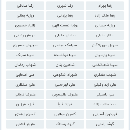
رضا بهرام
رضا شیری
رضا صادقی
رضا ملک زاده
رضا یزدانی
روزبه بمانی
روزبه حصاری
روزبه نعمت الهی
زانیار خسروی
سالار عقیلی
سامان جلیلی
سروش رضایی
سهیل مهرزادگان
سیامک عباسی
سیروان خسروی
سینا پارسیان
سینا درخشنده
سینا سرلک
سینا شعبانخانی
شاهین بنان
شهاب رمضان
شهاب مظفری
شهرام شکوهی
علی اصحابی
علی زند وکیلی
علی لهراسبی
علی منتظری
علی یاسینی
علیرضا طلیسچی
علیرضا قربانی
عماد طالب زاده
فرزاد فرخ
فرزاد فرزین
فریدون آسرایی
کامران مولایی
کسری زاهدی
گرشا رضایی
گروه رستاک
مازیار فلاحی