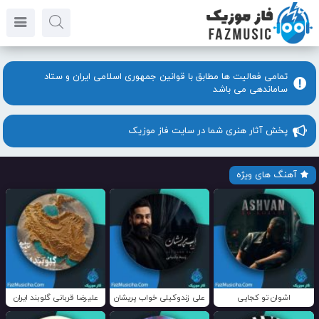
تمامی فعالیت ها مطابق با قوانین جمهوری اسلامی ایران و ستاد
ساماندهی می باشد
پخش آثار هنری شما در سایت فاز موزیک
آهنگ های ویژه
اشوان تو کجایی
علی زندوکیلی خواب پریشان
علیرضا قربانی گلوبند ایران