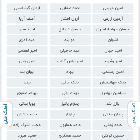
امین حبیبی
احمد صفایی
آرمان گرشاسبی
آرمین زارعی
آرون افشار
آصف آریا
احسان خواجه امیری
احسان دریادل
احمد سلو
اشوان
امو بند
امید آمری
امید جهان
امید حاجیلی
امیر اعظمی
امیر رشوند
امیرعباس گلاب
امین بانی
امین رستمی
ایهام
ایوان بند
بابک جهانبخش
بابک مافی
بردیا
بنیامین بهادری
بهنام بانی
بهنام صفوی
پازل بند
پدرام پالیز
پویا بیاتی
آهنـگ بعدی
آهنـگ قبلی
پویان جناتی
چارتار
حامد برادران
حامد زمانی
حامد همایون
حجت اشرف زاده
حسین توکلی
حمید عسکری
حمید هیراد