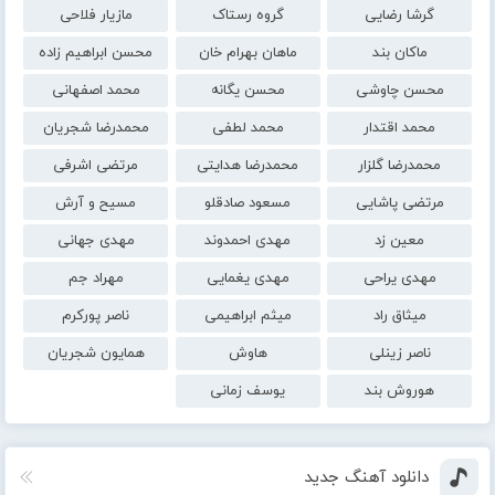
گرشا رضایی
گروه رستاک
مازیار فلاحی
ماکان بند
ماهان بهرام خان
محسن ابراهیم زاده
محسن چاوشی
محسن یگانه
محمد اصفهانی
محمد اقتدار
محمد لطفی
محمدرضا شجریان
محمدرضا گلزار
محمدرضا هدایتی
مرتضی اشرفی
مرتضی پاشایی
مسعود صادقلو
مسیح و آرش
معین زد
مهدی احمدوند
مهدی جهانی
مهدی یراحی
مهدی یغمایی
مهراد جم
میثاق راد
میثم ابراهیمی
ناصر پورکرم
ناصر زینلی
هاوش
همایون شجریان
هوروش بند
یوسف زمانی
دانلود آهنگ جدید