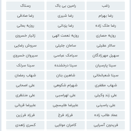
راغب
رامین بی باک
رستاک
رضا بهرام
رضا شیری
رضا صادقی
رضا ملک زاده
رضا یزدانی
روزبه بمانی
روزبه حصاری
روزبه نعمت الهی
زانیار خسروی
سالار عقیلی
سامان جلیلی
سروش رضایی
سهیل مهرزادگان
سیامک عباسی
سیروان خسروی
سینا پارسیان
سینا درخشنده
سینا سرلک
سینا شعبانخانی
شاهین بنان
شهاب رمضان
شهاب مظفری
شهرام شکوهی
علی اصحابی
علی زند وکیلی
علی لهراسبی
علی منتظری
علی یاسینی
علیرضا طلیسچی
علیرضا قربانی
عماد طالب زاده
فرزاد فرخ
فرزاد فرزین
فریدون آسرایی
کامران مولایی
کسری زاهدی