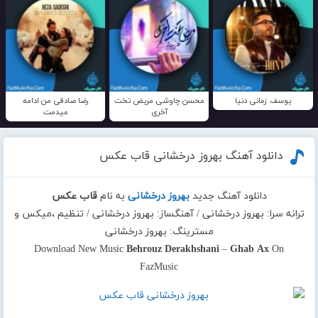
یوسف زمانی دنیا
محسن چاوشی مریض تخت
رضا صادقی من ادامه
آخری
میدمت
دانلود آهنگ بهروز درخشانی قاب عکس
دانلود آهنگ جدید
بهروز درخشانی
به نام
قاب عکس
ترانه سرا: بهروز درخشانی / آهنگساز: بهروز درخشانی / تنظیم ،میکس و
مسترینگ: بهروز درخشانی
Download New Music
Behrouz Derakhshani
–
Ghab Ax
On
FazMusic