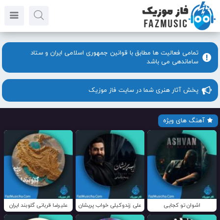
تمامی فعالیت ها مطابق با قوانین جمهوری اسلامی ایران و ستاد
ساماندهی می باشد
پخش آثار هنری شما در سایت فاز موزیک
آهنگ های ویژه
اشوان تو کجایی
علی زندوکیلی خواب پریشان
علیرضا قربانی گلوبند ایران