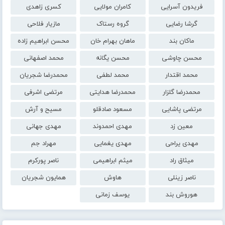
فریدون آسرایی
کامران مولایی
کسری زاهدی
گرشا رضایی
گروه رستاک
مازیار فلاحی
ماکان بند
ماهان بهرام خان
محسن ابراهیم زاده
محسن چاوشی
محسن یگانه
محمد اصفهانی
محمد اقتدار
محمد لطفی
محمدرضا شجریان
محمدرضا گلزار
محمدرضا هدایتی
مرتضی اشرفی
مرتضی پاشایی
مسعود صادقلو
مسیح و آرش
معین زد
مهدی احمدوند
مهدی جهانی
مهدی یراحی
مهدی یغمایی
مهراد جم
میثاق راد
میثم ابراهیمی
ناصر پورکرم
ناصر زینلی
هاوش
همایون شجریان
هوروش بند
یوسف زمانی