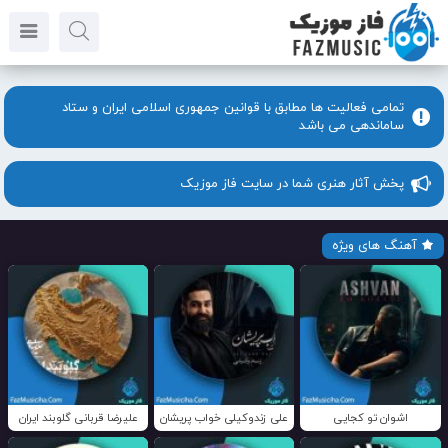
تمامی فعالیت ها مطابق با قوانین جمهوری اسلامی ایران و ستاد
ساماندهی می باشد
پخش آثار هنری شما در سایت فاز موزیک
آهنگ های ویژه
اشوان تو کجایی
علی زندوکیلی خواب پریشان
علیرضا قربانی گلوبند ایران