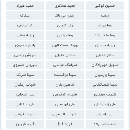
حسین توکلی
حمید عسکری
حمید هیراد
راغب
رامین بی باک
رستاک
رضا بهرام
رضا شیری
رضا صادقی
رضا ملک زاده
رضا یزدانی
روزبه بمانی
روزبه حصاری
روزبه نعمت الهی
زانیار خسروی
سالار عقیلی
سامان جلیلی
سروش رضایی
سهیل مهرزادگان
سیامک عباسی
سیروان خسروی
سینا پارسیان
سینا درخشنده
سینا سرلک
سینا شعبانخانی
شاهین بنان
شهاب رمضان
شهاب مظفری
شهرام شکوهی
علی اصحابی
علی زند وکیلی
علی لهراسبی
علی منتظری
علی یاسینی
علیرضا طلیسچی
علیرضا قربانی
عماد طالب زاده
فرزاد فرخ
فرزاد فرزین