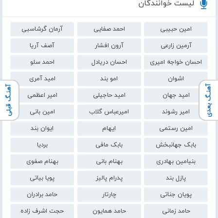
لیست خوانندگان
امین حبیبی
احمد صفایی
آرمان گرشاسبی
آرمین زارعی
آرون افشار
آصف آریا
احسان خواجه امیری
احسان دریادل
احمد سلو
اشوان
امو بند
امید آمری
آهنـگ بعدی
آهنـگ قبلی
امید جهان
امید حاجیلی
امیر اعظمی
امیر رشوند
امیرعباس گلاب
امین بانی
امین رستمی
ایهام
ایوان بند
بابک جهانبخش
بابک مافی
بردیا
بنیامین بهادری
بهنام بانی
بهنام صفوی
پازل بند
پدرام پالیز
پویا بیاتی
پویان جناتی
چارتار
حامد برادران
حامد زمانی
حامد همایون
حجت اشرف زاده