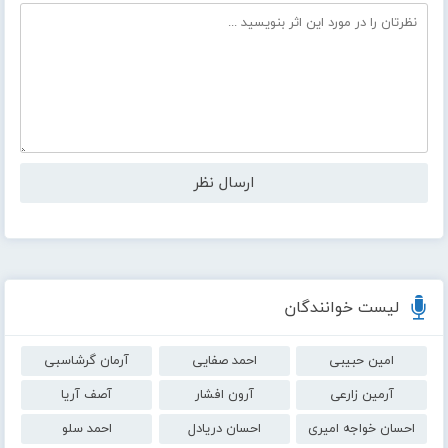
لیست خوانندگان
امین حبیبی
احمد صفایی
آرمان گرشاسبی
آرمین زارعی
آرون افشار
آصف آریا
احسان خواجه امیری
احسان دریادل
احمد سلو