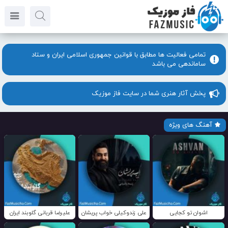
تمامی فعالیت ها مطابق با قوانین جمهوری اسلامی ایران و ستاد
ساماندهی می باشد
پخش آثار هنری شما در سایت فاز موزیک
آهنگ های ویژه
اشوان تو کجایی
علی زندوکیلی خواب پریشان
علیرضا قربانی گلوبند ایران