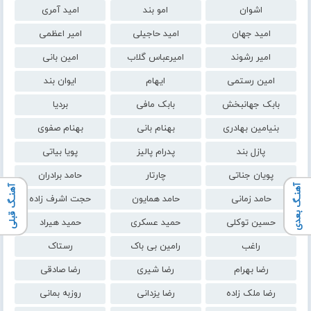
اشوان
امو بند
امید آمری
امید جهان
امید حاجیلی
امیر اعظمی
امیر رشوند
امیرعباس گلاب
امین بانی
امین رستمی
ایهام
ایوان بند
بابک جهانبخش
بابک مافی
بردیا
بنیامین بهادری
بهنام بانی
بهنام صفوی
پازل بند
پدرام پالیز
پویا بیاتی
پویان جناتی
چارتار
حامد برادران
آهنـگ بعدی
آهنـگ قبلی
حامد زمانی
حامد همایون
حجت اشرف زاده
حسین توکلی
حمید عسکری
حمید هیراد
راغب
رامین بی باک
رستاک
رضا بهرام
رضا شیری
رضا صادقی
رضا ملک زاده
رضا یزدانی
روزبه بمانی