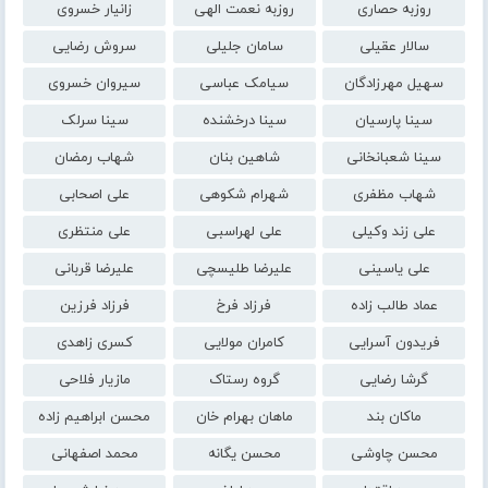
روزبه حصاری
روزبه نعمت الهی
زانیار خسروی
سالار عقیلی
سامان جلیلی
سروش رضایی
سهیل مهرزادگان
سیامک عباسی
سیروان خسروی
سینا پارسیان
سینا درخشنده
سینا سرلک
سینا شعبانخانی
شاهین بنان
شهاب رمضان
شهاب مظفری
شهرام شکوهی
علی اصحابی
علی زند وکیلی
علی لهراسبی
علی منتظری
علی یاسینی
علیرضا طلیسچی
علیرضا قربانی
عماد طالب زاده
فرزاد فرخ
فرزاد فرزین
فریدون آسرایی
کامران مولایی
کسری زاهدی
گرشا رضایی
گروه رستاک
مازیار فلاحی
ماکان بند
ماهان بهرام خان
محسن ابراهیم زاده
محسن چاوشی
محسن یگانه
محمد اصفهانی