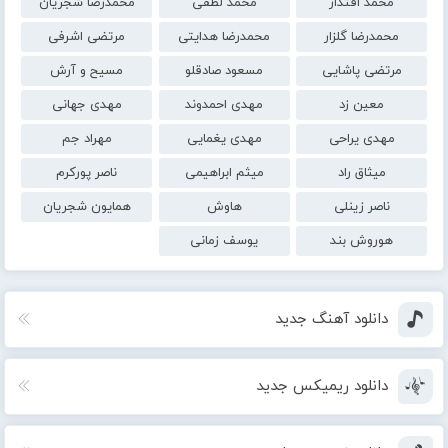
محمد اقتدار
محمد لطفی
محمدرضا شجریان
محمدرضا گلزار
محمدرضا هدایتی
مرتضی اشرفی
مرتضی پاشایی
مسعود صادقلو
مسیح و آرش
معین زد
مهدی احمدوند
مهدی جهانی
مهدی یراحی
مهدی یغمایی
مهراد جم
میثاق راد
میثم ابراهیمی
ناصر پورکرم
ناصر زینلی
هاوش
همایون شجریان
هوروش بند
یوسف زمانی
دانلود آهنگ جدید
دانلود ریمیکس جدید