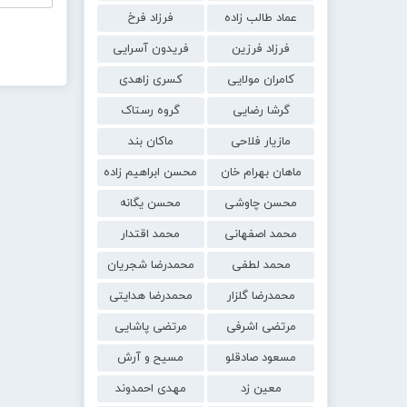
عماد طالب زاده
فرزاد فرخ
فرزاد فرزین
فریدون آسرایی
کامران مولایی
کسری زاهدی
گرشا رضایی
گروه رستاک
مازیار فلاحی
ماکان بند
ماهان بهرام خان
محسن ابراهیم زاده
محسن چاوشی
محسن یگانه
محمد اصفهانی
محمد اقتدار
محمد لطفی
محمدرضا شجریان
محمدرضا گلزار
محمدرضا هدایتی
مرتضی اشرفی
مرتضی پاشایی
مسعود صادقلو
مسیح و آرش
معین زد
مهدی احمدوند