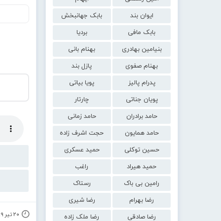
ایوان بند
بابک جهانبخش
بابک مافی
بردیا
بنیامین بهادری
بهنام بانی
بهنام صفوی
پازل بند
پدرام پالیز
پویا بیاتی
پویان جناتی
چارتار
حامد برادران
حامد زمانی
حامد همایون
حجت اشرف زاده
حسین توکلی
حمید عسکری
حمید هیراد
راغب
رامین بی باک
رستاک
رضا بهرام
رضا شیری
۲۰ تیر ۱۳۹۹
رضا صادقی
رضا ملک زاده