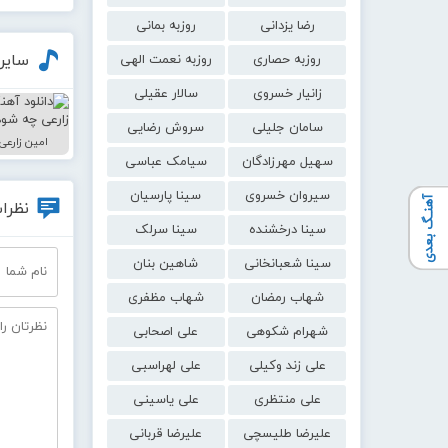
رضا یزدانی
روزبه بمانی
سایر
روزبه حصاری
روزبه نعمت الهی
زانیار خسروی
سالار عقیلی
سامان جلیلی
سروش رضایی
امین زارعی
سهیل مهرزادگان
سیامک عباسی
سیروان خسروی
سینا پارسیان
آهنـگ بعدی
نظرات
سینا درخشنده
سینا سرلک
سینا شعبانخانی
شاهین بنان
شهاب رمضان
شهاب مظفری
شهرام شکوهی
علی اصحابی
علی زند وکیلی
علی لهراسبی
علی منتظری
علی یاسینی
علیرضا طلیسچی
علیرضا قربانی