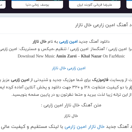
علیرضا قربانی گلوبند ایران
یوسف زمانی دنیا
مح
د آهنگ امین زارعی خال نازار
دانلود آهنگ جدید
امین زارعی
به نام
خال نازار
را: امین زارعی / آهنگساز: امین زارعی / تنظیم ،میکس و مسترینگ: امین زارعی
Download New Music
Amin Zarei
–
Khal Nazar
On FazMusic
ت از وبسایت
فازموزیک
برای شما موزیک جدید و شنیدنی از
امین زارعی
عزیز ب
ر
با دو کیفیت متفاوت ۱۲۸ و ۳۲۰ جهت دانلود و پخش آنلاین آماده کرده ایم
از این ترانه زیبا لذت ببرید و حتما نظرتون رو در پایین صفحه بنویسید.
متن آهنگ خال نازار امین زارعی :
خال نازار
د آهنگ جدید
خال نازار امین زارعی
با لینک مستقیم و کیفیت عالی