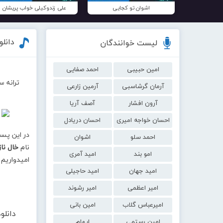
اشوان تو کجایی
علی زندوکیلی خواب پریشان
دانلو
لیست خوانندگان
امین حبیبی
احمد صفایی
ترانه س
آرمان گرشاسبی
آرمین زارعی
آرون افشار
آصف آریا
احسان خواجه امیری
احسان دریادل
در این پس
احمد سلو
اشوان
نام
خال نازا
امو بند
امید آمری
امیدواریم 
امید جهان
امید حاجیلی
امیر اعظمی
امیر رشوند
امیرعباس گلاب
امین بانی
دانلو
امین رستمی
ایهام