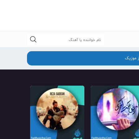
جستجو
ز موزیک