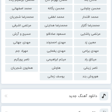
ماکان بند
ماهان بهرام خان
محسن ابراهیم زاده
محسن چاوشی
محسن یگانه
محمد اصفهانی
محمد اقتدار
محمد لطفی
محمدرضا شجریان
محمدرضا گلزار
محمدرضا هدایتی
مرتضی اشرفی
مرتضی پاشایی
مسعود صادقلو
مسیح و آرش
معین زد
مهدی احمدوند
مهدی جهانی
مهدی یراحی
مهدی یغمایی
مهراد جم
میثاق راد
میثم ابراهیمی
ناصر پورکرم
ناصر زینلی
هاوش
همایون شجریان
هوروش بند
یوسف زمانی
دانلود آهنگ جدید