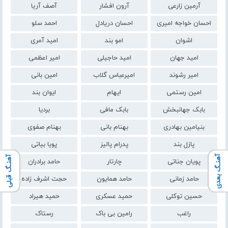
آرمین زارعی
آرون افشار
آصف آریا
احسان خواجه امیری
احسان دریادل
احمد سلو
اشوان
امو بند
امید آمری
امید جهان
امید حاجیلی
امیر اعظمی
امیر رشوند
امیرعباس گلاب
امین بانی
امین رستمی
ایهام
ایوان بند
بابک جهانبخش
بابک مافی
بردیا
بنیامین بهادری
بهنام بانی
بهنام صفوی
پازل بند
پدرام پالیز
پویا بیاتی
آهنـگ بعدی
آهنـگ قبلی
پویان جناتی
چارتار
حامد برادران
حامد زمانی
حامد همایون
حجت اشرف زاده
حسین توکلی
حمید عسکری
حمید هیراد
راغب
رامین بی باک
رستاک