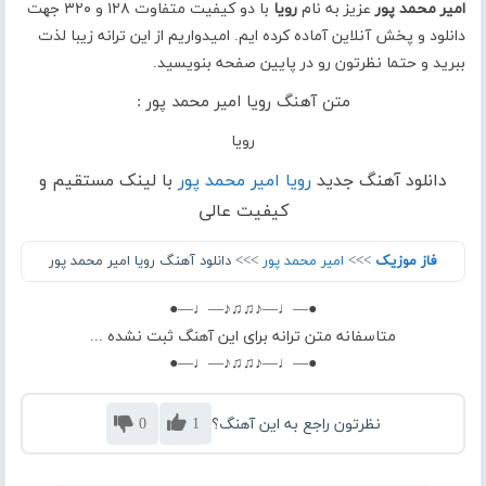
امیر محمد پور
عزیز به نام
رویا
با دو کیفیت متفاوت ۱۲۸ و ۳۲۰ جهت
دانلود و پخش آنلاین آماده کرده ایم. امیدواریم از این ترانه زیبا لذت
ببرید و حتما نظرتون رو در پایین صفحه بنویسید.
متن آهنگ رویا امیر محمد پور :
رویا
دانلود آهنگ جدید
رویا امیر محمد پور
با لینک مستقیم و
کیفیت عالی
فاز موزیک
>>>
امیر محمد پور
>>> دانلود آهنگ رویا امیر محمد پور
●—♩—♪♫♫♪—♩—●
متاسفانه متن ترانه برای این آهنگ ثبت نشده ...
●—♩—♪♫♫♪—♩—●
نظرتون راجع به این آهنگ؟
1
0