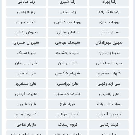
رضا بهرام
رضا شیری
رضا صادقی
رضا ملک زاده
رضا یزدانی
روزبه بمانی
روزبه حصاری
روزبه نعمت الهی
زانیار خسروی
سالار عقیلی
سامان جلیلی
سروش رضایی
سهیل مهرزادگان
سیامک عباسی
سیروان خسروی
سینا پارسیان
سینا درخشنده
سینا سرلک
سینا شعبانخانی
شاهین بنان
شهاب رمضان
شهاب مظفری
شهرام شکوهی
علی اصحابی
علی زند وکیلی
علی لهراسبی
علی منتظری
علی یاسینی
علیرضا طلیسچی
علیرضا قربانی
عماد طالب زاده
فرزاد فرخ
فرزاد فرزین
فریدون آسرایی
کامران مولایی
کسری زاهدی
گرشا رضایی
گروه رستاک
مازیار فلاحی