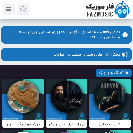
تمامی فعالیت ها مطابق با قوانین جمهوری اسلامی ایران و ستاد
ساماندهی می باشد
پخش آثار هنری شما در سایت فاز موزیک
آهنگ های ویژه
اشوان تو کجایی
علی زندوکیلی خواب پریشان
علیرضا قربانی گلوبند ایران