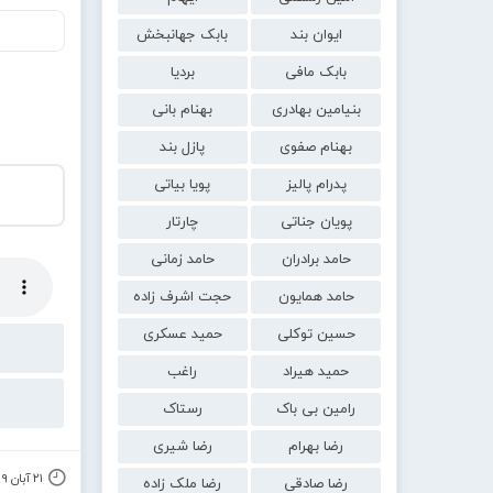
ایوان بند
بابک جهانبخش
بابک مافی
بردیا
بنیامین بهادری
بهنام بانی
بهنام صفوی
پازل بند
پدرام پالیز
پویا بیاتی
پویان جناتی
چارتار
حامد برادران
حامد زمانی
حامد همایون
حجت اشرف زاده
حسین توکلی
حمید عسکری
حمید هیراد
راغب
رامین بی باک
رستاک
رضا بهرام
رضا شیری
۲۱ آبان ۱۳۹۹
رضا صادقی
رضا ملک زاده