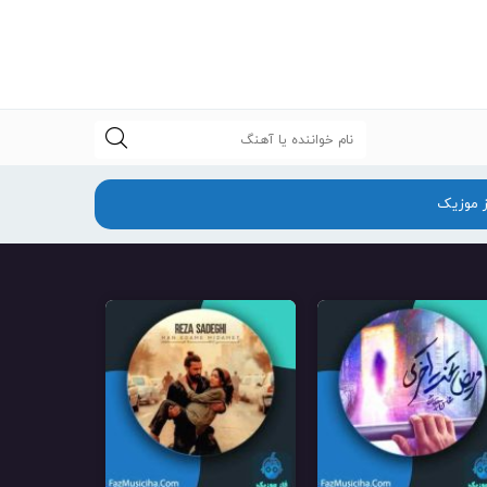
جستجو
ز موزیک