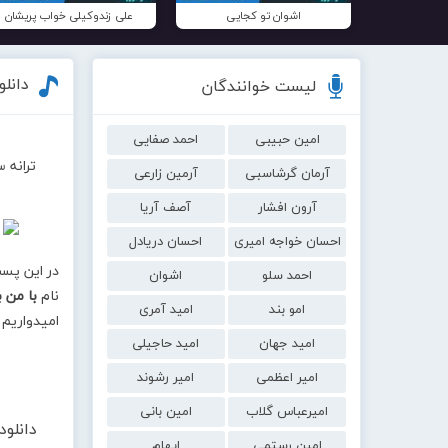
اشوان تو کجایی
علی زندوکیلی خواب پریشان
دانلو
لیست خوانندگان
امین حبیبی
احمد صفایی
ترانه 
آرمان گرشاسبی
آرمین زارعی
آرون افشار
آصف آریا
احسان خواجه امیری
احسان دریادل
در این پس
احمد سلو
اشوان
نام
با من 
امو بند
امید آمری
امیدواریم 
امید جهان
امید حاجیلی
امیر اعظمی
امیر رشوند
امیرعباس گلاب
امین بانی
دانلو
امین رستمی
ایهام