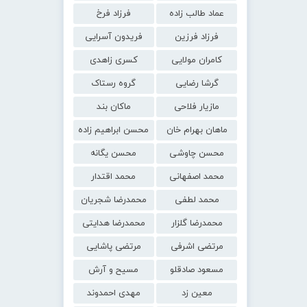
عماد طالب زاده
فرزاد فرخ
فرزاد فرزین
فریدون آسرایی
کامران مولایی
کسری زاهدی
گرشا رضایی
گروه رستاک
مازیار فلاحی
ماکان بند
ماهان بهرام خان
محسن ابراهیم زاده
محسن چاوشی
محسن یگانه
محمد اصفهانی
محمد اقتدار
محمد لطفی
محمدرضا شجریان
محمدرضا گلزار
محمدرضا هدایتی
مرتضی اشرفی
مرتضی پاشایی
مسعود صادقلو
مسیح و آرش
معین زد
مهدی احمدوند