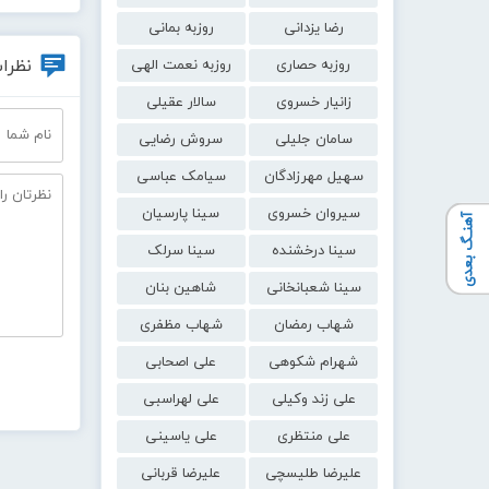
رضا یزدانی
روزبه بمانی
نظرات
روزبه حصاری
روزبه نعمت الهی
زانیار خسروی
سالار عقیلی
سامان جلیلی
سروش رضایی
سهیل مهرزادگان
سیامک عباسی
سیروان خسروی
سینا پارسیان
آهنـگ بعدی
سینا درخشنده
سینا سرلک
سینا شعبانخانی
شاهین بنان
شهاب رمضان
شهاب مظفری
شهرام شکوهی
علی اصحابی
علی زند وکیلی
علی لهراسبی
علی منتظری
علی یاسینی
علیرضا طلیسچی
علیرضا قربانی