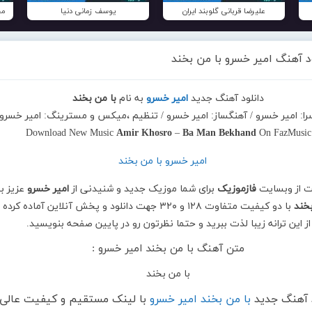
علیرضا قربانی گلوبند ایران
یوسف زمانی دنیا
مح
د آهنگ امیر خسرو با من بخند
دانلود آهنگ جدید
امیر خسرو
به نام
با من بخند
سرا: امیر خسرو / آهنگساز: امیر خسرو / تنظیم ،میکس و مسترینگ: امیر خسرو
Download New Music
Amir Khosro
–
Ba Man Bekhand
On FazMusic
ت از وبسایت
فازموزیک
برای شما موزیک جدید و شنیدنی از
امیر خسرو
عزیز ب
بخند
با دو کیفیت متفاوت ۱۲۸ و ۳۲۰ جهت دانلود و پخش آنلاین آماده کرده
از این ترانه زیبا لذت ببرید و حتما نظرتون رو در پایین صفحه بنویسید.
متن آهنگ با من بخند امیر خسرو :
با من بخند
د آهنگ جدید
با من بخند امیر خسرو
با لینک مستقیم و کیفیت عالی