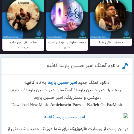
یوسف زمانی دنیا
محسن چاوشی مریض تخت
رضا صادقی من ادامه
آخری
میدمت
دانلود آهنگ امیر حسین پارسا کافیه
دانلود آهنگ جدید
امیر حسین پارسا
به نام
کافیه
ترانه سرا: امیر حسین پارسا / آهنگساز: امیر حسین پارسا / تنظیم
،میکس و مسترینگ: امیر حسین پارسا
Download New Music
Amirhosein Parsa
–
Kafieh
On FazMusic
در این پست از وبسایت
فازموزیک
برای شما موزیک جدید و شنیدنی از