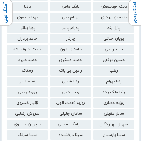
آهنـگ بعدی
آهنـگ قبلی
بابک جهانبخش
بابک مافی
بردیا
بنیامین بهادری
بهنام بانی
بهنام صفوی
پازل بند
پدرام پالیز
پویا بیاتی
پویان جناتی
چارتار
حامد برادران
حامد زمانی
حامد همایون
حجت اشرف زاده
حسین توکلی
حمید عسکری
حمید هیراد
راغب
رامین بی باک
رستاک
رضا بهرام
رضا شیری
رضا صادقی
رضا ملک زاده
رضا یزدانی
روزبه بمانی
روزبه حصاری
روزبه نعمت الهی
زانیار خسروی
سالار عقیلی
سامان جلیلی
سروش رضایی
سهیل مهرزادگان
سیامک عباسی
سیروان خسروی
سینا پارسیان
سینا درخشنده
سینا سرلک