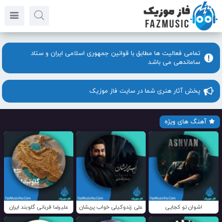
تمامی فعالیت ها مطابق با قوانین جمهوری اسلامی ایران و ستاد
ساماندهی می باشد
پخش آثار هنری شما در سایت فاز موزیک
آهنگ های ویژه
اشوان تو کجایی
علی زندوکیلی خواب پریشان
علیرضا قربانی گلوبند ایران