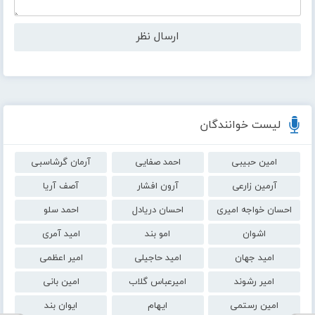
لیست خوانندگان
امین حبیبی
احمد صفایی
آرمان گرشاسبی
آرمین زارعی
آرون افشار
آصف آریا
احسان خواجه امیری
احسان دریادل
احمد سلو
اشوان
امو بند
امید آمری
امید جهان
امید حاجیلی
امیر اعظمی
امیر رشوند
امیرعباس گلاب
امین بانی
امین رستمی
ایهام
ایوان بند