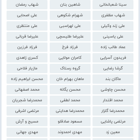
سینا شعبانخانی
شاهین بنان
شهاب رمضان
شهاب مظفری
شهرام شکوهی
علی اصحابی
علی زند وکیلی
علی لهراسبی
علی منتظری
علی یاسینی
علیرضا طلیسچی
علیرضا قربانی
عماد طالب زاده
فرزاد فرخ
فرزاد فرزین
فریدون آسرایی
کامران مولایی
کسری زاهدی
گرشا رضایی
گروه رستاک
مازیار فلاحی
ماکان بند
ماهان بهرام خان
محسن ابراهیم زاده
محسن چاوشی
محسن یگانه
محمد اصفهانی
محمد اقتدار
محمد لطفی
محمدرضا شجریان
محمدرضا گلزار
محمدرضا هدایتی
مرتضی اشرفی
مرتضی پاشایی
مسعود صادقلو
مسیح و آرش
معین زد
مهدی احمدوند
مهدی جهانی