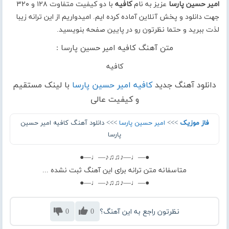
امیر حسین پارسا
عزیز به نام
کافیه
با دو کیفیت متفاوت ۱۲۸ و ۳۲۰
جهت دانلود و پخش آنلاین آماده کرده ایم. امیدواریم از این ترانه زیبا
لذت ببرید و حتما نظرتون رو در پایین صفحه بنویسید.
متن آهنگ کافیه امیر حسین پارسا :
کافیه
دانلود آهنگ جدید
کافیه امیر حسین پارسا
با لینک مستقیم
و کیفیت عالی
فاز موزیک
>>>
امیر حسین پارسا
>>> دانلود آهنگ کافیه امیر حسین
پارسا
●—♩—♪♫♫♪—♩—●
متاسفانه متن ترانه برای این آهنگ ثبت نشده ...
●—♩—♪♫♫♪—♩—●
نظرتون راجع به این آهنگ؟
0
0