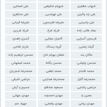
شهاب مظفری
شهرام شکوهی
علی اصحابی
علی زند وکیلی
علی لهراسبی
علی منتظری
علی یاسینی
علیرضا طلیسچی
علیرضا قربانی
عماد طالب زاده
فرزاد فرخ
فرزاد فرزین
فریدون آسرایی
کامران مولایی
کسری زاهدی
گرشا رضایی
گروه رستاک
مازیار فلاحی
ماکان بند
ماهان بهرام خان
محسن ابراهیم زاده
محسن چاوشی
محسن یگانه
محمد اصفهانی
محمد اقتدار
محمد لطفی
محمدرضا شجریان
محمدرضا گلزار
محمدرضا هدایتی
مرتضی اشرفی
مرتضی پاشایی
مسعود صادقلو
مسیح و آرش
معین زد
مهدی احمدوند
مهدی جهانی
مهدی یراحی
مهدی یغمایی
مهراد جم