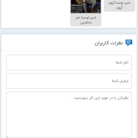
امیر اوستا آروم
آروم
امیر اوستا خبر
نداشتی
نظرات کاربران