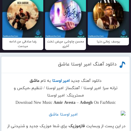
یوسف زمانی دنیا
محسن چاوشی مریض تخت
رضا صادقی من ادامه
آخری
میدمت
دانلود آهنگ امیر اوستا عاشق
دانلود آهنگ جدید
امیر اوستا
به نام
عاشق
ترانه سرا: امیر اوستا / آهنگساز: امیر اوستا / تنظیم ،میکس و
مسترینگ: امیر اوستا
Download New Music
Amir Avesta
–
Ashegh
On FazMusic
در این پست از وبسایت
فازموزیک
برای شما موزیک جدید و شنیدنی از