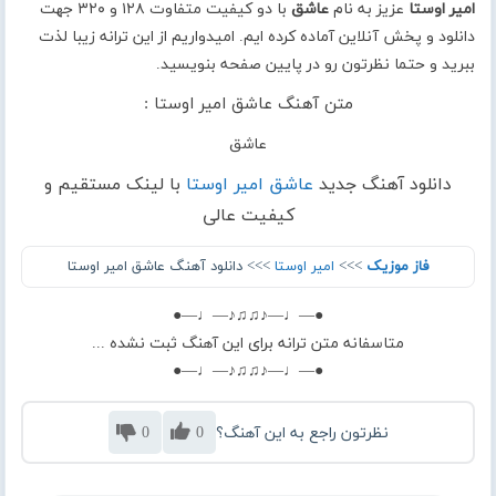
امیر اوستا
عزیز به نام
عاشق
با دو کیفیت متفاوت ۱۲۸ و ۳۲۰ جهت
دانلود و پخش آنلاین آماده کرده ایم. امیدواریم از این ترانه زیبا لذت
ببرید و حتما نظرتون رو در پایین صفحه بنویسید.
متن آهنگ عاشق امیر اوستا :
عاشق
دانلود آهنگ جدید
عاشق امیر اوستا
با لینک مستقیم و
کیفیت عالی
فاز موزیک
>>>
امیر اوستا
>>> دانلود آهنگ عاشق امیر اوستا
●—♩—♪♫♫♪—♩—●
متاسفانه متن ترانه برای این آهنگ ثبت نشده ...
●—♩—♪♫♫♪—♩—●
نظرتون راجع به این آهنگ؟
0
0