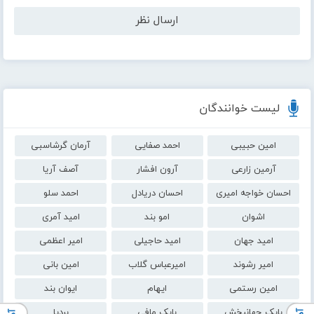
لیست خوانندگان
امین حبیبی
احمد صفایی
آرمان گرشاسبی
آرمین زارعی
آرون افشار
آصف آریا
احسان خواجه امیری
احسان دریادل
احمد سلو
اشوان
امو بند
امید آمری
امید جهان
امید حاجیلی
امیر اعظمی
امیر رشوند
امیرعباس گلاب
امین بانی
امین رستمی
ایهام
ایوان بند
بابک جهانبخش
بابک مافی
بردیا