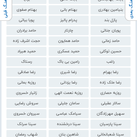
آهنـگ بعدی
آهنـگ قبلی
بنیامین بهادری
بهنام بانی
بهنام صفوی
پازل بند
پدرام پالیز
پویا بیاتی
پویان جناتی
چارتار
حامد برادران
حامد زمانی
حامد همایون
حجت اشرف زاده
حسین توکلی
حمید عسکری
حمید هیراد
راغب
رامین بی باک
رستاک
رضا بهرام
رضا شیری
رضا صادقی
رضا ملک زاده
رضا یزدانی
روزبه بمانی
روزبه حصاری
روزبه نعمت الهی
زانیار خسروی
سالار عقیلی
سامان جلیلی
سروش رضایی
سهیل مهرزادگان
سیامک عباسی
سیروان خسروی
سینا پارسیان
سینا درخشنده
سینا سرلک
سینا شعبانخانی
شاهین بنان
شهاب رمضان