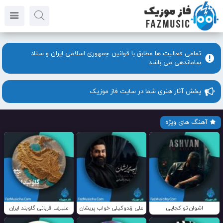
تمامی فعالیت ها مطابق با قوانین جمهوری اسلامی ایران و ستاد
ساماندهی می باشد
پخش آثار هنری شما در سایت فاز موزیک
آهنگ های ویژه
اشوان تو کجایی
علی زندوکیلی خواب پریشان
علیرضا قربانی گلوبند ایران