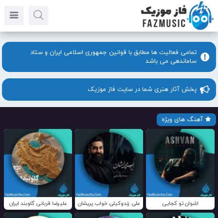
تمامی فعالیت ها مطابق با قوانین جمهوری اسلامی ایران و ستاد
ساماندهی می باشد
پخش آثار هنری شما در سایت فاز موزیک
آهنگ های ویژه
اشوان تو کجایی
علی زندوکیلی خواب پریشان
علیرضا قربانی گلوبند ایران