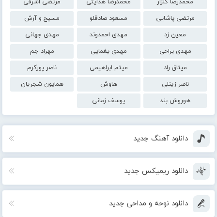
محمدرضا گلزار
محمدرضا هدایتی
مرتضی اشرفی
مرتضی پاشایی
مسعود صادقلو
مسیح و آرش
معین زد
مهدی احمدوند
مهدی جهانی
مهدی یراحی
مهدی یغمایی
مهراد جم
میثاق راد
میثم ابراهیمی
ناصر پورکرم
ناصر زینلی
هاوش
همایون شجریان
هوروش بند
یوسف زمانی
دانلود آهنگ جدید
دانلود ریمیکس جدید
دانلود نوحه و مداحی جدید