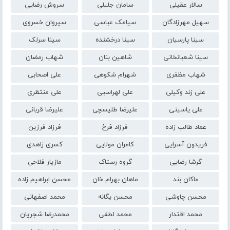
سالار عقیلی
سامان جلیلی
سروش رضایی
سهیل مهرزادگان
سیامک عباسی
سیروان خسروی
سینا پارسیان
سینا درخشنده
سینا سرلک
سینا شعبانخانی
شاهین بنان
شهاب رمضان
شهاب مظفری
شهرام شکوهی
علی اصحابی
علی زند وکیلی
علی لهراسبی
علی منتظری
علی یاسینی
علیرضا طلیسچی
علیرضا قربانی
عماد طالب زاده
فرزاد فرخ
فرزاد فرزین
فریدون آسرایی
کامران مولایی
کسری زاهدی
گرشا رضایی
گروه رستاک
مازیار فلاحی
ماکان بند
ماهان بهرام خان
محسن ابراهیم زاده
محسن چاوشی
محسن یگانه
محمد اصفهانی
محمد اقتدار
محمد لطفی
محمدرضا شجریان