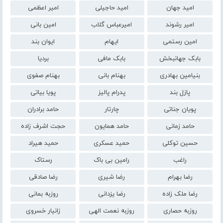
امید جهان
امید حاجیلی
امیر اعظمی
امیر رشوند
امیرعباس گلاب
امین بانی
امین رستمی
ایهام
ایوان بند
بابک جهانبخش
بابک مافی
بردیا
بنیامین بهادری
بهنام بانی
بهنام صفوی
پازل بند
پدرام پالیز
پویا بیاتی
پویان جناتی
چارتار
حامد برادران
حامد زمانی
حامد همایون
حجت اشرف زاده
حسین توکلی
حمید عسکری
حمید هیراد
راغب
رامین بی باک
رستاک
رضا بهرام
رضا شیری
رضا صادقی
رضا ملک زاده
رضا یزدانی
روزبه بمانی
روزبه حصاری
روزبه نعمت الهی
زانیار خسروی