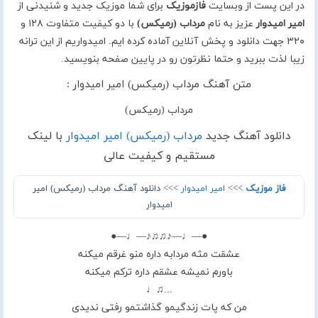
در این پست از وبسایت
فازموزیک
برای شما موزیک جدید و شنیدنی از
امیر امیدوار
عزیز به نام
مرداب (رمیکس)
با دو کیفیت متفاوت ۱۲۸ و
۳۲۰ جهت دانلود و پخش آنلاین آماده کرده ایم. امیدواریم از این ترانه
زیبا لذت ببرید و حتما نظرتون رو در پایین صفحه بنویسید.
متن آهنگ مرداب (رمیکس) امیر امیدوار :
مرداب (رمیکس)
دانلود آهنگ جدید
مرداب (رمیکس) امیر امیدوار
با لینک
مستقیم و کیفیت عالی
فاز موزیک
>>>
امیر امیدوار
>>> دانلود آهنگ مرداب (رمیکس) امیر
امیدوار
●—♩—♪♫♫♪—♩—●
عشقت‌ مثه مردابه داره منو غرقم میکنه
باورم نمیشه عشقم داره ترکم میکنه
...♫♩
من که پات زندگیمو‌ گذاشتمو رفتی ندیدی