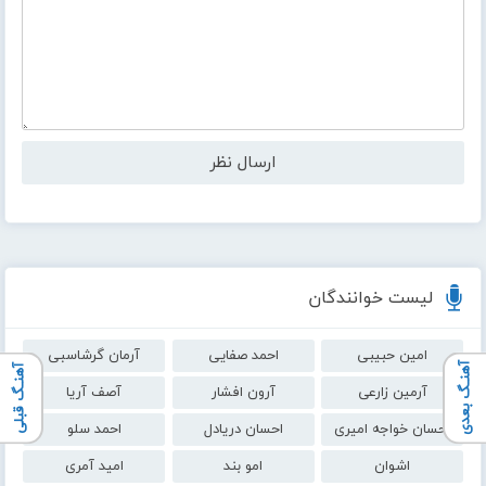
لیست خوانندگان
امین حبیبی
احمد صفایی
آرمان گرشاسبی
آهنـگ بعدی
آهنـگ قبلی
آرمین زارعی
آرون افشار
آصف آریا
احسان خواجه امیری
احسان دریادل
احمد سلو
اشوان
امو بند
امید آمری