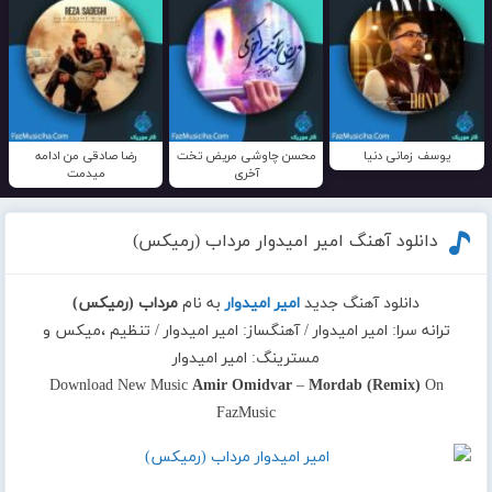
یوسف زمانی دنیا
محسن چاوشی مریض تخت
رضا صادقی من ادامه
آخری
میدمت
دانلود آهنگ امیر امیدوار مرداب (رمیکس)
دانلود آهنگ جدید
امیر امیدوار
به نام
مرداب (رمیکس)
ترانه سرا: امیر امیدوار / آهنگساز: امیر امیدوار / تنظیم ،میکس و
مسترینگ: امیر امیدوار
Download New Music
Amir Omidvar
–
Mordab (Remix)
On
FazMusic