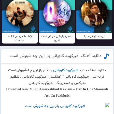
یوسف زمانی دنیا
محسن چاوشی مریض تخت
رضا صادقی من ادامه
آخری
میدمت
دانلود آهنگ امیرکهبد کاویانی باز این چه شورش است
دانلود آهنگ جدید
امیرکهبد کاویانی
به نام
باز این چه شورش است
ترانه سرا: امیرکهبد کاویانی / آهنگساز: امیرکهبد کاویانی / تنظیم
،میکس و مسترینگ: امیرکهبد کاویانی
Download New Music
Amirkahbod Kaviani
–
Baz In Che Shooresh
Ast
On FazMusic