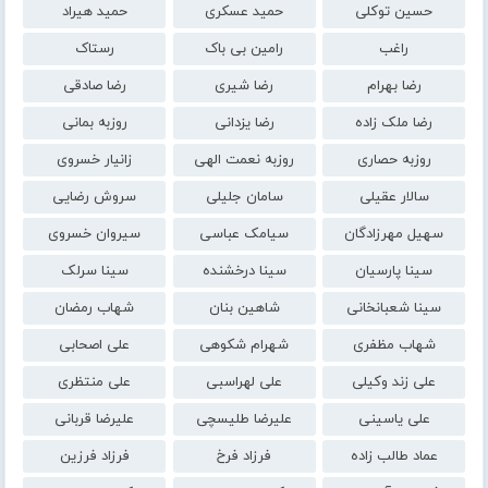
حسین توکلی
حمید عسکری
حمید هیراد
راغب
رامین بی باک
رستاک
رضا بهرام
رضا شیری
رضا صادقی
رضا ملک زاده
رضا یزدانی
روزبه بمانی
روزبه حصاری
روزبه نعمت الهی
زانیار خسروی
سالار عقیلی
سامان جلیلی
سروش رضایی
سهیل مهرزادگان
سیامک عباسی
سیروان خسروی
سینا پارسیان
سینا درخشنده
سینا سرلک
سینا شعبانخانی
شاهین بنان
شهاب رمضان
شهاب مظفری
شهرام شکوهی
علی اصحابی
علی زند وکیلی
علی لهراسبی
علی منتظری
علی یاسینی
علیرضا طلیسچی
علیرضا قربانی
عماد طالب زاده
فرزاد فرخ
فرزاد فرزین