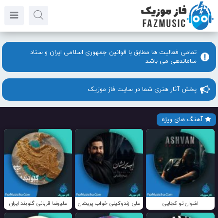
تمامی فعالیت ها مطابق با قوانین جمهوری اسلامی ایران و ستاد
ساماندهی می باشد
پخش آثار هنری شما در سایت فاز موزیک
آهنگ های ویژه
اشوان تو کجایی
علی زندوکیلی خواب پریشان
علیرضا قربانی گلوبند ایران