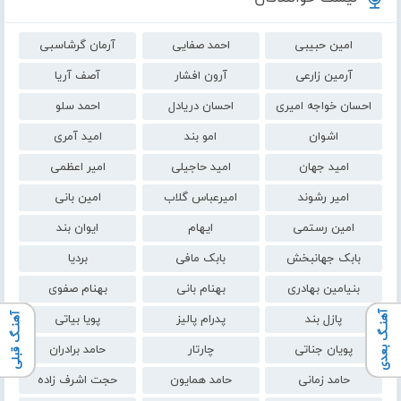
امین حبیبی
احمد صفایی
آرمان گرشاسبی
آرمین زارعی
آرون افشار
آصف آریا
احسان خواجه امیری
احسان دریادل
احمد سلو
اشوان
امو بند
امید آمری
امید جهان
امید حاجیلی
امیر اعظمی
امیر رشوند
امیرعباس گلاب
امین بانی
امین رستمی
ایهام
ایوان بند
بابک جهانبخش
بابک مافی
بردیا
بنیامین بهادری
بهنام بانی
بهنام صفوی
آهنـگ بعدی
آهنـگ قبلی
پازل بند
پدرام پالیز
پویا بیاتی
پویان جناتی
چارتار
حامد برادران
حامد زمانی
حامد همایون
حجت اشرف زاده