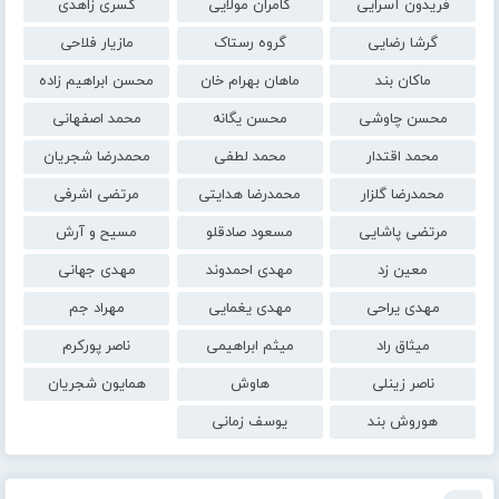
فریدون آسرایی
کامران مولایی
کسری زاهدی
گرشا رضایی
گروه رستاک
مازیار فلاحی
ماکان بند
ماهان بهرام خان
محسن ابراهیم زاده
محسن چاوشی
محسن یگانه
محمد اصفهانی
محمد اقتدار
محمد لطفی
محمدرضا شجریان
محمدرضا گلزار
محمدرضا هدایتی
مرتضی اشرفی
مرتضی پاشایی
مسعود صادقلو
مسیح و آرش
معین زد
مهدی احمدوند
مهدی جهانی
مهدی یراحی
مهدی یغمایی
مهراد جم
میثاق راد
میثم ابراهیمی
ناصر پورکرم
ناصر زینلی
هاوش
همایون شجریان
هوروش بند
یوسف زمانی