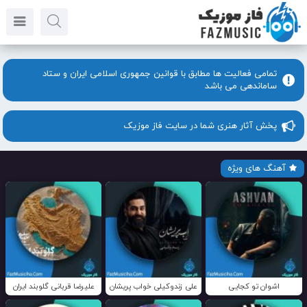
تمامی فعالیت ها مطابق با قوانین جمهوری اسلامی ایران و ستاد
ساماندهی می باشد
پخش آثار هنری شما در سایت فاز موزیک
آهنگ های ویژه
اشوان تو کجایی
علی زندوکیلی خواب پریشان
علیرضا قربانی گلوبند ایران