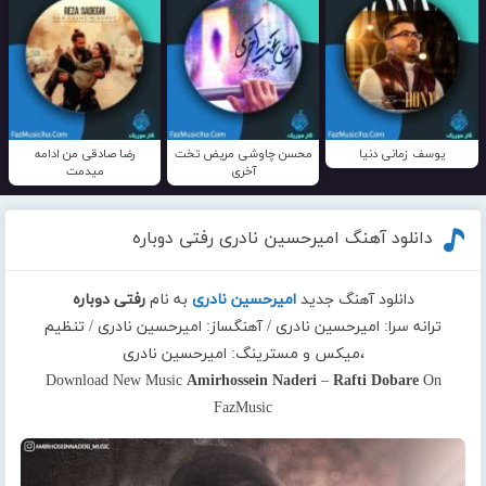
یوسف زمانی دنیا
محسن چاوشی مریض تخت
رضا صادقی من ادامه
آخری
میدمت
دانلود آهنگ امیرحسین نادری رفتی دوباره
دانلود آهنگ جدید
امیرحسین نادری
به نام
رفتی دوباره
ترانه سرا: امیرحسین نادری / آهنگساز: امیرحسین نادری / تنظیم
،میکس و مسترینگ: امیرحسین نادری
Download New Music
Amirhossein Naderi
–
Rafti Dobare
On
FazMusic