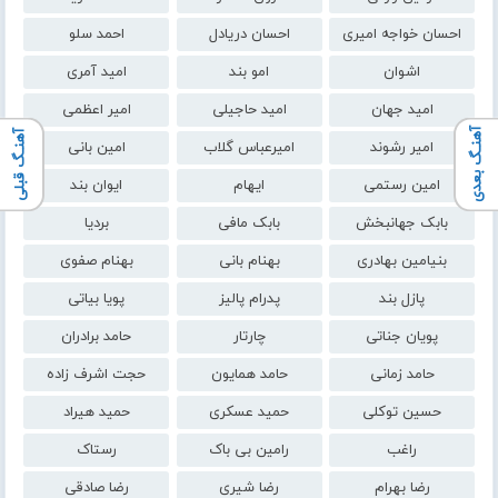
احسان خواجه امیری
احسان دریادل
احمد سلو
اشوان
امو بند
امید آمری
امید جهان
امید حاجیلی
امیر اعظمی
آهنـگ بعدی
آهنـگ قبلی
امیر رشوند
امیرعباس گلاب
امین بانی
امین رستمی
ایهام
ایوان بند
بابک جهانبخش
بابک مافی
بردیا
بنیامین بهادری
بهنام بانی
بهنام صفوی
پازل بند
پدرام پالیز
پویا بیاتی
پویان جناتی
چارتار
حامد برادران
حامد زمانی
حامد همایون
حجت اشرف زاده
حسین توکلی
حمید عسکری
حمید هیراد
راغب
رامین بی باک
رستاک
رضا بهرام
رضا شیری
رضا صادقی