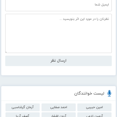
لیست خوانندگان
امین حبیبی
احمد صفایی
آرمان گرشاسبی
آرمین زارعی
آرون افشار
آصف آریا