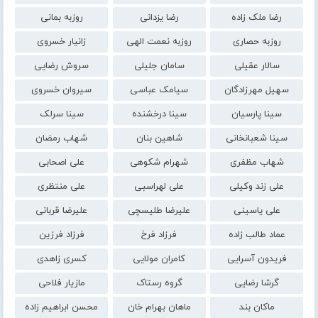
رضا ملک زاده
رضا یزدانی
روزبه بمانی
روزبه حصاری
روزبه نعمت الهی
زانیار خسروی
سالار عقیلی
سامان جلیلی
سروش رضایی
سهیل مهرزادگان
سیامک عباسی
سیروان خسروی
سینا پارسیان
سینا درخشنده
سینا سرلک
سینا شعبانخانی
شاهین بنان
شهاب رمضان
شهاب مظفری
شهرام شکوهی
علی اصحابی
علی زند وکیلی
علی لهراسبی
علی منتظری
علی یاسینی
علیرضا طلیسچی
علیرضا قربانی
عماد طالب زاده
فرزاد فرخ
فرزاد فرزین
فریدون آسرایی
کامران مولایی
کسری زاهدی
گرشا رضایی
گروه رستاک
مازیار فلاحی
ماکان بند
ماهان بهرام خان
محسن ابراهیم زاده