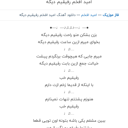
امید افخم رفیقیم دیگه
فاز موزیک
›››
امید افخم
››› دانلود آهنگ امید افخم رفیقیم دیگه
●—♩—♪♫♫♪—♩—●
بزن بشکن منو راحت رفیقیم دیگه
بخوای میرم ازین ساعت رفیقیم دیگه
...♫♩
میرم جایی که هیچوقت برنگردم پیشت
خیالت جمع ازین بابت رفیقیم دیگه
...♫♩
رفیقیم خب
با اینکه از قدیما زخم ازت دارم
...♫♩
هنوزم پشتتم تنهات نمیذارم
رفیقیم خب
...♫♩
ببین عشقم یکی باشه بتونه اون تویی قطعا
بیا تنها رفیقم رو نگیر از من