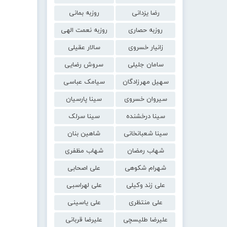
رضا یزدانی
روزبه بمانی
روزبه حصاری
روزبه نعمت الهی
زانیار خسروی
سالار عقیلی
سامان جلیلی
سروش رضایی
سهیل مهرزادگان
سیامک عباسی
سیروان خسروی
سینا پارسیان
سینا درخشنده
سینا سرلک
سینا شعبانخانی
شاهین بنان
شهاب رمضان
شهاب مظفری
شهرام شکوهی
علی اصحابی
علی زند وکیلی
علی لهراسبی
علی منتظری
علی یاسینی
علیرضا طلیسچی
علیرضا قربانی