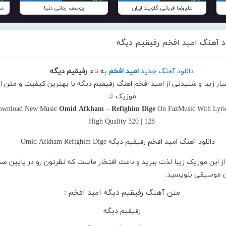
علیرضا قربانی گلوبند ایران
یوسف زمانی دنیا
مح
ود آهنگ امید افخم رفیقیم دیگه
دانلود آهنگ جدید
امید افخم
به نام
رفیقیم دیگه
یار زیبا و شنیدنی از امید افخم اهنگ رفیقیم دیگه با بهترین کیفیت و متن از 
موزیک ♫
ownload New Music
Omid Afkham
–
Refighim Dige
On FazMusic With Lyri
High Quality 320 | 128
از این موزیک زیبا لذت ببرید و باعث افتخار ماست که نظرتون رو در پایین ص
ین موسیقی بنویسید.
متن آهنگ رفیقیم دیگه امید افخم :
رفیقیم دیگه