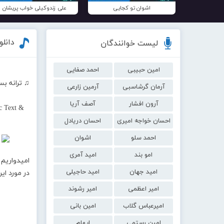
اشوان تو کجایی
علی زندوکیلی خواب پریشان
دانل
لیست خوانندگان
امین حبیبی
احمد صفایی
♫ ترانه بس
آرمان گرشاسبی
آرمین زارعی
آرون افشار
آصف آریا
c Text &
احسان خواجه امیری
احسان دریادل
احمد سلو
اشوان
امو بند
امید آمری
امیدواریم 
امید جهان
امید حاجیلی
در مورد ا
امیر اعظمی
امیر رشوند
امیرعباس گلاب
امین بانی
امین رستمی
ایهام