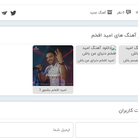
0 نظر
آهنگ جدید
 آهنگ های امید افخم
نفسم باش
امید افخم دنیای من باش
امید افخم بشمور 3
 کاربران