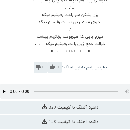
بدبختی پیدا هم نمیشه کرد یکی و شبیه ت
...♫♩
بزن بشکن منو راحت رفیقیم دیگه
بخوای میرم ازین ساعت رفیقیم دیگه
...♫♩
میرم جایی که هیچوقت برنگردم پیشت
خیالت جمع ازین بابت رفیقیم دیگه...♫♩
●—♩—♪♫♫♪—♩—●
نظرتون راجع به این آهنگ؟
0
0
دانلود آهنگ با کیفیت 320
دانلود آهنگ با کیفیت 128