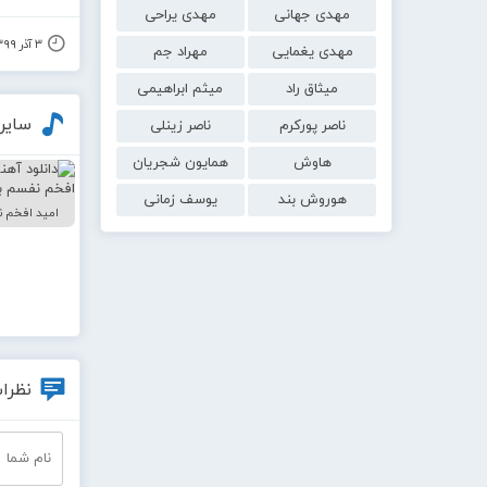
مهدی جهانی
مهدی یراحی
۳ آذر ۱۳۹۹
مهدی یغمایی
مهراد جم
میثاق راد
میثم ابراهیمی
سایر
ناصر پورکرم
ناصر زینلی
هاوش
همایون شجریان
هوروش بند
یوسف زمانی
امید افخم 
نظرات