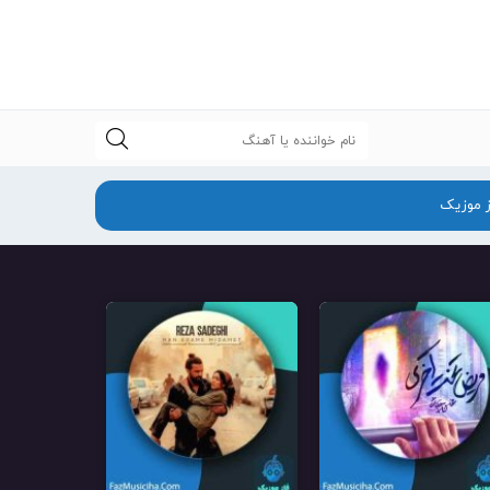
جستجو
ز موزیک