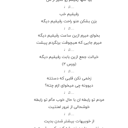
...♫♩
رفیقیم خب
بزن بشکن منو راحت رفیقیم دیگه
...♫♩
بخوای میرم ازین ساعت رفیقیم دیگه
میرم جایی که هیچوقت برنگردم پیشت
...♫♩
خیالت جمع ازین بابت رفیقیم دیگه
(ورس ۲)
...♫♩
زخمی نکن قلبی که دستته
دیوونه چی میخوای ازم چته؟
...♫♩
مردم تو رابطه ان با حال خوب مآم تو رابطه
خوشحالی از غرور لعنتیت
...♫♩
از خوبیهات بیشتر شدن بدیت