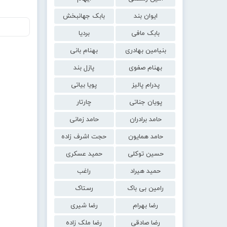
ایوان بند
بابک جهانبخش
بابک مافی
بردیا
بنیامین بهادری
بهنام بانی
بهنام صفوی
پازل بند
پدرام پالیز
پویا بیاتی
پویان جناتی
چارتار
حامد برادران
حامد زمانی
حامد همایون
حجت اشرف زاده
حسین توکلی
حمید عسکری
حمید هیراد
راغب
رامین بی باک
رستاک
رضا بهرام
رضا شیری
رضا صادقی
رضا ملک زاده