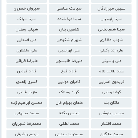
سهیل مهرزادگان
سیامک عباسی
سیروان خسروی
سینا پارسیان
سینا درخشنده
سینا سرلک
سینا شعبانخانی
شاهین بنان
شهاب رمضان
شهاب مظفری
شهرام شکوهی
علی اصحابی
علی زند وکیلی
علی لهراسبی
علی منتظری
علی یاسینی
علیرضا طلیسچی
علیرضا قربانی
عماد طالب زاده
فرزاد فرخ
فرزاد فرزین
فریدون آسرایی
کامران مولایی
کسری زاهدی
گرشا رضایی
گروه رستاک
مازیار فلاحی
ماکان بند
ماهان بهرام خان
محسن ابراهیم زاده
محسن چاوشی
محسن یگانه
محمد اصفهانی
محمد اقتدار
محمد لطفی
محمدرضا شجریان
محمدرضا گلزار
محمدرضا هدایتی
مرتضی اشرفی