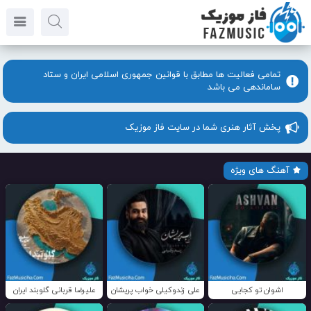
تمامی فعالیت ها مطابق با قوانین جمهوری اسلامی ایران و ستاد
ساماندهی می باشد
پخش آثار هنری شما در سایت فاز موزیک
آهنگ های ویژه
اشوان تو کجایی
علی زندوکیلی خواب پریشان
علیرضا قربانی گلوبند ایران