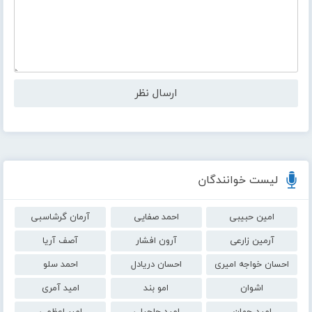
لیست خوانندگان
امین حبیبی
احمد صفایی
آرمان گرشاسبی
آرمین زارعی
آرون افشار
آصف آریا
احسان خواجه امیری
احسان دریادل
احمد سلو
اشوان
امو بند
امید آمری