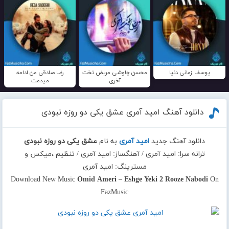
یوسف زمانی دنیا
محسن چاوشی مریض تخت
رضا صادقی من ادامه
آخری
میدمت
دانلود آهنگ امید آمری عشق یکی دو روزه نبودی
دانلود آهنگ جدید
امید آمری
به نام
عشق یکی دو روزه نبودی
ترانه سرا: امید آمری / آهنگساز: امید آمری / تنظیم ،میکس و
مسترینگ: امید آمری
Download New Music
Omid Ameri
–
Eshge Yeki 2 Rooze Nabodi
On
FazMusic