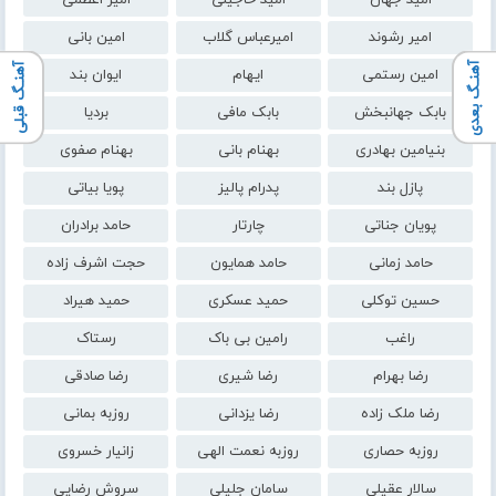
امید جهان
امید حاجیلی
امیر اعظمی
امیر رشوند
امیرعباس گلاب
امین بانی
آهنـگ بعدی
آهنـگ قبلی
امین رستمی
ایهام
ایوان بند
بابک جهانبخش
بابک مافی
بردیا
بنیامین بهادری
بهنام بانی
بهنام صفوی
پازل بند
پدرام پالیز
پویا بیاتی
پویان جناتی
چارتار
حامد برادران
حامد زمانی
حامد همایون
حجت اشرف زاده
حسین توکلی
حمید عسکری
حمید هیراد
راغب
رامین بی باک
رستاک
رضا بهرام
رضا شیری
رضا صادقی
رضا ملک زاده
رضا یزدانی
روزبه بمانی
روزبه حصاری
روزبه نعمت الهی
زانیار خسروی
سالار عقیلی
سامان جلیلی
سروش رضایی