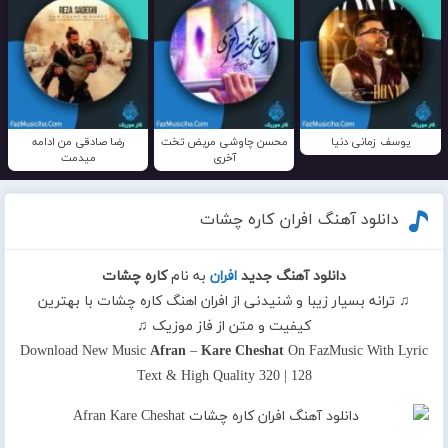
یوسف زمانی دنیا
محسن چاوشی مریض تخت
رضا صادقی من ادامه
آخری
میدمت
دانلود آهنگ افران کاره چشات
دانلود آهنگ جدید
افران
به نام
کاره چشات
♫ ترانه بسیار زیبا و شنیدنی از افران اهنگ کاره چشات با بهترین
کیفیت و متن از فاز موزیک ♫
Download New Music
Afran
–
Kare Cheshat
On FazMusic With Lyric
Text & High Quality 320 | 128