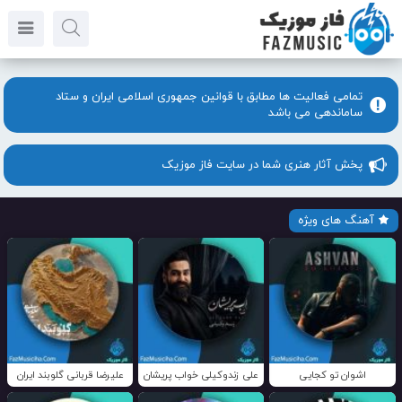
تمامی فعالیت ها مطابق با قوانین جمهوری اسلامی ایران و ستاد
ساماندهی می باشد
پخش آثار هنری شما در سایت فاز موزیک
آهنگ های ویژه
اشوان تو کجایی
علی زندوکیلی خواب پریشان
علیرضا قربانی گلوبند ایران