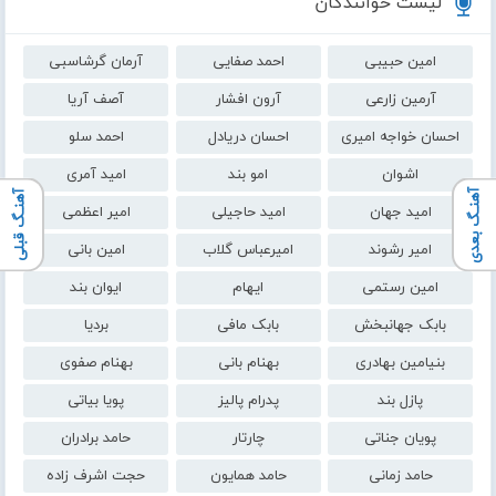
لیست خوانندگان
امین حبیبی
احمد صفایی
آرمان گرشاسبی
آرمین زارعی
آرون افشار
آصف آریا
احسان خواجه امیری
احسان دریادل
احمد سلو
اشوان
امو بند
امید آمری
آهنـگ بعدی
آهنـگ قبلی
امید جهان
امید حاجیلی
امیر اعظمی
امیر رشوند
امیرعباس گلاب
امین بانی
امین رستمی
ایهام
ایوان بند
بابک جهانبخش
بابک مافی
بردیا
بنیامین بهادری
بهنام بانی
بهنام صفوی
پازل بند
پدرام پالیز
پویا بیاتی
پویان جناتی
چارتار
حامد برادران
حامد زمانی
حامد همایون
حجت اشرف زاده