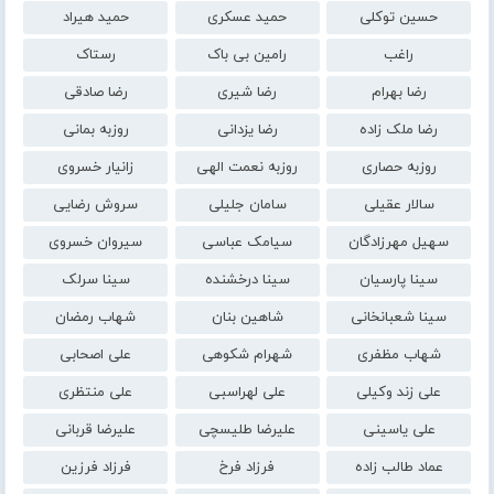
حسین توکلی
حمید عسکری
حمید هیراد
راغب
رامین بی باک
رستاک
رضا بهرام
رضا شیری
رضا صادقی
رضا ملک زاده
رضا یزدانی
روزبه بمانی
روزبه حصاری
روزبه نعمت الهی
زانیار خسروی
سالار عقیلی
سامان جلیلی
سروش رضایی
سهیل مهرزادگان
سیامک عباسی
سیروان خسروی
سینا پارسیان
سینا درخشنده
سینا سرلک
سینا شعبانخانی
شاهین بنان
شهاب رمضان
شهاب مظفری
شهرام شکوهی
علی اصحابی
علی زند وکیلی
علی لهراسبی
علی منتظری
علی یاسینی
علیرضا طلیسچی
علیرضا قربانی
عماد طالب زاده
فرزاد فرخ
فرزاد فرزین