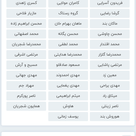
فریدون آسرایی
کامران مولایی
کسری زاهدی
گرشا رضایی
گروه رستاک
مازیار فلاحی
ماکان بند
ماهان بهرام خان
محسن ابراهیم زاده
محسن چاوشی
محسن یگانه
محمد اصفهانی
محمد اقتدار
محمد لطفی
محمدرضا شجریان
محمدرضا گلزار
محمدرضا هدایتی
مرتضی اشرفی
مرتضی پاشایی
مسعود صادقلو
مسیح و آرش
معین زد
مهدی احمدوند
مهدی جهانی
مهدی یراحی
مهدی یغمایی
مهراد جم
میثاق راد
میثم ابراهیمی
ناصر پورکرم
ناصر زینلی
هاوش
همایون شجریان
هوروش بند
یوسف زمانی