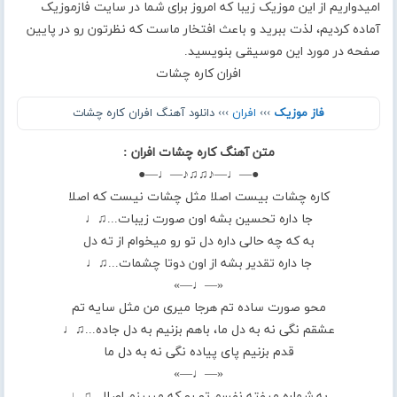
امیدواریم از این موزیک زیبا که امروز برای شما در سایت فازموزیک
آماده کردیم، لذت ببرید و باعث افتخار ماست که نظرتون رو در پایین
صفحه در مورد این موسیقی بنویسید.
افران کاره چشات
فاز موزیک
›››
افران
››› دانلود آهنگ افران کاره چشات
متن آهنگ کاره چشات افران :
●—♩—♪♫♫♪—♩—●
کاره چشات بیست اصلا مثل چشات نیست که اصلا
جا داره تحسین بشه اون صورت زیبات...♫♩
به که چه حالی داره دل تو رو میخوام از ته دل
جا داره تقدیر بشه از اون دوتا چشمات...♫♩
«—♩—»
محو صورت ساده تم هرجا میری من مثل سایه تم
عشقم نگی نه به دل ما، باهم بزنیم به دل جاده...♫♩
قدم بزنیم پای پیاده نگی نه به دل ما
«—♩—»
به شماره میفته نفسم تو رو که میبینم اصلا...♫♩