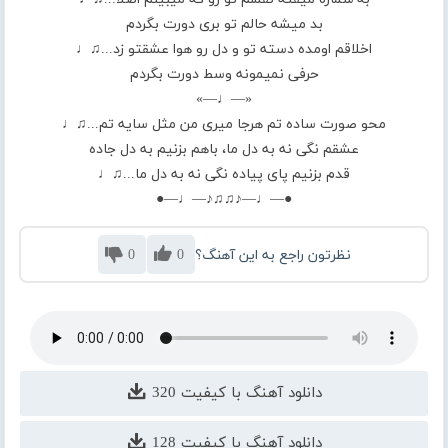
بد میشه حالم تو بری دورت بگردم
اخلاقم اومده دسته تو و دل رو هوا عشقتو زد...♫♩
حرفی نمیمونه وسط دورت بگردم
«—♩—»
محو صورت ساده تم هرجا میری من مثل سایه تم...♫♩
عشقم نگی نه به دل ما، باهم بزنیم به دل جاده
قدم بزنیم پای پیاده نگی نه به دل ما...♫♩
●—♩—♪♫♫♪—♩—●
نظرتون راجع به این آهنگ؟
0
0
دانلود آهنگ با کیفیت 320
دانلود آهنگ با کیفیت 128