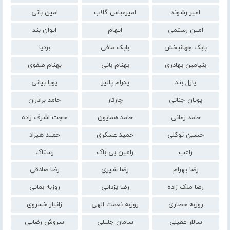
امیر رشوند
امیرعباس گلاب
امین بانی
امین رستمی
ایهام
ایوان بند
بابک جهانبخش
بابک مافی
بردیا
بنیامین بهادری
بهنام بانی
بهنام صفوی
پازل بند
پدرام پالیز
پویا بیاتی
پویان جناتی
چارتار
حامد برادران
حامد زمانی
حامد همایون
حجت اشرف زاده
حسین توکلی
حمید عسکری
حمید هیراد
راغب
رامین بی باک
رستاک
رضا بهرام
رضا شیری
رضا صادقی
رضا ملک زاده
رضا یزدانی
روزبه بمانی
روزبه حصاری
روزبه نعمت الهی
زانیار خسروی
سالار عقیلی
سامان جلیلی
سروش رضایی