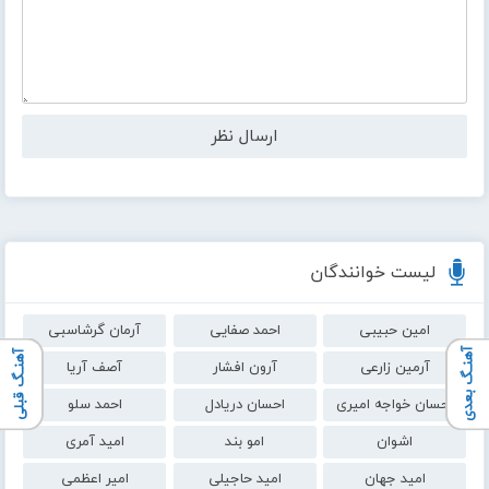
لیست خوانندگان
امین حبیبی
احمد صفایی
آرمان گرشاسبی
آهنـگ بعدی
آهنـگ قبلی
آرمین زارعی
آرون افشار
آصف آریا
احسان خواجه امیری
احسان دریادل
احمد سلو
اشوان
امو بند
امید آمری
امید جهان
امید حاجیلی
امیر اعظمی