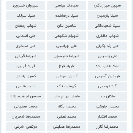
سهیل مهرزادگان
سیامک عباسی
سیروان خسروی
سینا پارسیان
سینا درخشنده
سینا سرلک
سینا شعبانخانی
شاهین بنان
شهاب رمضان
شهاب مظفری
شهرام شکوهی
علی اصحابی
علی زند وکیلی
علی لهراسبی
علی منتظری
علی یاسینی
علیرضا طلیسچی
علیرضا قربانی
عماد طالب زاده
فرزاد فرخ
فرزاد فرزین
فریدون آسرایی
کامران مولایی
کسری زاهدی
گرشا رضایی
گروه رستاک
مازیار فلاحی
ماکان بند
ماهان بهرام خان
محسن ابراهیم زاده
محسن چاوشی
محسن یگانه
محمد اصفهانی
محمد اقتدار
محمد لطفی
محمدرضا شجریان
محمدرضا گلزار
محمدرضا هدایتی
مرتضی اشرفی