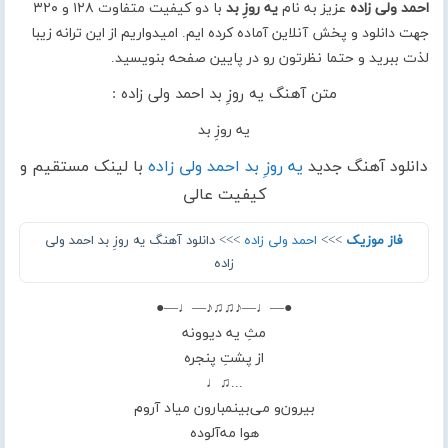
احمد ولی زاده
عزیز به نام
یه روزِ بد
با دو کیفیت متفاوت ۱۲۸ و ۳۲۰
جهت دانلود و پخش آنلاین آماده کرده ایم. امیدواریم از این ترانه زیبا
لذت ببرید و حتما نظرتون رو در پایین صفحه بنویسید.
متن آهنگ یه روزِ بد احمد ولی زاده :
یه روزِ بد
دانلود آهنگ جدید
یه روزِ بد احمد ولی زاده
با لینک مستقیم و
کیفیت عالی
فاز موزیک
>>>
احمد ولی زاده
>>> دانلود آهنگ یه روزِ بد احمد ولی
زاده
●—♩—♪♫♫♪—♩—●
مثِ یه دیوونه
از پشتِ پنجره
...♫♩
بیرون‌و می‌بینمبارون میاد آروم
هوا مه‌آلوده