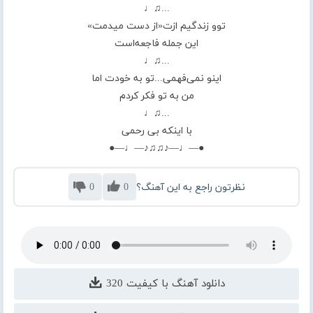
...♫♩
توو زندگیم ازت«از دست میدمت»
این جمله فاجعه‌است
...♫♩
اینو نمی‌فهمی...تو به خودت اما
من به تو فکر کردم
...♫♩
با اینکه بی رحمی
●—♩—♪♫♫♪—♩—●
نظرتون راجع به این آهنگ؟
0
0
دانلود آهنگ با کیفیت 320