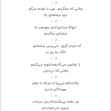
...♫♩
وقتی که غمگینم...هی با خودم میگم
توو نیمه‌های راه
...♫♩
تنهامْ میذاری!اینو بفهمون به
چشمایِ غمگینم
...♫♩
که مَردم آزاری...می‌بینی چشمامو...
انگار یه روزِ بد
...♫♩
از توشون می‌گذرهدلشوره می‌گیرم
وقتی که بی‌دلیل
...♫♩
پلک‌(ه)ام می‌پره!با من‌که با توام
بهونه‌گیر شدی
...♫♩
هر دفعه بی‌علّتمنکه بجز دستات
چیزی نمی‌خواستم