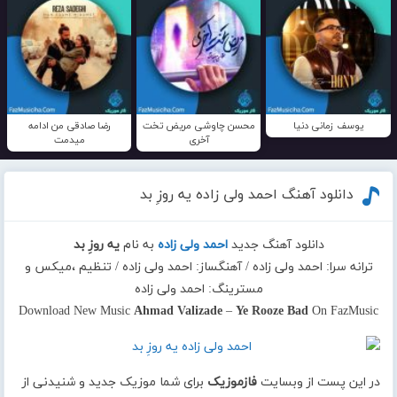
یوسف زمانی دنیا
محسن چاوشی مریض تخت
رضا صادقی من ادامه
آخری
میدمت
دانلود آهنگ احمد ولی زاده یه روزِ بد
دانلود آهنگ جدید
احمد ولی زاده
به نام
یه روزِ بد
ترانه سرا: احمد ولی زاده / آهنگساز: احمد ولی زاده / تنظیم ،میکس و
مسترینگ: احمد ولی زاده
Download New Music
Ahmad Valizade
–
Ye Rooze Bad
On FazMusic
در این پست از وبسایت
فازموزیک
برای شما موزیک جدید و شنیدنی از