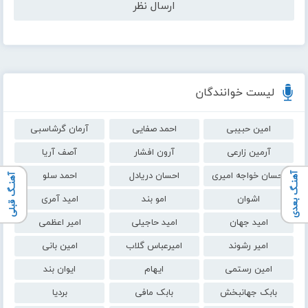
لیست خوانندگان
امین حبیبی
احمد صفایی
آرمان گرشاسبی
آرمین زارعی
آرون افشار
آصف آریا
احسان خواجه امیری
احسان دریادل
احمد سلو
آهنـگ بعدی
آهنـگ قبلی
اشوان
امو بند
امید آمری
امید جهان
امید حاجیلی
امیر اعظمی
امیر رشوند
امیرعباس گلاب
امین بانی
امین رستمی
ایهام
ایوان بند
بابک جهانبخش
بابک مافی
بردیا