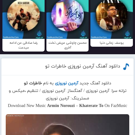
یوسف زمانی دنیا
محسن چاوشی مریض تخت
رضا صادقی من ادامه
آخری
میدمت
دانلود آهنگ آرمین نوروزی خاطرات تو
دانلود آهنگ جدید
آرمین نوروزی
به نام
خاطرات تو
ترانه سرا: آرمین نوروزی / آهنگساز: آرمین نوروزی / تنظیم ،میکس و
مسترینگ: آرمین نوروزی
Download New Music
Armin Norouzi
–
Khaterate To
On FazMusic