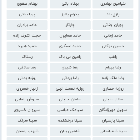
بنیامین بهادری
بهنام بانی
بهنام صفوی
پازل بند
پدرام پالیز
پویا بیاتی
پویان جناتی
چارتار
حامد برادران
حامد زمانی
حامد همایون
حجت اشرف زاده
حسین توکلی
حمید عسکری
حمید هیراد
راغب
رامین بی باک
رستاک
رضا بهرام
رضا شیری
رضا صادقی
رضا ملک زاده
رضا یزدانی
روزبه بمانی
روزبه حصاری
روزبه نعمت الهی
زانیار خسروی
سالار عقیلی
سامان جلیلی
سروش رضایی
سهیل مهرزادگان
سیامک عباسی
سیروان خسروی
سینا پارسیان
سینا درخشنده
سینا سرلک
سینا شعبانخانی
شاهین بنان
شهاب رمضان