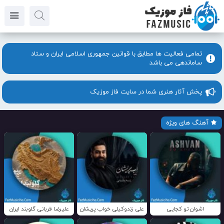
تمامی فعالیت ها مطابق با قوانین جمهوری اسلامی ایران و ستاد
ساماندهی می باشد
پخش آثار هنری شما در سایت فاز موزیک
آهنگ های ویژه
اشوان تو کجایی
علی زندوکیلی خواب پریشان
علیرضا قربانی گلوبند ایران