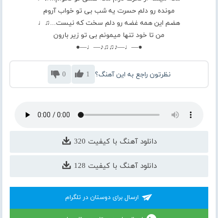
مونده رو دلم حسرت یه شب بی تو خواب آروم
هضم این همه غضه رو دلم سخت که نیست...♫♩
من تا خود تنها میمونم بی تو زیر بارون
●—♩—♪♫♫♪—♩—●
نظرتون راجع به این آهنگ؟
1
0
دانلود آهنگ با کیفیت 320
دانلود آهنگ با کیفیت 128
ارسال برای دوستان در تلگرام