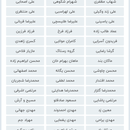
شهاب مظفری
شهرام شکوهی
علی اصحابی
علی زند وکیلی
علی لهراسبی
علی منتظری
علی یاسینی
علیرضا طلیسچی
علیرضا قربانی
عماد طالب زاده
فرزاد فرخ
فرزاد فرزین
فریدون آسرایی
کامران مولایی
کسری زاهدی
گرشا رضایی
گروه رستاک
مازیار فلاحی
ماکان بند
ماهان بهرام خان
محسن ابراهیم زاده
محسن چاوشی
محسن یگانه
محمد اصفهانی
محمد اقتدار
محمد لطفی
محمدرضا شجریان
محمدرضا گلزار
محمدرضا هدایتی
مرتضی اشرفی
مرتضی پاشایی
مسعود صادقلو
مسیح و آرش
معین زد
مهدی احمدوند
مهدی جهانی
مهدی یراحی
مهدی یغمایی
مهراد جم
میثاق راد
میثم ابراهیمی
ناصر پورکرم