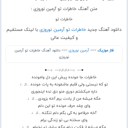
متن آهنگ خاطرات تو آرمین نوروزی :
خاطرات تو
دانلود آهنگ جدید
خاطرات تو آرمین نوروزی
با لینک مستقیم
و کیفیت عالی
فاز موزیک
>>>
آرمین نوروزی
>>> دانلود آهنگ خاطرات تو آرمین
نوروزی
●—♩—♪♫♫♪—♩—●
خاطرات جا مونده پیش این دل وامونده
تو که نیستی ولی قلبم عاشقونه به پات مونده...♫♩
داره میکشتم دوری منو دق نده اینجوری
مگه میشه من از یادت برم آخه بزودی...♫♩
وای چقد حرف مونده تو این دلم
آخه حرفامو به کی بگم دلم تنگته...♫♩
وای سخته بی تو زندگی برام
مگه میشه از فکرت درام مگه عشق تو نخوام...♫♩