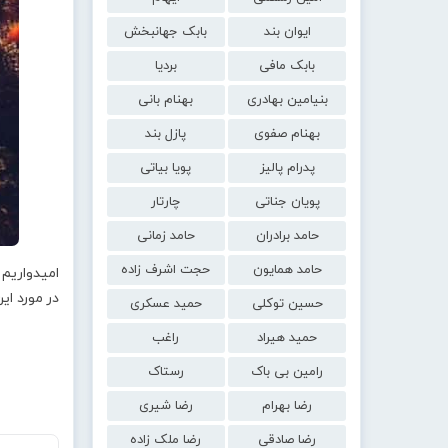
ایوان بند
بابک جهانبخش
بابک مافی
بردیا
بنیامین بهادری
بهنام بانی
بهنام صفوی
پازل بند
پدرام پالیز
پویا بیاتی
پویان جناتی
چارتار
حامد برادران
حامد زمانی
حامد همایون
حجت اشرف زاده
امیدواریم 
در مورد ا
حسین توکلی
حمید عسکری
حمید هیراد
راغب
رامین بی باک
رستاک
رضا بهرام
رضا شیری
رضا صادقی
رضا ملک زاده