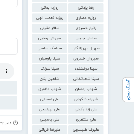
رضا یزدانی
روزبه بمانی
روزبه حصاری
روزبه نعمت الهی
زانیار خسروی
سالار عقیلی
سامان جلیلی
سروش رضایی
سهیل مهرزادگان
سیامک عباسی
سیروان خسروی
سینا پارسیان
سینا درخشنده
سینا سرلک
سینا شعبانخانی
شاهین بنان
آهنـگ بعدی
شهاب رمضان
شهاب مظفری
شهرام شکوهی
علی اصحابی
علی زند وکیلی
علی لهراسبی
علی منتظری
علی یاسینی
۸ آذر ۱۳۹۹
علیرضا طلیسچی
علیرضا قربانی