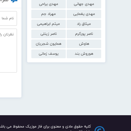
مهدی جهانی
مهدی یراحی
مهدی یغمایی
مهراد جم
میثاق راد
میثم ابراهیمی
ناصر پورکرم
ناصر زینلی
هاوش
همایون شجریان
هوروش بند
یوسف زمانی
کلیه حقوق مادی و معنوی برای فاز موزیک محفوظ می باشد