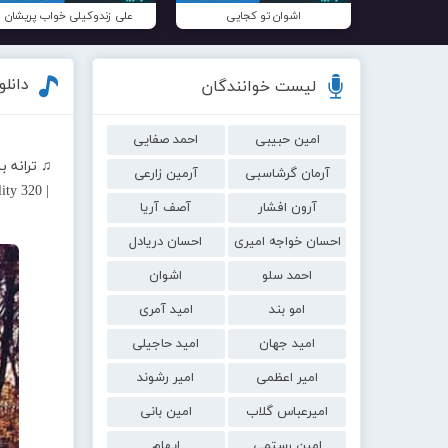
اشوان تو کجایی
علی زندوکیلی خواب پریشان
دانلو
لیست خوانندگان
امین حبیبی
احمد صفایی
♫ ترانه ب
آرمان گرشاسبی
آرمین زارعی
ty 320 |
آرون افشار
آصف آریا
احسان خواجه امیری
احسان دریادل
احمد سلو
اشوان
امو بند
امید آمری
امید جهان
امید حاجیلی
امیر اعظمی
امیر رشوند
امیرعباس گلاب
امین بانی
امین رستمی
ایهام