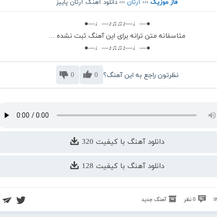
فاز موزیک
›››
آرتان
››› دانلود آهنگ آرتان پاییز
●—♩—♪♫♫♪—♩—●
متاسفانه متن ترانه برای این آهنگ ثبت نشده ...
●—♩—♪♫♫♪—♩—●
نظرتون راجع به این آهنگ؟
0
0
دانلود آهنگ با کیفیت 320
دانلود آهنگ با کیفیت 128
0 نظر
آهنگ جدید