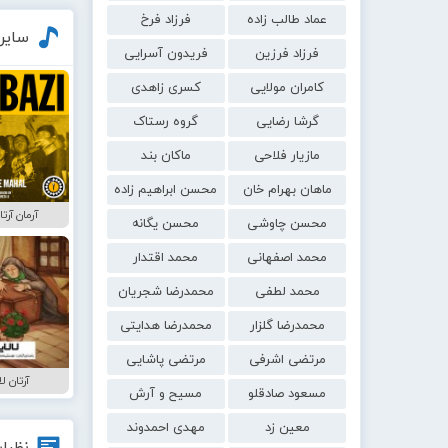
عماد طالب زاده
فرزاد فرخ
سایر
فرزاد فرزین
فریدون آسرایی
کامران مولایی
کسری زاهدی
گرشا رضایی
گروه رستاک
مازیار فلاحی
ماکان بند
ماهان بهرام خان
محسن ابراهیم زاده
آرمان آرت
محسن چاوشی
محسن یگانه
محمد اصفهانی
محمد اقتدار
محمد لطفی
محمدرضا شجریان
محمدرضا گلزار
محمدرضا هدایتی
مرتضی اشرفی
مرتضی پاشایی
آرتان ل
مسعود صادقلو
مسیح و آرش
معین زد
مهدی احمدوند
نظرات