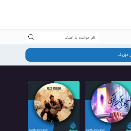
جستجو
ز موزیک